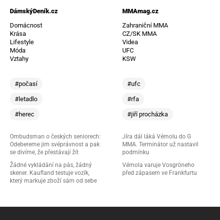
DámskýDeník.cz
MMAmag.cz
Domácnost
Zahraniční MMA
Krása
CZ/SK MMA
Lifestyle
Videa
Móda
UFC
Vztahy
KSW
#počasí
#ufc
#letadlo
#rfa
#herec
#jiří procházka
Ombudsman o českých seniorech:
Jíra dál láká Vémolu do G
Odebereme jim svéprávnost a pak
MMA. Terminátor už nastavil
se divíme, že přestávají žít
podmínku
Žádné vykládání na pás, žádný
Vémola varuje Vosgröneho
skener. Kaufland testuje vozík,
před zápasem ve Frankfurtu
který markuje zboží sám od sebe