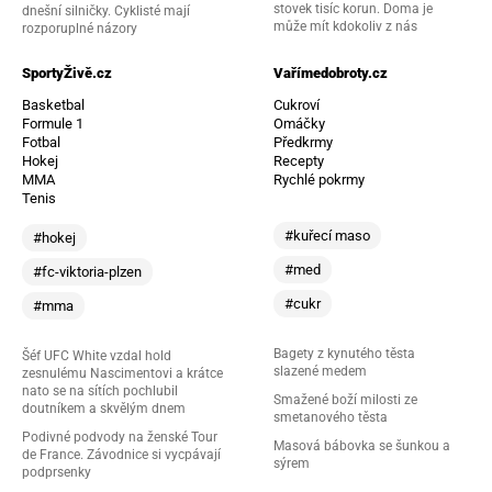
stovek tisíc korun. Doma je
dnešní silničky. Cyklisté mají
může mít kdokoliv z nás
rozporuplné názory
SportyŽivě.cz
Vařímedobroty.cz
Basketbal
Cukroví
Formule 1
Omáčky
Fotbal
Předkrmy
Hokej
Recepty
MMA
Rychlé pokrmy
Tenis
#kuřecí maso
#hokej
#med
#fc-viktoria-plzen
#cukr
#mma
Bagety z kynutého těsta
Šéf UFC White vzdal hold
slazené medem
zesnulému Nascimentovi a krátce
nato se na sítích pochlubil
Smažené boží milosti ze
doutníkem a skvělým dnem
smetanového těsta
Podivné podvody na ženské Tour
Masová bábovka se šunkou a
de France. Závodnice si vycpávají
sýrem
podprsenky