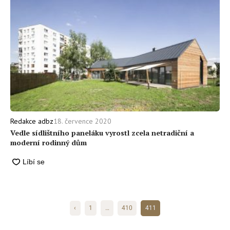
18. července 2020
Redakce adbz
Vedle sídlištního paneláku vyrostl zcela netradiční a
moderní rodinný dům
‹
1
…
410
411