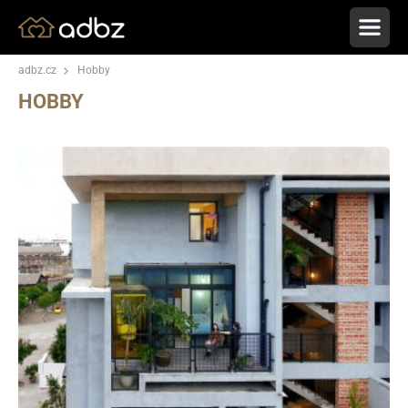
adbz.cz
Hobby
HOBBY