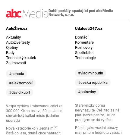
Další portály spadající pod abcMedia
Network, s.r.o.
AutoŽivě.cz
Události247.cz
Aktuality
Domácí
Autoživě testy
Komentáře
Ojetiny
Rozhovory
Rady
Spotřebitel
Technický koutek
Technologie
Zajímavosti
#vladimir putin
#nehoda
#česká republika
#elektromobil
#potraviny
#david kubrt
Staré knížky doma
Vespa vydává limitovanou edici za
nevyhazujte. Češi teď za ně
300 000 Kč na oslavu 80 let. Jde o
platí hezké peníze. Jejich
sběratelský kalkul místo jízdního
prodejem se dá vydělat
upgradu
Působí jako všední obrazy,
Nová kategorie kol? Jedna míří
mají přitom hodnotu vyšších
čistě do lesa, druhá chce nahradit