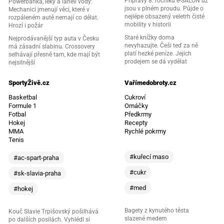
Přípravy 8. ročníku e-SALON už
Powerbanka, léky a lahev vody:
jsou v plném proudu. Půjde o
Mechanici jmenují věci, které v
nejlépe obsazený veletrh čisté
rozpáleném autě nemají co dělat.
mobility v historii
Hrozí i požár
Staré knížky doma
Nejprodávanější typ auta v Česku
nevyhazujte. Češi teď za ně
má zásadní slabinu. Crossovery
platí hezké peníze. Jejich
selhávají přesně tam, kde mají být
prodejem se dá vydělat
nejsilnější
SportyŽivě.cz
Vařímedobroty.cz
Basketbal
Cukroví
Formule 1
Omáčky
Fotbal
Předkrmy
Hokej
Recepty
MMA
Rychlé pokrmy
Tenis
#kuřecí maso
#ac-spart-praha
#cukr
#sk-slavia-praha
#med
#hokej
Bagety z kynutého těsta
Kouč Slavie Trpišovský pošilhává
slazené medem
po dalších posilách. Vyhlédl si