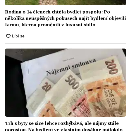
Rodina o 14 členech chtěla bydlet pospolu: Po
několika neúspěšných pokusech najít bydlení objevili
farmu, kterou proměnili v luxusní sídlo
Trh s byty se sice lehce rozhýbává, ale nájmy stále
porostou. Na bydlení ve vlastním dosáhne málokdo