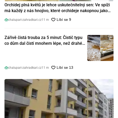
Orchidej plná květů je lehce uskutečnitelný sen: Ve spíži
má každý z nás hnojivo, které orchideje nakopnou jako
nic předtím
chalupari-zahradkari.cz
11 m
Zářivě čistá trouba za 5 minut: Čistič typu
co dům dal čistí mnohem lépe, než drahé
speciální prostředky
chalupari-zahradkari.cz
11 m