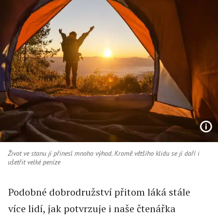
Život ve stanu jí přinesl mnoho výhod. Kromě většího klidu se jí daří i
ušetřit velké peníze
Podobné dobrodružství přitom láká stále
více lidí, jak potvrzuje i naše čtenářka