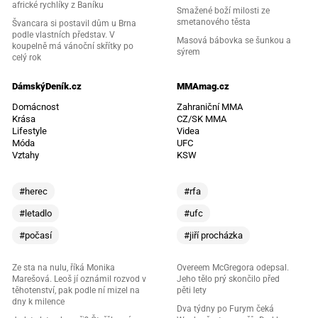
africké rychlíky z Baníku
Smažené boží milosti ze
smetanového těsta
Švancara si postavil dům u Brna
podle vlastních představ. V
Masová bábovka se šunkou a
koupelně má vánoční skřítky po
sýrem
celý rok
DámskýDeník.cz
MMAmag.cz
Domácnost
Zahraniční MMA
Krása
CZ/SK MMA
Lifestyle
Videa
Móda
UFC
Vztahy
KSW
#herec
#rfa
#letadlo
#ufc
#počasí
#jiří procházka
Ze sta na nulu, říká Monika
Overeem McGregora odepsal.
Marešová. Leoš jí oznámil rozvod v
Jeho tělo prý skončilo před
těhotenství, pak podle ní mizel na
pěti lety
dny k milence
Dva týdny po Furym čeká