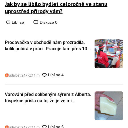
Jak by se líbilo bydlet celoročně ve stanu
uprostřed přírody vám?
Diskuze
0
Prodavačka v obchodě nám prozradila,
kolik pobírá v práci. Pracuje tam přes 10
let a tohle je její plat
udalosti247.cz
11 m
Varování před oblíbeným sýrem z Alberta.
Inspekce přišla na to, že je velmi
nebezpečný. Koupili jste si ho také?
udalosti247.cz
11 m