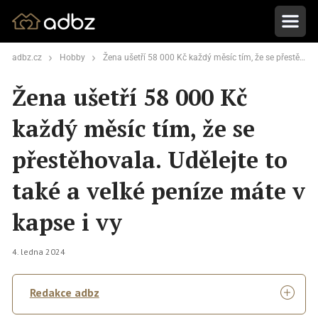
adbz.cz
Hobby
Žena ušetří 58 000 Kč každý měsíc tím, že se přestěhovala. Udělejte to také a velké peníze máte v kapse i vy
Žena ušetří 58 000 Kč
každý měsíc tím, že se
přestěhovala. Udělejte to
také a velké peníze máte v
kapse i vy
4. ledna 2024
Redakce adbz