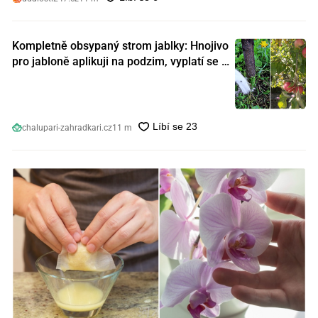
Kompletně obsypaný strom jablky: Hnojivo
pro jabloně aplikuji na podzim, vyplatí se s
ním nešetřit
chalupari-zahradkari.cz
11 m