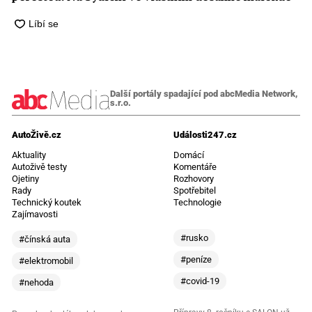
Další portály spadající pod abcMedia Network,
s.r.o.
AutoŽivě.cz
Události247.cz
Aktuality
Domácí
Autoživě testy
Komentáře
Ojetiny
Rozhovory
Rady
Spotřebitel
Technický koutek
Technologie
Zajímavosti
#rusko
#čínská auta
#peníze
#elektromobil
#covid-19
#nehoda