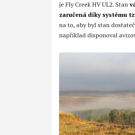
je Fly Creek HV UL2. Stan
v
zaručená díky systému tzv
na to, aby byl stan dostate
například disponoval avizo