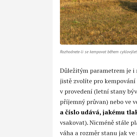
Rozhodnete-li se kempovat během cyklovýletu
Důležitým parametrem je i m
jistě zvolíte pro kempování 
v provedení (letní stany býv
příjemný průvan) nebo ve v
a číslo udává, jakému tl
vsakovat). Nicméně stále pl
váha a rozměr stanu jak ve