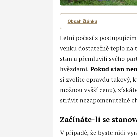
Obsah článku
Letní počasí s postupujícím
venku dostatečně teplo na t
stan a přemluvili svého pa
hvězdami.
Pokud stan nemá
si zvolíte opravdu takový, 
možnou vyšší cenu), získát
strávit nezapomenutelné chv
Začínáte-li se stano
V případě, že byste rádi vyra