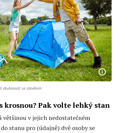
iš zkušeností se stavěním
s krosnou? Pak volte lehký stan
 většinou v jejich nedostatečném
 do stanu pro (údajně) dvě osoby se