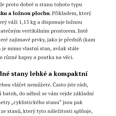
. Je proto dobré u stanu tohoto typu
ýšku a ložnou plochu
. Příkladem, který
terý váží 1,13 kg a disponuje ložnou
tatečným vertikálním prostorem. Jistě
teré zajímavé prvky, jako je předsíň (kam
á je mimo vlastní stan, avšak stále
 různé kapsy a poutka na věci.
odné stany lehké a kompaktní
sebou vláčet nemůžete. Často jste rádi,
í batoh, do něhož se vám vejde základní
etry „cyklistického stanu“ jsou pak
ze stanů, který tyto náležitosti splňuje,