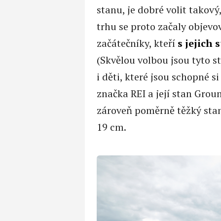
stanu, je dobré volit takový
trhu se proto začaly objevo
začátečníky, kteří
s jejich 
(Skvělou volbou jsou tyto 
i děti, které jsou schopné s
značka REI a její stan Grou
zároveň poměrně těžký stan
19 cm.