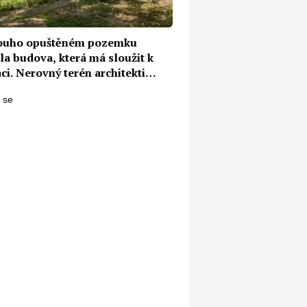
ouho opuštěném pozemku
la budova, která má sloužit k
ci. Nerovný terén architekti
li 19 sloupy