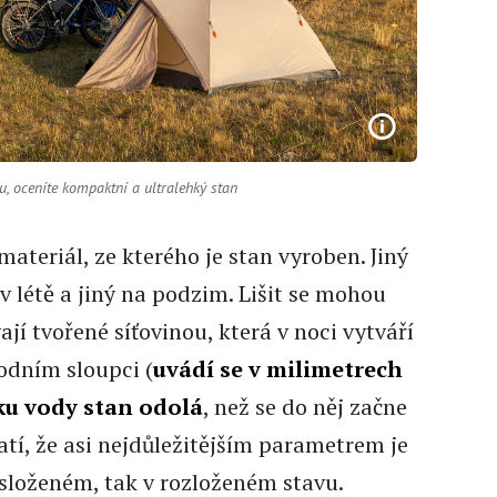
, oceníte kompaktní a ultralehký stan
ateriál, ze kterého je stan vyroben. Jiný
v létě a jiný na podzim. Lišit se mohou
ají tvořené síťovinou, která v noci vytváří
odním sloupci (
uvádí se v milimetrech
aku vody stan odolá
, než se do něj začne
atí, že asi nejdůležitějším parametrem je
 složeném, tak v rozloženém stavu.