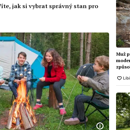
 Víte, jak si vybrat správný stan pro
Muž př
moder
způso
mohl 