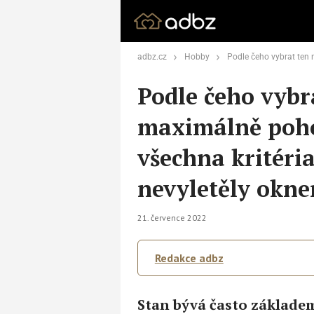
adbz.cz
Hobby
Podle čeho vybrat ten nejlepší a maximálně pohodlný st
Podle čeho vybra
maximálně poho
všechna kritéria
nevyletěly okn
21. července 2022
Redakce adbz
Stan bývá často základem