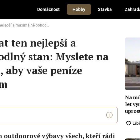
Domácnost
Hobby
Stavba
Zahrad
an: Myslete na všechna kritéria, aby vaše peníze nevyletěly oknem
t ten nejlepší a
dlný stan: Myslete na
, aby vaše peníze
em
Na mí
let v
upros
izolac
 outdoorové výbavy všech, kteří rádi