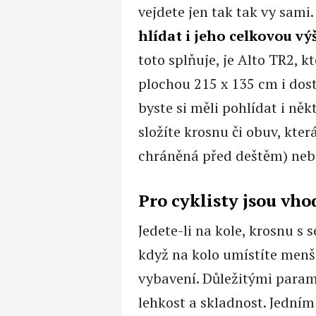
vejdete jen tak tak vy sami
hlídat i jeho celkovou v
toto splňuje, je Alto TR2, k
plochou 215 x 135 cm i dos
byste si měli pohlídat i něk
složíte krosnu či obuv, kter
chráněná před deštěm) nebo
Pro cyklisty jsou vh
Jedete-li na kole, krosnu s 
když na kolo umístíte menš
vybavení. Důležitými param
lehkost a skladnost. Jedním 