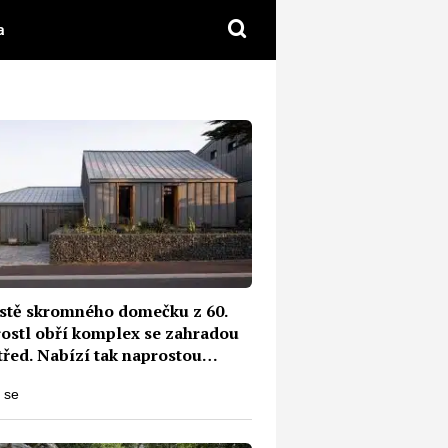
a
stě skromného domečku z 60.
yrostl obří komplex se zahradou
třed. Nabízí tak naprostou
i od lidí