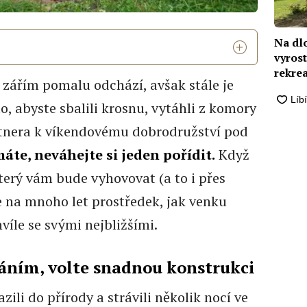
Na dl
vyrost
rekrea
 zářím pomalu odchází, avšak stále je
vyřeši
o, abyste sbalili krosnu, vytáhli z komory
rtnera k víkendovému dobrodružství pod
te, neváhejte si jeden pořídit.
Když
který vám bude vyhovovat (a to i přes
e na mnoho let prostředek, jak venku
íle se svými nejbližšími.
váním, volte snadnou konstrukci
zili do přírody a strávili několik nocí ve