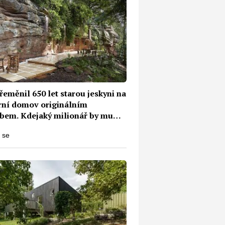
eměnil 650 let starou jeskyni na
ní domov originálním
bem. Kdejaký milionář by mu
závidět