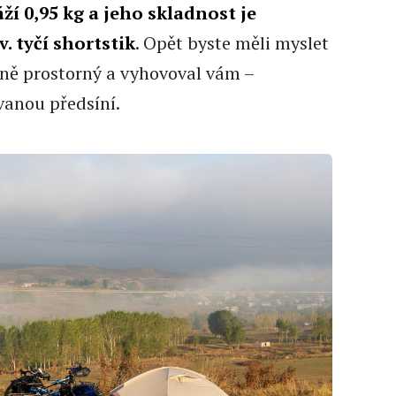
áží 0,95 kg a jeho skladnost je
. tyčí shortstik
. Opět byste měli myslet
čně prostorný a vyhovoval vám –
vanou předsíní.