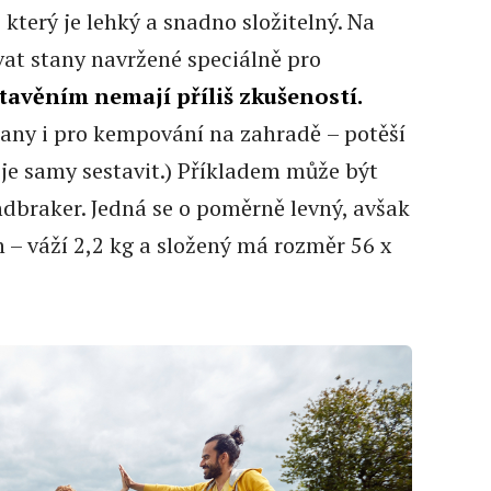
, který je lehký a snadno složitelný. Na
vat stany navržené speciálně pro
stavěním
nemají příliš zkušeností.
stany i pro kempování na zahradě
– potěší
i je samy sestavit.) Příkladem může být
ndbraker. Jedná se o poměrně levný, avšak
 – váží 2,2 kg a složený má rozměr 56 x