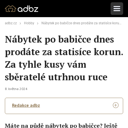
adbz.cz
Hobby
Nábytek po babičce dnes prodáte za statisíce korun. Za tyhle kusy vám sběratelé utrhnou ruce
Nábytek po babičce dnes
prodáte za statisíce korun.
Za tyhle kusy vám
sběratelé utrhnou ruce
8. května 2024
Redakce adbz
Máte na půdě nábytek po babičce? Ještě