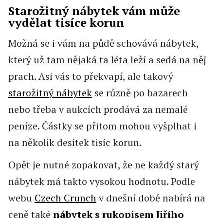
Starožitný nábytek vám může
vydělat tisíce korun
Možná se i vám na půdě schovává nábytek,
který už tam nějaká ta léta leží a sedá na něj
prach. Asi vás to překvapí, ale takový
starožitný nábytek
se různě po bazarech
nebo třeba v aukcích prodává za nemalé
peníze. Částky se přitom mohou vyšplhat i
na několik desítek tisíc korun.
Opět je nutné zopakovat, že ne každý starý
nábytek má takto vysokou hodnotu. Podle
webu
Czech Crunch
v dnešní době nabírá na
ceně také
nábytek s rukopisem Jiřího