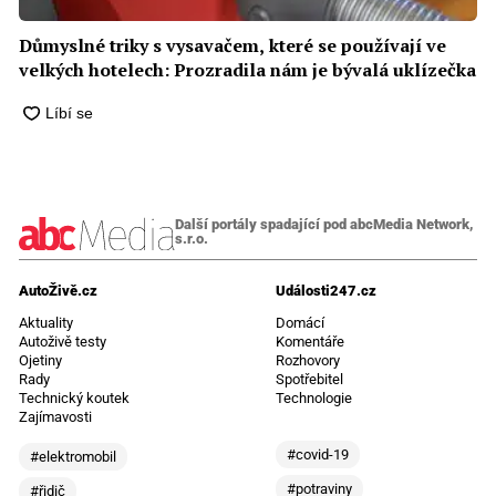
Důmyslné triky s vysavačem, které se používají ve
velkých hotelech: Prozradila nám je bývalá uklízečka
Další portály spadající pod abcMedia Network,
s.r.o.
AutoŽivě.cz
Události247.cz
Aktuality
Domácí
Autoživě testy
Komentáře
Ojetiny
Rozhovory
Rady
Spotřebitel
Technický koutek
Technologie
Zajímavosti
#covid-19
#elektromobil
#potraviny
#řidič