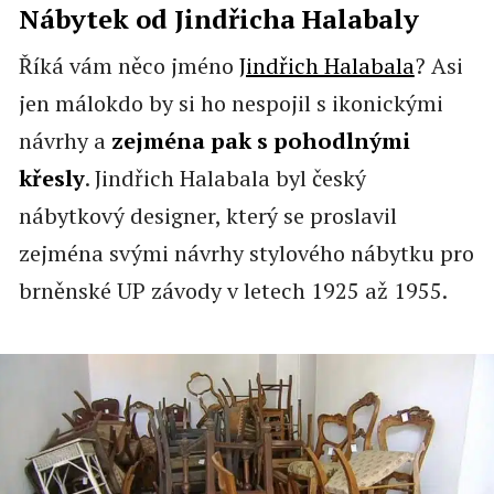
Nábytek od Jindřicha Halabaly
Říká vám něco jméno
Jindřich Halabala
? Asi
jen málokdo by si ho nespojil s ikonickými
návrhy a
zejména pak s pohodlnými
křesly
. Jindřich Halabala byl český
nábytkový designer, který se proslavil
zejména svými návrhy stylového nábytku pro
brněnské UP závody v letech 1925 až 1955.