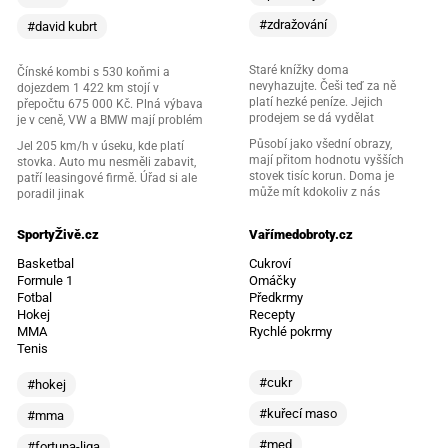
#zdražování
#david kubrt
Staré knížky doma
Čínské kombi s 530 koňmi a
nevyhazujte. Češi teď za ně
dojezdem 1 422 km stojí v
platí hezké peníze. Jejich
přepočtu 675 000 Kč. Plná výbava
prodejem se dá vydělat
je v ceně, VW a BMW mají problém
Působí jako všední obrazy,
Jel 205 km/h v úseku, kde platí
mají přitom hodnotu vyšších
stovka. Auto mu nesměli zabavit,
stovek tisíc korun. Doma je
patří leasingové firmě. Úřad si ale
může mít kdokoliv z nás
poradil jinak
SportyŽivě.cz
Vařímedobroty.cz
Basketbal
Cukroví
Formule 1
Omáčky
Fotbal
Předkrmy
Hokej
Recepty
MMA
Rychlé pokrmy
Tenis
#cukr
#hokej
#kuřecí maso
#mma
#med
#fortuna-liga