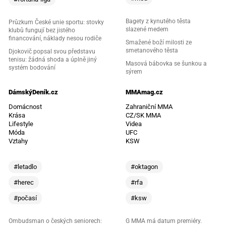
Bagety z kynutého těsta
Průzkum České unie sportu: stovky
slazené medem
klubů fungují bez jistého
financování, náklady nesou rodiče
Smažené boží milosti ze
smetanového těsta
Djokovič popsal svou představu
tenisu: žádná shoda a úplně jiný
Masová bábovka se šunkou a
systém bodování
sýrem
DámskýDeník.cz
MMAmag.cz
Domácnost
Zahraniční MMA
Krása
CZ/SK MMA
Lifestyle
Videa
Móda
UFC
Vztahy
KSW
#letadlo
#oktagon
#herec
#rfa
#počasí
#ksw
Ombudsman o českých seniorech:
G MMA má datum premiéry.