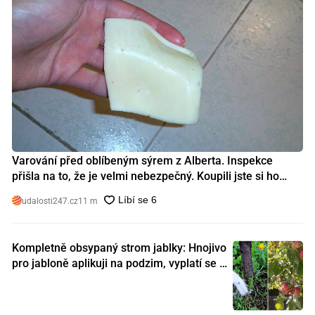
Varování před oblíbeným sýrem z Alberta. Inspekce
přišla na to, že je velmi nebezpečný. Koupili jste si ho
také?
udalosti247.cz
11 m
Kompletně obsypaný strom jablky: Hnojivo
pro jabloně aplikuji na podzim, vyplatí se s
ním nešetřit