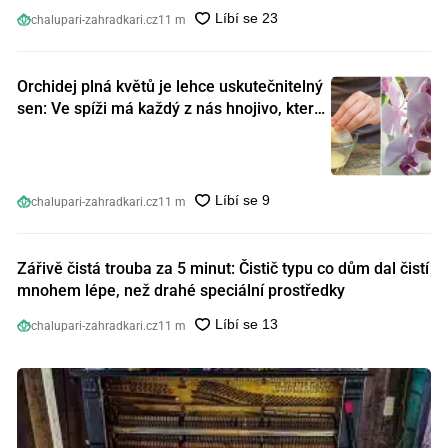
chalupari-zahradkari.cz
11 m
Orchidej plná květů je lehce uskutečnitelný
sen: Ve spíži má každý z nás hnojivo, které
orchideje nakopnou jako nic předtím
chalupari-zahradkari.cz
11 m
Zářivě čistá trouba za 5 minut: Čistič typu co dům dal čistí
mnohem lépe, než drahé speciální prostředky
chalupari-zahradkari.cz
11 m