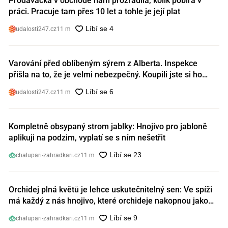
Prodavačka v obchodě nám prozradila, kolik pobírá v
práci. Pracuje tam přes 10 let a tohle je její plat
udalosti247.cz
11 m
Varování před oblíbeným sýrem z Alberta. Inspekce
přišla na to, že je velmi nebezpečný. Koupili jste si ho
také?
udalosti247.cz
11 m
Kompletně obsypaný strom jablky: Hnojivo pro jabloně
aplikuji na podzim, vyplatí se s ním nešetřit
chalupari-zahradkari.cz
11 m
Orchidej plná květů je lehce uskutečnitelný sen: Ve spíži
má každý z nás hnojivo, které orchideje nakopnou jako
nic předtím
chalupari-zahradkari.cz
11 m