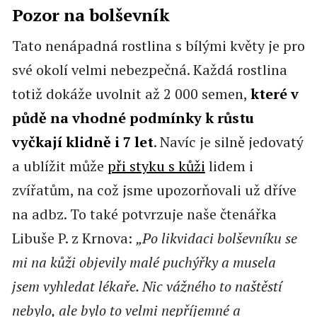
Pozor na bolševník
Tato nenápadná rostlina s bílými květy je pro
své okolí velmi nebezpečná. Každá rostlina
totiž dokáže uvolnit až 2 000 semen,
které v
půdě na vhodné podmínky k růstu
vyčkají klidně i 7 let
. Navíc je silně jedovatý
a ublížit může
při styku s kůži
lidem i
zvířatům, na což jsme upozorňovali už dříve
na adbz. To také potvrzuje naše čtenářka
Libuše P. z Krnova:
„Po likvidaci bolševníku se
mi na kůži objevily malé puchýřky a musela
jsem vyhledat lékaře. Nic vážného to naštěstí
nebylo, ale bylo to velmi nepříjemné a