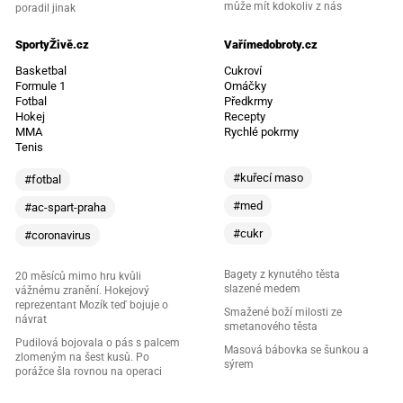
může mít kdokoliv z nás
poradil jinak
SportyŽivě.cz
Vařímedobroty.cz
Basketbal
Cukroví
Formule 1
Omáčky
Fotbal
Předkrmy
Hokej
Recepty
MMA
Rychlé pokrmy
Tenis
#kuřecí maso
#fotbal
#med
#ac-spart-praha
#cukr
#coronavirus
Bagety z kynutého těsta
20 měsíců mimo hru kvůli
slazené medem
vážnému zranění. Hokejový
reprezentant Mozík teď bojuje o
Smažené boží milosti ze
návrat
smetanového těsta
Pudilová bojovala o pás s palcem
Masová bábovka se šunkou a
zlomeným na šest kusů. Po
sýrem
porážce šla rovnou na operaci