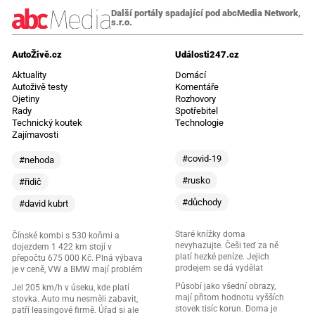
Další portály spadající pod abcMedia Network,
s.r.o.
AutoŽivě.cz
Události247.cz
Aktuality
Domácí
Autoživě testy
Komentáře
Ojetiny
Rozhovory
Rady
Spotřebitel
Technický koutek
Technologie
Zajímavosti
#covid-19
#nehoda
#rusko
#řidič
#důchody
#david kubrt
Staré knížky doma
Čínské kombi s 530 koňmi a
nevyhazujte. Češi teď za ně
dojezdem 1 422 km stojí v
platí hezké peníze. Jejich
přepočtu 675 000 Kč. Plná výbava
prodejem se dá vydělat
je v ceně, VW a BMW mají problém
Působí jako všední obrazy,
Jel 205 km/h v úseku, kde platí
mají přitom hodnotu vyšších
stovka. Auto mu nesměli zabavit,
stovek tisíc korun. Doma je
patří leasingové firmě. Úřad si ale