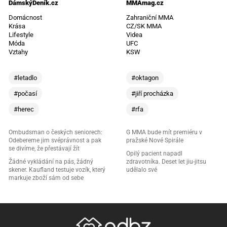
DámskýDeník.cz
MMAmag.cz
Domácnost
Zahraniční MMA
Krása
CZ/SK MMA
Lifestyle
Videa
Móda
UFC
Vztahy
KSW
#letadlo
#oktagon
#počasí
#jiří procházka
#herec
#rfa
Ombudsman o českých seniorech:
G MMA bude mít premiéru v
Odebereme jim svéprávnost a pak
pražské Nové Spirále
se divíme, že přestávají žít
Opilý pacient napadl
Žádné vykládání na pás, žádný
zdravotníka. Deset let jiu-jitsu
skener. Kaufland testuje vozík, který
udělalo své
markuje zboží sám od sebe