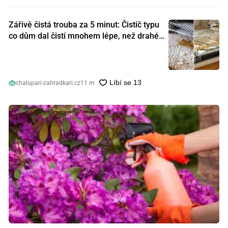
Zářivě čistá trouba za 5 minut: Čistič typu
co dům dal čistí mnohem lépe, než drahé
speciální prostředky
chalupari-zahradkari.cz
11 m