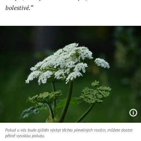
bolestivé.“
Pokud u vás bude zjištěn výskyt těchto plevelných rostlin, můžete dostat
pěkně vysokou pokutu.