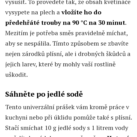
vysušit. To provedete tak, že obsah květináče
vysypete na plech a
vložíte ho do
předehřáté trouby na 90 °C na 30 minut
.
Mezitím je potřeba směs pravidelně míchat,
aby se nespálila. Tímto způsobem se zbavíte
nejen zárodků plísní, ale i drobných škůdců a
jejich larev, které by mohly vaší rostlině
uškodit.
Sáhněte po jedlé sodě
Tento univerzální prášek vám kromě práce v
kuchyni nebo při úklidu pomůže také s plísní.
Stačí smíchat 10 g jedlé sody s 1 litrem vody