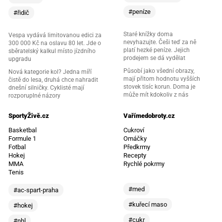
#peníze
#řidič
Staré knížky doma
Vespa vydává limitovanou edici za
nevyhazujte. Češi teď za ně
300 000 Kč na oslavu 80 let. Jde o
platí hezké peníze. Jejich
sběratelský kalkul místo jízdního
prodejem se dá vydělat
upgradu
Působí jako všední obrazy,
Nová kategorie kol? Jedna míří
mají přitom hodnotu vyšších
čistě do lesa, druhá chce nahradit
stovek tisíc korun. Doma je
dnešní silničky. Cyklisté mají
může mít kdokoliv z nás
rozporuplné názory
SportyŽivě.cz
Vařímedobroty.cz
Basketbal
Cukroví
Formule 1
Omáčky
Fotbal
Předkrmy
Hokej
Recepty
MMA
Rychlé pokrmy
Tenis
#med
#ac-spart-praha
#kuřecí maso
#hokej
#cukr
#nhl