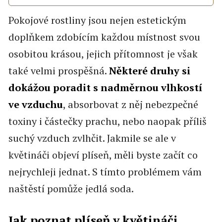
Pokojové rostliny jsou nejen estetickým
doplňkem zdobícím každou místnost svou
osobitou krásou, jejich přítomnost je však
také velmi prospěšná.
Některé druhy si
dokážou poradit s nadměrnou vlhkostí
ve vzduchu
, absorbovat z něj nebezpečné
toxiny i částečky prachu, nebo naopak příliš
suchý vzduch zvlhčit. Jakmile se ale v
květináči objeví plíseň, měli byste začít co
nejrychleji jednat. S tímto problémem vám
naštěstí pomůže jedlá soda.
Jak poznat plíseň v květináči