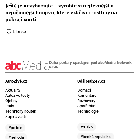
Ještě je nevyhazujte – vyrobte si nejlevnější a
nejúčinnější hnojivo, které vzkřísí i rostliny na
pokraji smrti
Další portály spadající pod abcMedia Network,
s.r.o.
AutoŽivě.cz
Události247.cz
Aktuality
Domácí
Autoživě testy
Komentáře
Ojetiny
Rozhovory
Rady
Spotřebitel
Technický koutek
Technologie
Zajímavosti
#rusko
#policie
#česká republika
#nehoda