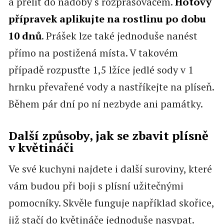
a přelít do nádoby s rozprašovačem.
Hotový
přípravek aplikujte na rostlinu po dobu
10 dnů
. Prášek lze také jednoduše nanést
přímo na postižená místa. V takovém
případě rozpusťte 1,5 lžíce jedlé sody v 1
hrnku převařené vody a nastříkejte na plíseň.
Během pár dní po ní nezbyde ani památky.
Další způsoby, jak se zbavit plísně
v květináči
Ve své kuchyni najdete i další suroviny, které
vám budou při boji s plísní užitečnými
pomocníky. Skvěle funguje například skořice,
již stačí do květináče jednoduše nasypat.