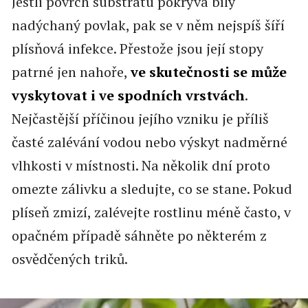
Jestli povrch substrátu pokrývá bílý
nadýchaný povlak, pak se v něm nejspíš šíří
plísňová infekce. Přestože jsou její stopy
patrné jen nahoře,
ve skutečnosti se může
vyskytovat i ve spodních vrstvách
.
Nejčastější příčinou jejího vzniku je příliš
časté zalévání vodou nebo výskyt nadměrné
vlhkosti v místnosti. Na několik dní proto
omezte zálivku a sledujte, co se stane. Pokud
plíseň zmizí, zalévejte rostlinu méně často, v
opačném případě sáhněte po některém z
osvědčených triků.