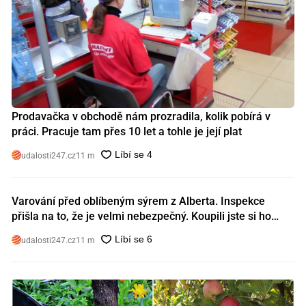
Prodavačka v obchodě nám prozradila, kolik pobírá v
práci. Pracuje tam přes 10 let a tohle je její plat
udalosti247.cz
11 m
Varování před oblíbeným sýrem z Alberta. Inspekce
přišla na to, že je velmi nebezpečný. Koupili jste si ho
také?
udalosti247.cz
11 m