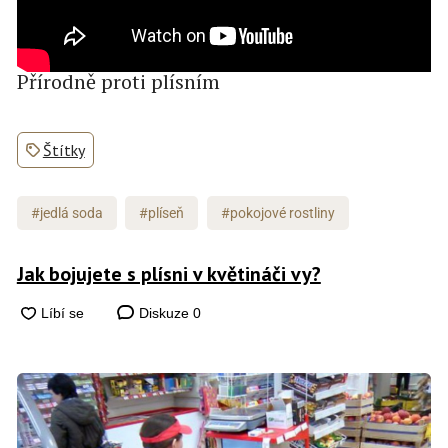
Přírodně proti plísním
Štítky
#jedlá soda
#plíseň
#pokojové rostliny
Jak bojujete s plísni v květináči vy?
Diskuze
0