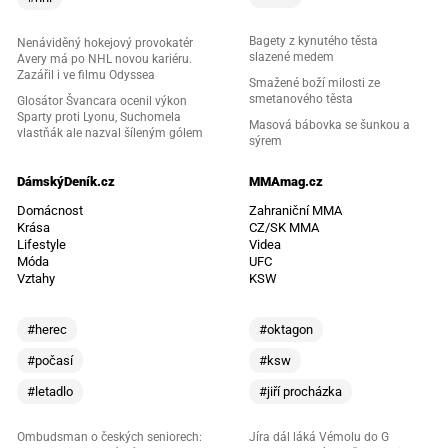
Bagety z kynutého těsta
Nenáviděný hokejový provokatér
slazené medem
Avery má po NHL novou kariéru.
Zazářil i ve filmu Odyssea
Smažené boží milosti ze
smetanového těsta
Glosátor Švancara ocenil výkon
Sparty proti Lyonu, Suchomela
Masová bábovka se šunkou a
vlastňák ale nazval šíleným gólem
sýrem
DámskýDeník.cz
MMAmag.cz
Domácnost
Zahraniční MMA
Krása
CZ/SK MMA
Lifestyle
Videa
Móda
UFC
Vztahy
KSW
#herec
#oktagon
#počasí
#ksw
#letadlo
#jiří procházka
Ombudsman o českých seniorech:
Jíra dál láká Vémolu do G