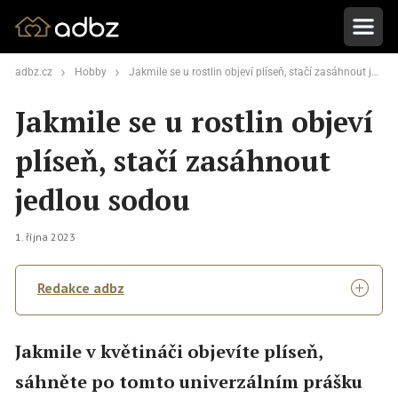
adbz.cz
Hobby
Jakmile se u rostlin objeví plíseň, stačí zasáhnout jedlou sodou
Jakmile se u rostlin objeví
plíseň, stačí zasáhnout
jedlou sodou
1. října 2023
Redakce adbz
Jakmile v květináči objevíte plíseň,
sáhněte po tomto univerzálním prášku