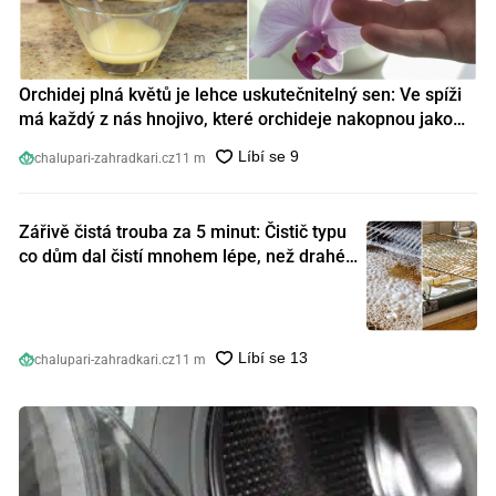
Orchidej plná květů je lehce uskutečnitelný sen: Ve spíži
má každý z nás hnojivo, které orchideje nakopnou jako
nic předtím
chalupari-zahradkari.cz
11 m
Zářivě čistá trouba za 5 minut: Čistič typu
co dům dal čistí mnohem lépe, než drahé
speciální prostředky
chalupari-zahradkari.cz
11 m