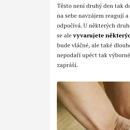
Těsto není druhý den tak do
na sebe navzájem reagují a
odpočívá. U některých druhů 
se ale
vyvarujete některý
bude vláčné, ale také dlouh
nepodaří upéct tak výborné
zapráší.