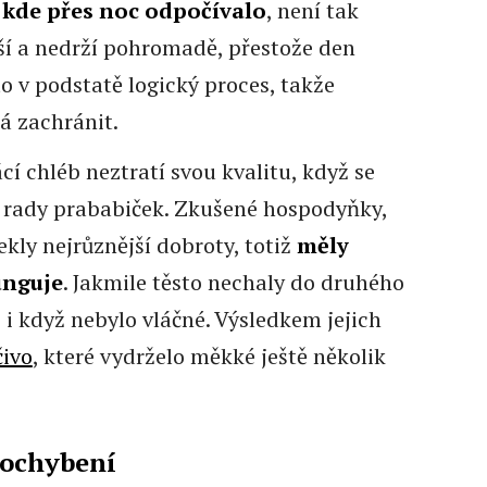
, kde přes noc odpočívalo
, není tak
žší a nedrží pohromadě, přestože den
to v podstatě logický proces, takže
á zachránit.
 chléb neztratí svou kvalitu, když se
 rady prababiček. Zkušené hospodyňky,
ekly nejrůznější dobroty, totiž
měly
unguje
. Jakmile těsto nechaly do druhého
 i když nebylo vláčné. Výsledkem jejich
čivo
, které vydrželo měkké ještě několik
pochybení