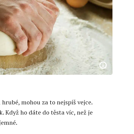
a hrubé, mohou za to nejspíš vejce.
k. Když ho dáte do těsta víc, než je
jemné.