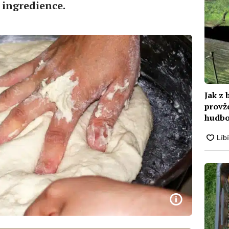
 ingredience.
Jak z
provžd
hudb