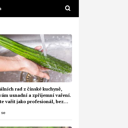
a
álních rad z čínské kuchyně,
 vám usnadní a zpříjemní vaření.
e vařit jako profesionál, bez
a chutně