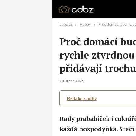
adbz.cz
Hobby
Proč domácí buchty, vánočka či chleba rychle ztvr
Proč domácí buc
rychle ztvrdnou
přidávají troch
20. srpna 2025
Redakce adbz
Rady prababiček i cukrářů
každá hospodyňka. Stačí 