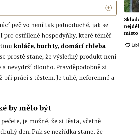
Sklado
ácí pečivo není tak jednoduché, jak se
nejdél
místo
I pro ostřílené hospodyňky, které téměř
odinu
koláče, buchty, domácí chleba
se prostě stane, že výsledný produkt není
 a nevydrží dlouho. Pravděpodobně si
ž při práci s těstem. Je tuhé, neforemné a
ké by mělo být
pečete, je možné, že si těsta, včetně
 druhý den. Pak se nezřídka stane, že