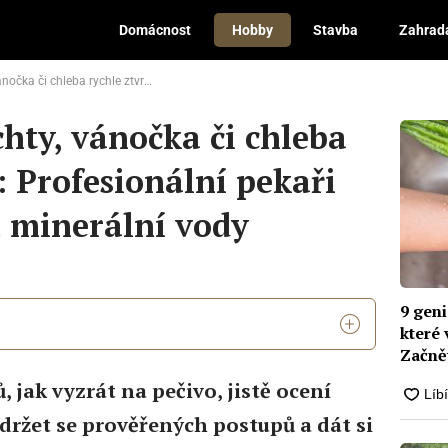
Domácnost
Hobby
Stavba
Zahrad
dnou: Profesionální pekaři přidávají trochu minerální vody
hty, vánočka či chleba
: Profesionální pekaři
u minerální vody
9 geni
které
Začnět
chyb 
, jak vyzrát na pečivo, jistě ocení
držet se prověřených postupů a dát si