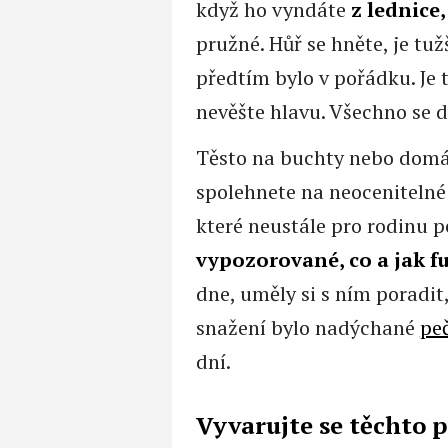
když ho vyndáte
z lednice
pružné. Hůř se hněte, je tu
předtím bylo v pořádku. Je 
nevěšte hlavu. Všechno se d
Těsto na buchty nebo domácí
spolehnete na neocenitelné
které neustále pro rodinu p
vypozorované, co a jak f
dne, uměly si s ním poradit,
snažení bylo nadýchané
pe
dní.
Vyvarujte se těchto 