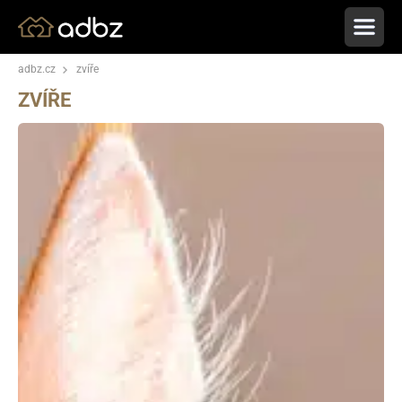
adbz.cz
zvíře
ZVÍŘE