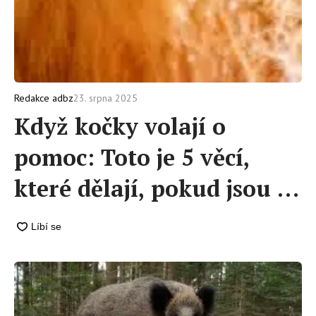
23. srpna 2025
Redakce adbz
Když kočky volají o
pomoc: Toto je 5 věcí,
které dělají, pokud jsou ve
stresu a žádají o větší klid