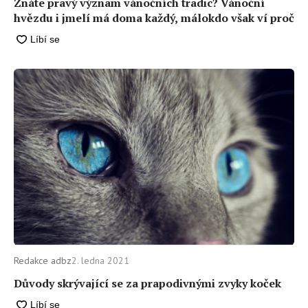
Znáte pravý význam vánočních tradic? Vánoční
hvězdu i jmelí má doma každý, málokdo však ví proč
Redakce adbz
2. ledna 2021
Důvody skrývající se za prapodivnými zvyky koček