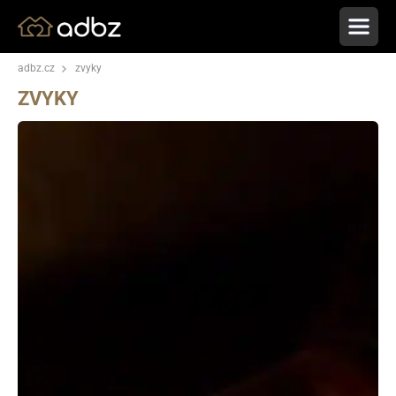
adbz.cz
zvyky
ZVYKY