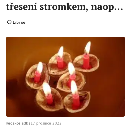
třesení stromkem, naopak
opatrně na vymetání
štěstí
Redakce adbz
17. prosince 2022