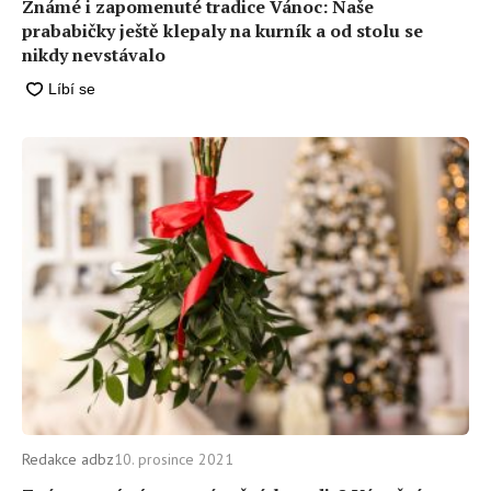
Známé i zapomenuté tradice Vánoc: Naše
prababičky ještě klepaly na kurník a od stolu se
nikdy nevstávalo
Redakce adbz
10. prosince 2021