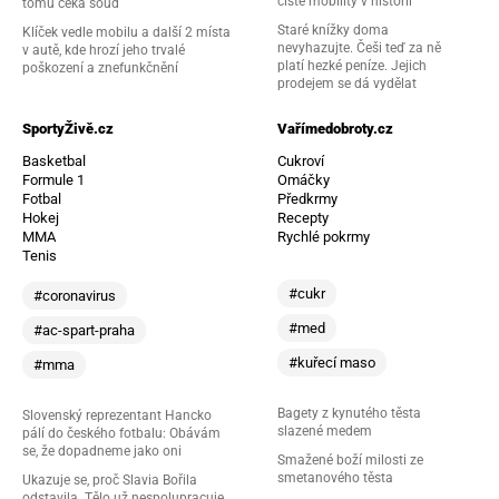
čisté mobility v historii
tomu čeká soud
Staré knížky doma
Klíček vedle mobilu a další 2 místa
nevyhazujte. Češi teď za ně
v autě, kde hrozí jeho trvalé
platí hezké peníze. Jejich
poškození a znefunkčnění
prodejem se dá vydělat
SportyŽivě.cz
Vařímedobroty.cz
Basketbal
Cukroví
Formule 1
Omáčky
Fotbal
Předkrmy
Hokej
Recepty
MMA
Rychlé pokrmy
Tenis
#cukr
#coronavirus
#med
#ac-spart-praha
#kuřecí maso
#mma
Bagety z kynutého těsta
Slovenský reprezentant Hancko
slazené medem
pálí do českého fotbalu: Obávám
se, že dopadneme jako oni
Smažené boží milosti ze
smetanového těsta
Ukazuje se, proč Slavia Bořila
odstavila. Tělo už nespolupracuje,