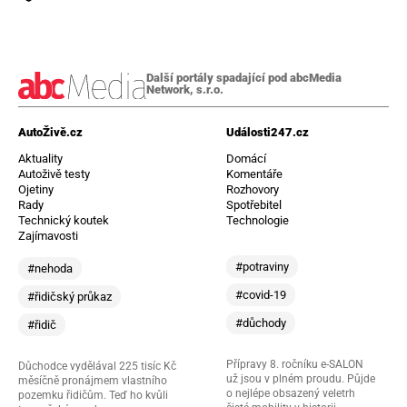
Další portály spadající pod abcMedia
Network, s.r.o.
AutoŽivě.cz
Události247.cz
Aktuality
Domácí
Autoživě testy
Komentáře
Ojetiny
Rozhovory
Rady
Spotřebitel
Technický koutek
Technologie
Zajímavosti
#potraviny
#nehoda
#covid-19
#řidičský průkaz
#důchody
#řidič
Přípravy 8. ročníku e-SALON
Důchodce vydělával 225 tisíc Kč
už jsou v plném proudu. Půjde
měsíčně pronájmem vlastního
o nejlépe obsazený veletrh
pozemku řidičům. Teď ho kvůli