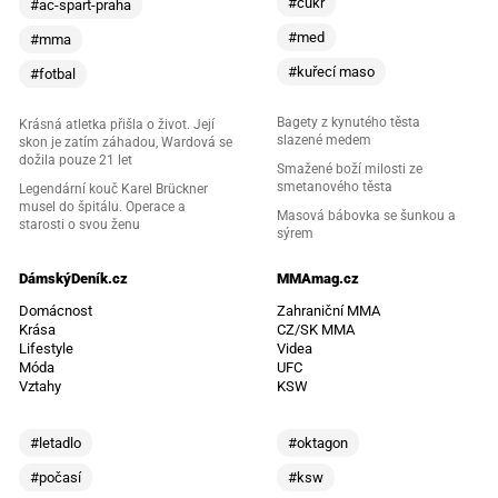
#cukr
#ac-spart-praha
#med
#mma
#kuřecí maso
#fotbal
Bagety z kynutého těsta
Krásná atletka přišla o život. Její
slazené medem
skon je zatím záhadou, Wardová se
dožila pouze 21 let
Smažené boží milosti ze
smetanového těsta
Legendární kouč Karel Brückner
musel do špitálu. Operace a
Masová bábovka se šunkou a
starosti o svou ženu
sýrem
DámskýDeník.cz
MMAmag.cz
Domácnost
Zahraniční MMA
Krása
CZ/SK MMA
Lifestyle
Videa
Móda
UFC
Vztahy
KSW
#letadlo
#oktagon
#počasí
#ksw