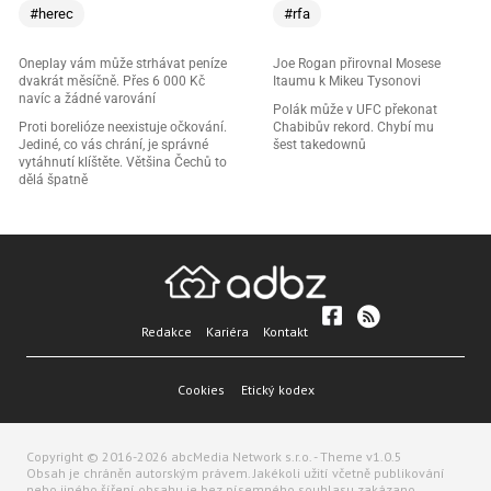
#herec
#rfa
Oneplay vám může strhávat peníze
Joe Rogan přirovnal Mosese
dvakrát měsíčně. Přes 6 000 Kč
Itaumu k Mikeu Tysonovi
navíc a žádné varování
Polák může v UFC překonat
Proti borelióze neexistuje očkování.
Chabibův rekord. Chybí mu
Jediné, co vás chrání, je správné
šest takedownů
vytáhnutí klíštěte. Většina Čechů to
dělá špatně
Redakce
Kariéra
Kontakt
Cookies
Etický kodex
Copyright © 2016-2026 abcMedia Network s.r.o. - Theme v1.0.5
Obsah je chráněn autorským právem. Jakékoli užití včetně publikování
nebo jiného šíření obsahu je bez písemného souhlasu zakázano.