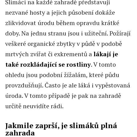
Slimáci na každé zahradě představují
nezvané hosty a jejich působení dokáže
zlikvidovat úrodu během opravdu krátké
doby. Na jednu stranu jsou i užiteční. Požírají
veškeré organické zbytky v půdě v podobě
mrtvých zvířat či exkrementů a
lákají je
také rozkládající se rostliny
. V tomto
ohledu jsou podobní žížalám, které půdu
provzdušňují. Často je ale láká i vypěstovaná
úroda. V tomto případě je pak na zahradě
určitě neuvidíte rádi.
Jakmile zaprší, je slimáků plná
zahrada