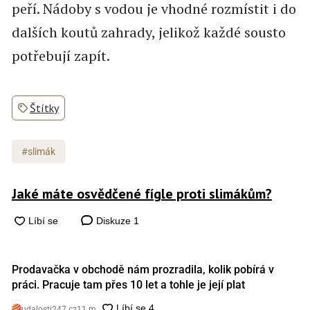
peří. Nádoby s vodou je vhodné rozmístit i do
dalších koutů zahrady, jelikož každé sousto
potřebují zapít.
Štítky
#slimák
Jaké máte osvědčené fígle proti slimákům?
Diskuze
1
Prodavačka v obchodě nám prozradila, kolik pobírá v
práci. Pracuje tam přes 10 let a tohle je její plat
udalosti247.cz
11 m