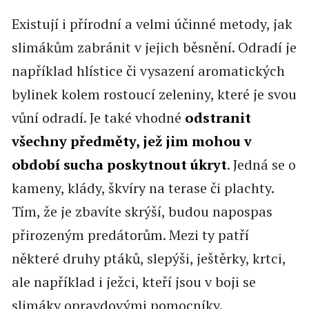
Existují i přírodní a velmi účinné metody, jak
slimákům zabránit v jejich běsnění. Odradí je
například hlístice či vysazení aromatických
bylinek kolem rostoucí zeleniny, které je svou
vůní odradí. Je také vhodné
odstranit
všechny předměty, jež jim mohou v
období sucha poskytnout úkryt
. Jedná se o
kameny, klády, škvíry na terase či plachty.
Tím, že je zbavíte skrýší, budou napospas
přirozeným predátorům. Mezi ty patří
některé druhy ptáků, slepýši, ještěrky, krtci,
ale například i ježci, kteří jsou v boji se
slimáky opravdovými pomocníky.