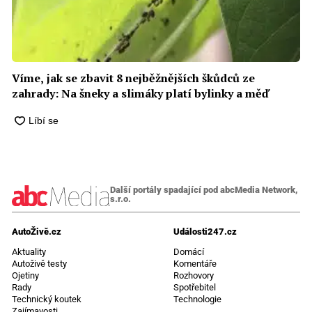
Víme, jak se zbavit 8 nejběžnějších škůdců ze
zahrady: Na šneky a slimáky platí bylinky a měď
Další portály spadající pod abcMedia Network,
s.r.o.
AutoŽivě.cz
Události247.cz
Aktuality
Domácí
Autoživě testy
Komentáře
Ojetiny
Rozhovory
Rady
Spotřebitel
Technický koutek
Technologie
Zajímavosti