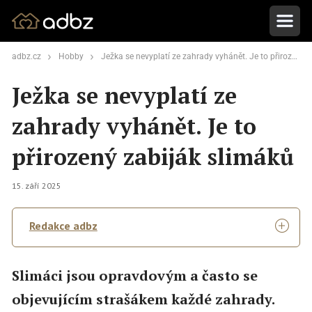
adbz.cz
Hobby
Ježka se nevyplatí ze zahrady vyhánět. Je to přirozený zabiják slimáků
Ježka se nevyplatí ze
zahrady vyhánět. Je to
přirozený zabiják slimáků
15. září 2025
Redakce adbz
Slimáci jsou opravdovým a často se
objevujícím strašákem každé zahrady.