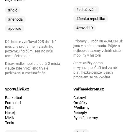
#zdražování
#řidič
#česká republika
#nehoda
#covid-19
#policie
Přípravy 8. ročníku e-SALON už
Důchodce vydělával 225 tisíc Kč
jsou v plném proudu. Půjde o
měsíčně pronájmem vlastního
nejlépe obsazený veletrh čisté
pozemku řidičům. Teď ho kvůli
mobility v historii
tomu čeká soud
Staré knížky doma
Klíček vedle mobilu a další 2 místa
nevyhazujte. Češi teď za ně
v autě, kde hrozí jeho trvalé
platí hezké peníze. Jejich
poškození a znefunkčnění
prodejem se dá vydělat
SportyŽivě.cz
Vařímedobroty.cz
Basketbal
Cukroví
Formule 1
Omáčky
Fotbal
Předkrmy
Hokej
Recepty
MMA
Rychlé pokrmy
Tenis