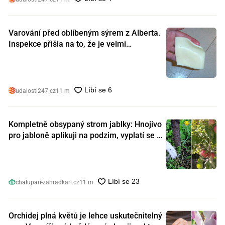
Varování před oblíbeným sýrem z Alberta.
Inspekce přišla na to, že je velmi
nebezpečný. Koupili jste si ho také?
udalosti247.cz
11 m
Kompletně obsypaný strom jablky: Hnojivo
pro jabloně aplikuji na podzim, vyplatí se s
ním nešetřit
chalupari-zahradkari.cz
11 m
Orchidej plná květů je lehce uskutečnitelný