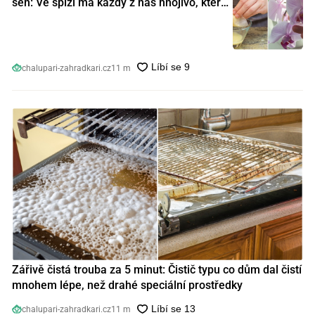
sen: Ve spíži má každý z nás hnojivo, které
orchideje nakopnou jako nic předtím
chalupari-zahradkari.cz
11 m
Zářivě čistá trouba za 5 minut: Čistič typu co dům dal čistí
mnohem lépe, než drahé speciální prostředky
chalupari-zahradkari.cz
11 m