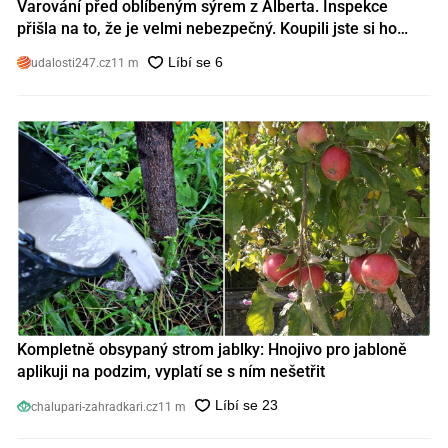
Varování před oblíbeným sýrem z Alberta. Inspekce
přišla na to, že je velmi nebezpečný. Koupili jste si ho
také?
udalosti247.cz
11 m
Kompletně obsypaný strom jablky: Hnojivo pro jabloně
aplikuji na podzim, vyplatí se s ním nešetřit
chalupari-zahradkari.cz
11 m