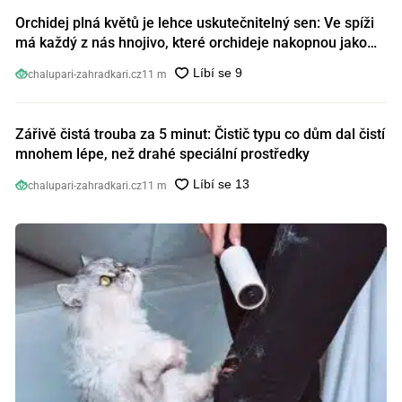
Orchidej plná květů je lehce uskutečnitelný sen: Ve spíži
má každý z nás hnojivo, které orchideje nakopnou jako
nic předtím
chalupari-zahradkari.cz
11 m
Zářivě čistá trouba za 5 minut: Čistič typu co dům dal čistí
mnohem lépe, než drahé speciální prostředky
chalupari-zahradkari.cz
11 m