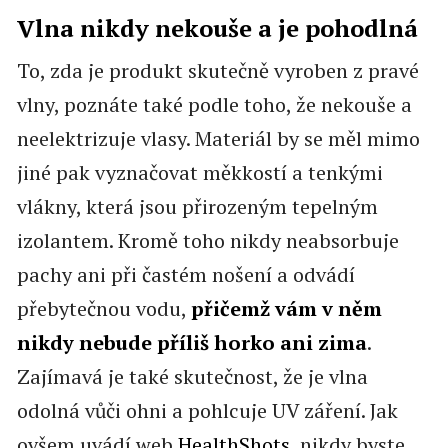
Vlna nikdy nekouše a je pohodlná
To, zda je produkt skutečně vyroben z pravé
vlny, poznáte také podle toho, že nekouše a
neelektrizuje vlasy. Materiál by se měl mimo
jiné pak vyznačovat měkkostí a tenkými
vlákny, která jsou přirozeným tepelným
izolantem. Kromě toho nikdy neabsorbuje
pachy ani při častém nošení a odvádí
přebytečnou vodu,
přičemž vám v něm
nikdy nebude příliš horko ani zima
.
Zajímavá je také skutečnost, že je vlna
odolná vůči ohni a pohlcuje UV záření. Jak
ovšem uvádí web
HealthShots
, nikdy byste