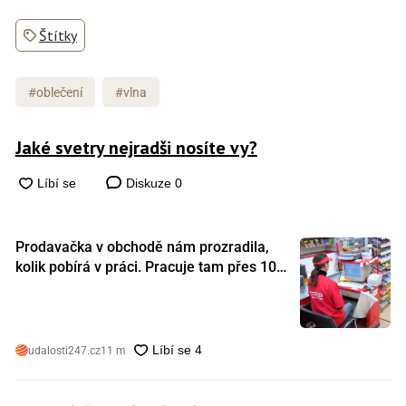
Štítky
#oblečení
#vlna
Jaké svetry nejradši nosíte vy?
Diskuze
0
Prodavačka v obchodě nám prozradila,
kolik pobírá v práci. Pracuje tam přes 10
let a tohle je její plat
udalosti247.cz
11 m