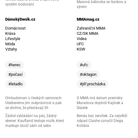
Masová bábovka se šunkou a
systém bodování
sýrem
DámskýDeník.cz
MMAmag.cz
Domácnost
Zahraniční MMA
Krása
CZ/SK MMA
Lifestyle
Videa
Móda
UFC
Vztahy
KSW
#herec
#ufc
#počasí
#oktagon
#letadlo
#jiří procházka
Ombudsman o českých seniorech:
G MMA má datum premiéry.
Odebereme jim svéprávnost a pak
Muradova doplnili Kajínek a
se divíme, že přestávají žít
Sládek
Žádné vykládání na pás, žádný
Benda bez servítek. Za největší
skener. Kaufland testuje vozík, který
odpad Clashe označil Diega
markuje zboží sám od sebe
Kotlára