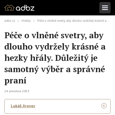
adbz.cz
Hobby
Péče o vlněné svetry, aby dlouho vydržely krásné a hezky hřály. Důležitý je samotný výběr a správné praní
Péče o vlněné svetry, aby
dlouho vydržely krásné a
hezky hřály. Důležitý je
samotný výběr a správné
praní
24. prosince 2023
Lukáš Jírovec