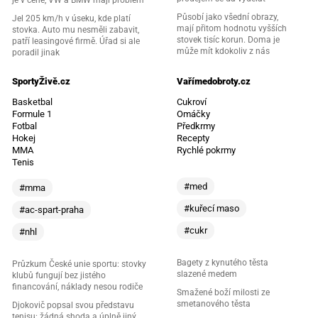
je v ceně, VW a BMW mají problém
Působí jako všední obrazy,
Jel 205 km/h v úseku, kde platí
mají přitom hodnotu vyšších
stovka. Auto mu nesměli zabavit,
stovek tisíc korun. Doma je
patří leasingové firmě. Úřad si ale
může mít kdokoliv z nás
poradil jinak
SportyŽivě.cz
Vařímedobroty.cz
Basketbal
Cukroví
Formule 1
Omáčky
Fotbal
Předkrmy
Hokej
Recepty
MMA
Rychlé pokrmy
Tenis
#med
#mma
#kuřecí maso
#ac-spart-praha
#cukr
#nhl
Bagety z kynutého těsta
Průzkum České unie sportu: stovky
slazené medem
klubů fungují bez jistého
financování, náklady nesou rodiče
Smažené boží milosti ze
smetanového těsta
Djokovič popsal svou představu
tenisu: žádná shoda a úplně jiný