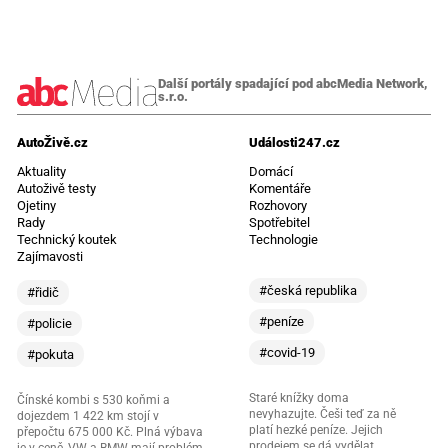
Další portály spadající pod abcMedia Network,
s.r.o.
AutoŽivě.cz
Události247.cz
Aktuality
Domácí
Autoživě testy
Komentáře
Ojetiny
Rozhovory
Rady
Spotřebitel
Technický koutek
Technologie
Zajímavosti
#česká republika
#řidič
#peníze
#policie
#covid-19
#pokuta
Staré knížky doma
Čínské kombi s 530 koňmi a
nevyhazujte. Češi teď za ně
dojezdem 1 422 km stojí v
platí hezké peníze. Jejich
přepočtu 675 000 Kč. Plná výbava
prodejem se dá vydělat