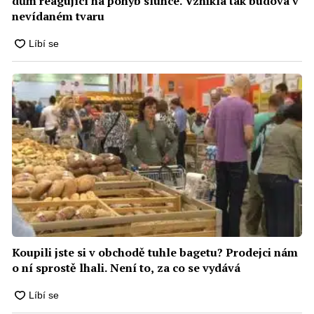
dům reagující na pohyb slunce. Vznikla tak budova v
nevídaném tvaru
Koupili jste si v obchodě tuhle bagetu? Prodejci nám
o ní sprostě lhali. Není to, za co se vydává