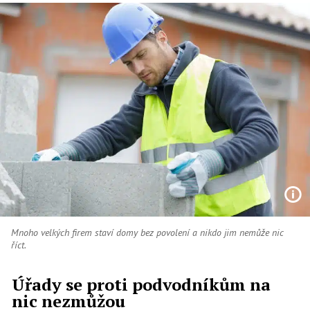
Mnoho velkých firem staví domy bez povolení a nikdo jim nemůže nic
říct.
Úřady se proti podvodníkům na
nic nezmůžou