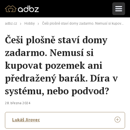
adbz.cz
Hobby
Češi plošně staví domy zadarmo. Nemusí si kupovat pozemek ani předražený barák. Díra v systému, nebo podvod?
Češi plošně staví domy
zadarmo. Nemusí si
kupovat pozemek ani
předražený barák. Díra v
systému, nebo podvod?
28. března 2024
Lukáš Jírovec