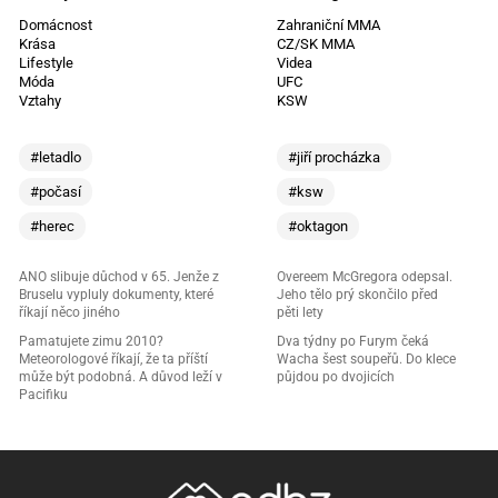
Domácnost
Zahraniční MMA
Krása
CZ/SK MMA
Lifestyle
Videa
Móda
UFC
Vztahy
KSW
#letadlo
#jiří procházka
#počasí
#ksw
#herec
#oktagon
ANO slibuje důchod v 65. Jenže z
Overeem McGregora odepsal.
Bruselu vypluly dokumenty, které
Jeho tělo prý skončilo před
říkají něco jiného
pěti lety
Pamatujete zimu 2010?
Dva týdny po Furym čeká
Meteorologové říkají, že ta příští
Wacha šest soupeřů. Do klece
může být podobná. A důvod leží v
půjdou po dvojicích
Pacifiku