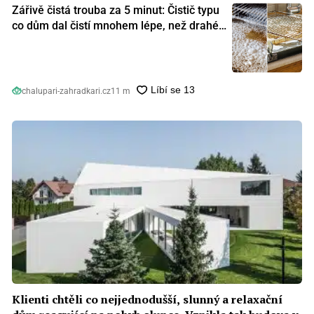
Zářivě čistá trouba za 5 minut: Čistič typu
co dům dal čistí mnohem lépe, než drahé
speciální prostředky
chalupari-zahradkari.cz
11 m
Klienti chtěli co nejjednodušší, slunný a relaxační