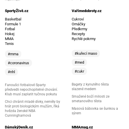
SportyŽivě.cz
Vařímedobroty.cz
Basketbal
Cukroví
Formule 1
Omáčky
Fotbal
Předkrmy
Hokej
Recepty
MMA
Rychlé pokrmy
Tenis
#kuřecí maso
#mma
#med
#coronavirus
#cukr
#nhl
Bagety z kynutého těsta
Fanoušci fotbalové Sparty
slazené medem
předvedli nepochopitelné chování.
Klub musí zaplatit tučnou pokutu
Smažené boží milosti ze
smetanového těsta
Chci chránit mladé dívky, neměly by
hrát proti biologickým mužům, říká
Masová bábovka se šunkou a
hvězda ženské NBA
sýrem
Cunninghamová
DámskýDeník.cz
MMAmag.cz