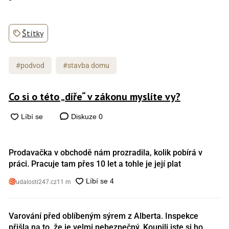
Štítky
#podvod
#stavba domu
Co si o této „díře“ v zákonu myslíte vy?
Diskuze
0
Prodavačka v obchodě nám prozradila, kolik pobírá v
práci. Pracuje tam přes 10 let a tohle je její plat
udalosti247.cz
11 m
Varování před oblíbeným sýrem z Alberta. Inspekce
přišla na to, že je velmi nebezpečný. Koupili jste si ho