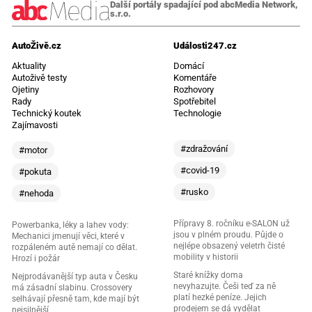
Další portály spadající pod abcMedia Network,
s.r.o.
AutoŽivě.cz
Události247.cz
Aktuality
Domácí
Autoživě testy
Komentáře
Ojetiny
Rozhovory
Rady
Spotřebitel
Technický koutek
Technologie
Zajímavosti
#zdražování
#motor
#covid-19
#pokuta
#rusko
#nehoda
Přípravy 8. ročníku e-SALON už
Powerbanka, léky a lahev vody:
jsou v plném proudu. Půjde o
Mechanici jmenují věci, které v
nejlépe obsazený veletrh čisté
rozpáleném autě nemají co dělat.
mobility v historii
Hrozí i požár
Staré knížky doma
Nejprodávanější typ auta v Česku
nevyhazujte. Češi teď za ně
má zásadní slabinu. Crossovery
platí hezké peníze. Jejich
selhávají přesně tam, kde mají být
prodejem se dá vydělat
nejsilnější