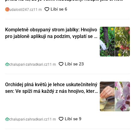
také?
udalosti247.cz
11 m
Kompletně obsypaný strom jablky: Hnojivo
pro jabloně aplikuji na podzim, vyplatí se s
ním nešetřit
chalupari-zahradkari.cz
11 m
Orchidej plná květů je lehce uskutečnitelný
sen: Ve spíži má každý z nás hnojivo, které
orchideje nakopnou jako nic předtím
chalupari-zahradkari.cz
11 m