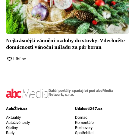
Nejkrásnější vánoční ozdoby do stovky: Vdechněte
domácnosti vánoční náladu za pár korun
Další portály spadající pod abcMedia
Network, s.r.o.
AutoŽivě.cz
Události247.cz
Aktuality
Domácí
Autoživě testy
Komentáře
Ojetiny
Rozhovory
Rady
Spotřebitel