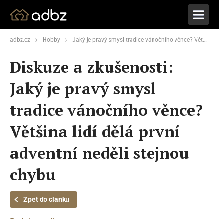
adbz.cz
Hobby
Jaký je pravý smysl tradice vánočního věnce? Většina lidí dělá první adventní neděli stejnou chybu
Diskuze a zkušenosti:
Jaký je pravý smysl
tradice vánočního věnce?
Většina lidí dělá první
adventní neděli stejnou
chybu
Zpět do článku