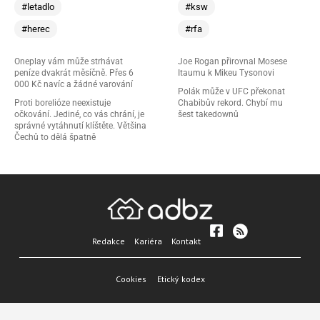
#letadlo
#ksw
#herec
#rfa
Oneplay vám může strhávat
Joe Rogan přirovnal Mosese
peníze dvakrát měsíčně. Přes 6
Itaumu k Mikeu Tysonovi
000 Kč navíc a žádné varování
Polák může v UFC překonat
Proti borelióze neexistuje
Chabibův rekord. Chybí mu
očkování. Jediné, co vás chrání, je
šest takedownů
správné vytáhnutí klíštěte. Většina
Čechů to dělá špatně
Redakce
Kariéra
Kontakt
Cookies
Etický kodex