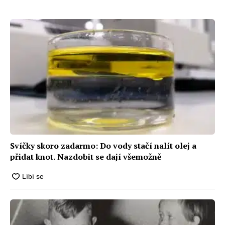
které proteče
které ušetří nejmíň 20 000 Kč
Svíčky skoro zadarmo: Do vody stačí nalít olej a
přidat knot. Nazdobit se dají všemožně