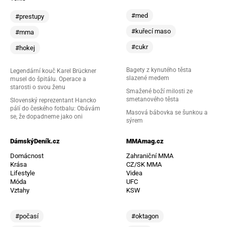
#med
#prestupy
#kuřecí maso
#mma
#cukr
#hokej
Bagety z kynutého těsta
Legendární kouč Karel Brückner
slazené medem
musel do špitálu. Operace a
starosti o svou ženu
Smažené boží milosti ze
smetanového těsta
Slovenský reprezentant Hancko
pálí do českého fotbalu: Obávám
Masová bábovka se šunkou a
se, že dopadneme jako oni
sýrem
DámskýDeník.cz
MMAmag.cz
Domácnost
Zahraniční MMA
Krása
CZ/SK MMA
Lifestyle
Videa
Móda
UFC
Vztahy
KSW
#počasí
#oktagon