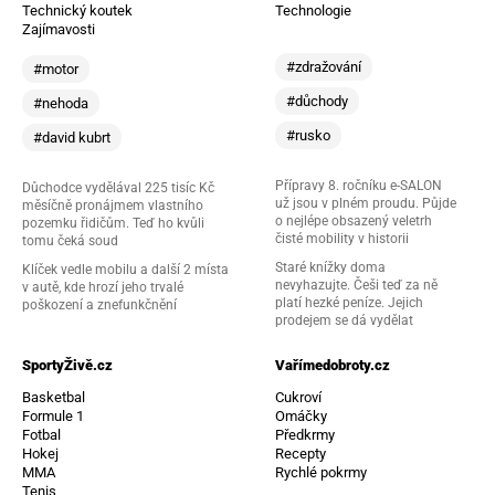
Technický koutek
Technologie
Zajímavosti
#zdražování
#motor
#důchody
#nehoda
#rusko
#david kubrt
Přípravy 8. ročníku e-SALON
Důchodce vydělával 225 tisíc Kč
už jsou v plném proudu. Půjde
měsíčně pronájmem vlastního
o nejlépe obsazený veletrh
pozemku řidičům. Teď ho kvůli
čisté mobility v historii
tomu čeká soud
Staré knížky doma
Klíček vedle mobilu a další 2 místa
nevyhazujte. Češi teď za ně
v autě, kde hrozí jeho trvalé
platí hezké peníze. Jejich
poškození a znefunkčnění
prodejem se dá vydělat
SportyŽivě.cz
Vařímedobroty.cz
Basketbal
Cukroví
Formule 1
Omáčky
Fotbal
Předkrmy
Hokej
Recepty
MMA
Rychlé pokrmy
Tenis