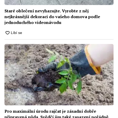
Staré oblečení nevyhazujte. Vyrobte z něj
nejkrásnější dekoraci do vašeho domova podle
jednoduchého videonávodu
Pro maximální úrodu rajčat je zásadní dobře
připravená půda. Svědčí jim také zasazení pořádně