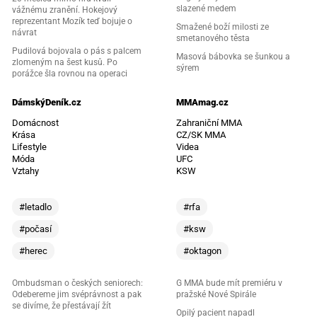
slazené medem
vážnému zranění. Hokejový
reprezentant Mozík teď bojuje o
Smažené boží milosti ze
návrat
smetanového těsta
Pudilová bojovala o pás s palcem
Masová bábovka se šunkou a
zlomeným na šest kusů. Po
sýrem
porážce šla rovnou na operaci
DámskýDeník.cz
MMAmag.cz
Domácnost
Zahraniční MMA
Krása
CZ/SK MMA
Lifestyle
Videa
Móda
UFC
Vztahy
KSW
#letadlo
#rfa
#počasí
#ksw
#herec
#oktagon
Ombudsman o českých seniorech:
G MMA bude mít premiéru v
Odebereme jim svéprávnost a pak
pražské Nové Spirále
se divíme, že přestávají žít
Opilý pacient napadl