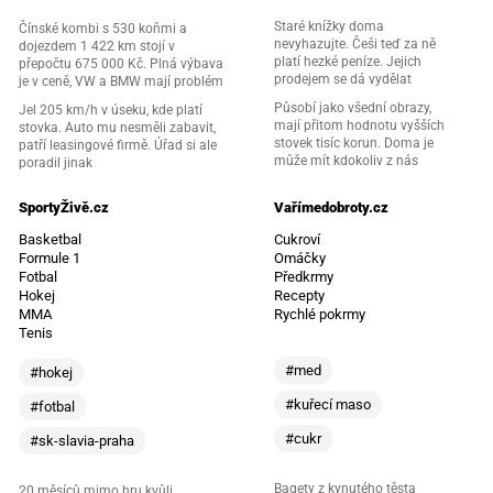
Staré knížky doma
Čínské kombi s 530 koňmi a
nevyhazujte. Češi teď za ně
dojezdem 1 422 km stojí v
platí hezké peníze. Jejich
přepočtu 675 000 Kč. Plná výbava
prodejem se dá vydělat
je v ceně, VW a BMW mají problém
Působí jako všední obrazy,
Jel 205 km/h v úseku, kde platí
mají přitom hodnotu vyšších
stovka. Auto mu nesměli zabavit,
stovek tisíc korun. Doma je
patří leasingové firmě. Úřad si ale
může mít kdokoliv z nás
poradil jinak
SportyŽivě.cz
Vařímedobroty.cz
Basketbal
Cukroví
Formule 1
Omáčky
Fotbal
Předkrmy
Hokej
Recepty
MMA
Rychlé pokrmy
Tenis
#med
#hokej
#kuřecí maso
#fotbal
#cukr
#sk-slavia-praha
Bagety z kynutého těsta
20 měsíců mimo hru kvůli