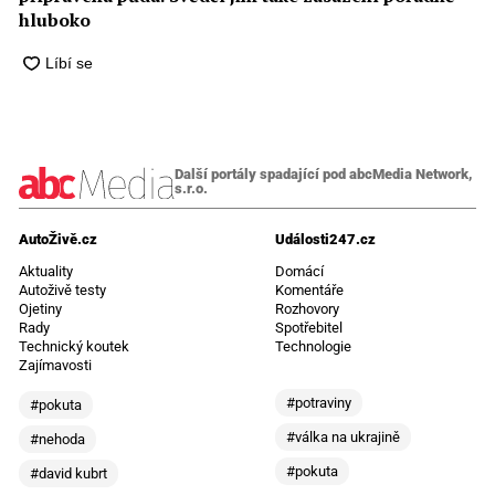
hluboko
Další portály spadající pod abcMedia Network,
s.r.o.
AutoŽivě.cz
Události247.cz
Aktuality
Domácí
Autoživě testy
Komentáře
Ojetiny
Rozhovory
Rady
Spotřebitel
Technický koutek
Technologie
Zajímavosti
#potraviny
#pokuta
#válka na ukrajině
#nehoda
#pokuta
#david kubrt