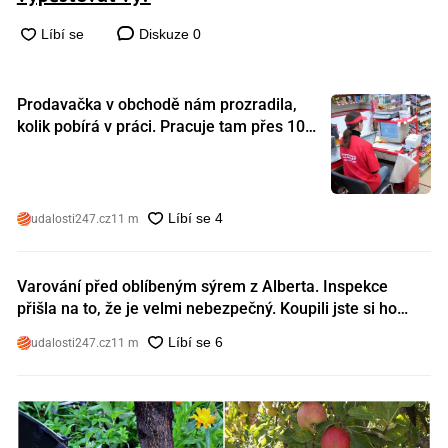
Diskuze
0
Prodavačka v obchodě nám prozradila,
kolik pobírá v práci. Pracuje tam přes 10
let a tohle je její plat
udalosti247.cz
11 m
Varování před oblíbeným sýrem z Alberta. Inspekce
přišla na to, že je velmi nebezpečný. Koupili jste si ho
také?
udalosti247.cz
11 m