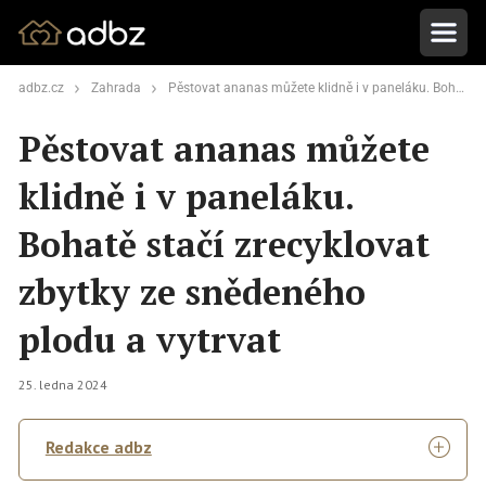
adbz.cz
Zahrada
Pěstovat ananas můžete klidně i v paneláku. Bohatě stačí zrecyklovat zbytky ze snědeného plodu a vytrvat
Pěstovat ananas můžete
klidně i v paneláku.
Bohatě stačí zrecyklovat
zbytky ze snědeného
plodu a vytrvat
25. ledna 2024
Redakce adbz