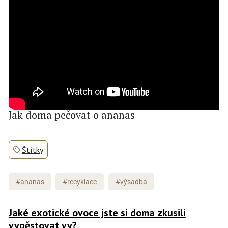
Jak doma pečovat o ananas
Štítky
#ananas
#recyklace
#výsadba
Jaké exotické ovoce jste si doma zkusili
vypěstovat vy?