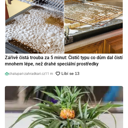
Zářivě čistá trouba za 5 minut: Čistič typu co dům dal čistí
mnohem lépe, než drahé speciální prostředky
chalupari-zahradkari.cz
11 m