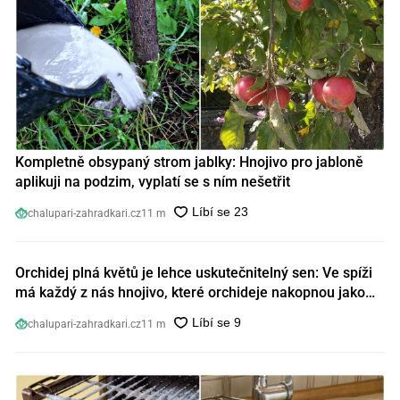
Kompletně obsypaný strom jablky: Hnojivo pro jabloně
aplikuji na podzim, vyplatí se s ním nešetřit
chalupari-zahradkari.cz
11 m
Orchidej plná květů je lehce uskutečnitelný sen: Ve spíži
má každý z nás hnojivo, které orchideje nakopnou jako
nic předtím
chalupari-zahradkari.cz
11 m