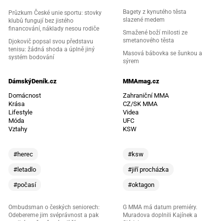
Bagety z kynutého těsta
Průzkum České unie sportu: stovky
slazené medem
klubů fungují bez jistého
financování, náklady nesou rodiče
Smažené boží milosti ze
smetanového těsta
Djokovič popsal svou představu
tenisu: žádná shoda a úplně jiný
Masová bábovka se šunkou a
systém bodování
sýrem
DámskýDeník.cz
MMAmag.cz
Domácnost
Zahraniční MMA
Krása
CZ/SK MMA
Lifestyle
Videa
Móda
UFC
Vztahy
KSW
#herec
#ksw
#letadlo
#jiří procházka
#počasí
#oktagon
Ombudsman o českých seniorech:
G MMA má datum premiéry.
Odebereme jim svéprávnost a pak
Muradova doplnili Kajínek a