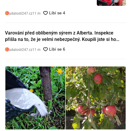
udalosti247.cz
11 m
Varování před oblíbeným sýrem z Alberta. Inspekce
přišla na to, že je velmi nebezpečný. Koupili jste si ho
také?
udalosti247.cz
11 m