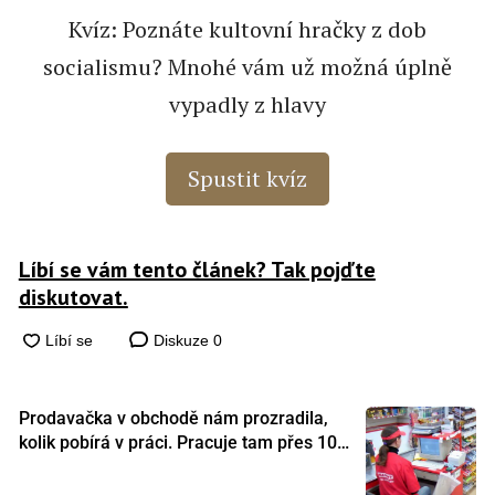
Kvíz: Poznáte kultovní hračky z dob
socialismu? Mnohé vám už možná úplně
vypadly z hlavy
Spustit kvíz
Líbí se vám tento článek? Tak pojďte
diskutovat.
Diskuze
0
Prodavačka v obchodě nám prozradila,
kolik pobírá v práci. Pracuje tam přes 10
let a tohle je její plat