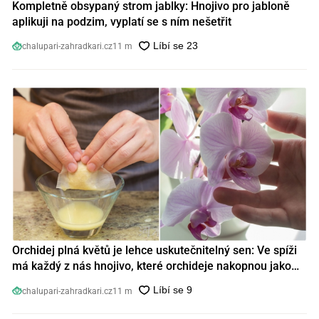
Kompletně obsypaný strom jablky: Hnojivo pro jabloně
aplikuji na podzim, vyplatí se s ním nešetřit
chalupari-zahradkari.cz
11 m
Orchidej plná květů je lehce uskutečnitelný sen: Ve spíži
má každý z nás hnojivo, které orchideje nakopnou jako
nic předtím
chalupari-zahradkari.cz
11 m