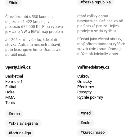
#česká republika
#řidič
Staré knížky doma
Čínské kombi s 530 koňmi a
nevyhazujte. Češi teď za ně
dojezdem 1 422 km stojí v
platí hezké peníze. Jejich
přepočtu 675 000 Kč. Plná výbava
prodejem se dá vydělat
je v ceně, VW a BMW mají problém
Působí jako všední obrazy,
Jel 205 km/h v úseku, kde platí
mají přitom hodnotu vyšších
stovka. Auto mu nesměli zabavit,
stovek tisíc korun. Doma je
patří leasingové firmě. Úřad si ale
může mít kdokoliv z nás
poradil jinak
SportyŽivě.cz
Vařímedobroty.cz
Basketbal
Cukroví
Formule 1
Omáčky
Fotbal
Předkrmy
Hokej
Recepty
MMA
Rychlé pokrmy
Tenis
#med
#mma
#cukr
#sk-slavia-praha
#kuřecí maso
#fortuna-liga