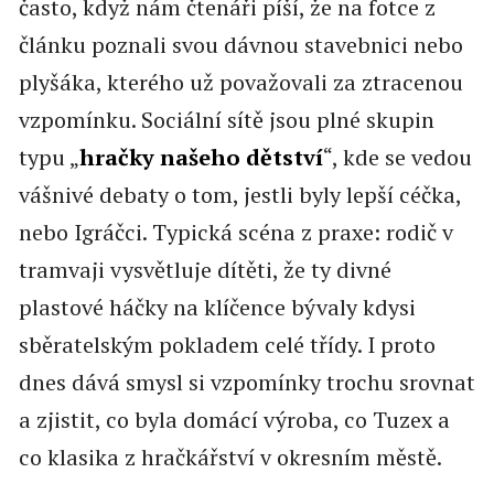
často, když nám čtenáři píší, že na fotce z
článku poznali svou dávnou stavebnici nebo
plyšáka, kterého už považovali za ztracenou
vzpomínku. Sociální sítě jsou plné skupin
typu „
hračky našeho dětství
“, kde se vedou
vášnivé debaty o tom, jestli byly lepší céčka,
nebo Igráčci. Typická scéna z praxe: rodič v
tramvaji vysvětluje dítěti, že ty divné
plastové háčky na klíčence bývaly kdysi
sběratelským pokladem celé třídy. I proto
dnes dává smysl si vzpomínky trochu srovnat
a zjistit, co byla domácí výroba, co Tuzex a
co klasika z hračkářství v okresním městě.