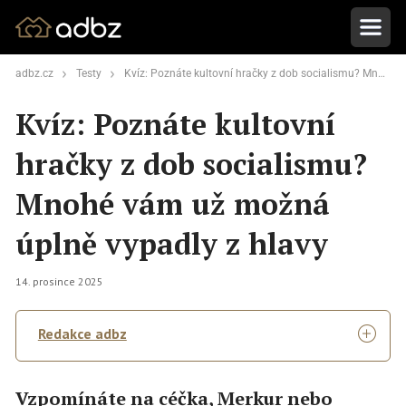
adbz.cz
Testy
Kvíz: Poznáte kultovní hračky z dob socialismu? Mnohé vám už možná úplně vypadly z hlavy
Kvíz: Poznáte kultovní
hračky z dob socialismu?
Mnohé vám už možná
úplně vypadly z hlavy
14. prosince 2025
Redakce adbz
Vzpomínáte na céčka, Merkur nebo