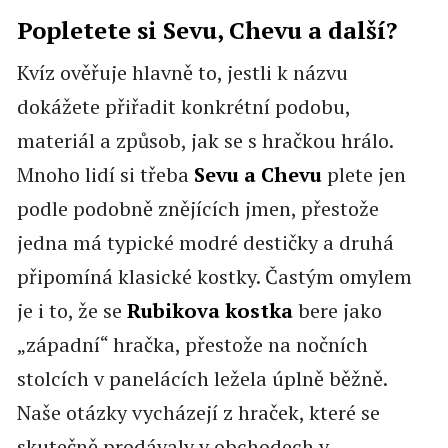
Popletete si Sevu, Chevu a další?
Kvíz ověřuje hlavně to, jestli k názvu
dokážete přiřadit konkrétní podobu,
materiál a způsob, jak se s hračkou hrálo.
Mnoho lidí si třeba
Sevu a Chevu
plete jen
podle podobně znějících jmen, přestože
jedna má typické modré destičky a druhá
připomíná klasické kostky. Častým omylem
je i to, že se
Rubikova kostka
bere jako
„západní“ hračka, přestože na nočních
stolcích v panelácích ležela úplně běžně.
Naše otázky vycházejí z hraček, které se
skutečně prodávaly v obchodech v