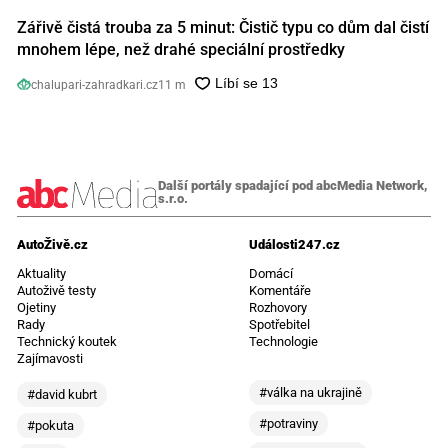
Zářivě čistá trouba za 5 minut: Čistič typu co dům dal čistí
mnohem lépe, než drahé speciální prostředky
chalupari-zahradkari.cz
11 m
Další portály spadající pod abcMedia Network,
s.r.o.
AutoŽivě.cz
Události247.cz
Aktuality
Domácí
Autoživě testy
Komentáře
Ojetiny
Rozhovory
Rady
Spotřebitel
Technický koutek
Technologie
Zajímavosti
#válka na ukrajině
#david kubrt
#potraviny
#pokuta