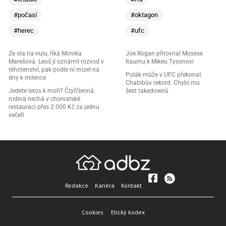
#počasí
#oktagon
#herec
#ufc
Ze sta na nulu, říká Monika
Joe Rogan přirovnal Mosese
Marešová. Leoš jí oznámil rozvod v
Itaumu k Mikeu Tysonovi
těhotenství, pak podle ní mizel na
Polák může v UFC překonat
dny k milence
Chabibův rekord. Chybí mu
Jedete letos k moři? Čtyřčlenná
šest takedownů
rodina nechá v chorvatské
restauraci přes 2 000 Kč za jednu
večeři
Redakce
Kariéra
Kontakt
Cookies
Etický kodex