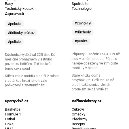
Rady
Spotřebitel
Technický koutek
Technologie
Zajímavosti
#covid-19
#pokuta
#důchody
#řidičský průkaz
#peníze
#policie
Přípravy 8. ročníku e-SALON už
Důchodce vydělával 225 tisíc Kč
jsou v plném proudu. Půjde o
měsíčně pronájmem vlastního
nejlépe obsazený veletrh čisté
pozemku řidičům. Teď ho kvůli
mobility v historii
tomu čeká soud
Staré knížky doma
Klíček vedle mobilu a další 2 místa
nevyhazujte. Češi teď za ně
v autě, kde hrozí jeho trvalé
platí hezké peníze. Jejich
poškození a znefunkčnění
prodejem se dá vydělat
SportyŽivě.cz
Vařímedobroty.cz
Basketbal
Cukroví
Formule 1
Omáčky
Fotbal
Předkrmy
Hokej
Recepty
MMA
Rychlé pokrmy