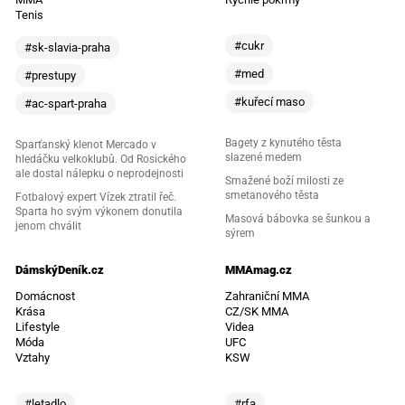
Tenis
#cukr
#sk-slavia-praha
#med
#prestupy
#kuřecí maso
#ac-spart-praha
Bagety z kynutého těsta
Sparťanský klenot Mercado v
slazené medem
hledáčku velkoklubů. Od Rosického
ale dostal nálepku o neprodejnosti
Smažené boží milosti ze
smetanového těsta
Fotbalový expert Vízek ztratil řeč.
Sparta ho svým výkonem donutila
Masová bábovka se šunkou a
jenom chválit
sýrem
DámskýDeník.cz
MMAmag.cz
Domácnost
Zahraniční MMA
Krása
CZ/SK MMA
Lifestyle
Videa
Móda
UFC
Vztahy
KSW
#letadlo
#rfa