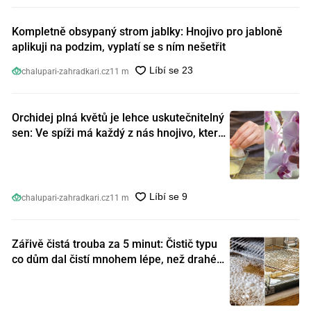
Kompletně obsypaný strom jablky: Hnojivo pro jabloně
aplikuji na podzim, vyplatí se s ním nešetřit
chalupari-zahradkari.cz
11 m
Orchidej plná květů je lehce uskutečnitelný
sen: Ve spíži má každý z nás hnojivo, které
orchideje nakopnou jako nic předtím
chalupari-zahradkari.cz
11 m
Zářivě čistá trouba za 5 minut: Čistič typu
co dům dal čistí mnohem lépe, než drahé
speciální prostředky