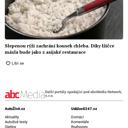
Slepenou rýži zachrání kousek chleba. Díky lžičce
másla bude jako z asijské restaurace
Další portály spadající pod abcMedia Network,
s.r.o.
AutoŽivě.cz
Události247.cz
Aktuality
Domácí
Autoživě testy
Komentáře
Ojetiny
Rozhovory