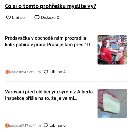
Co si o tomto prohřešku myslíte vy?
Diskuze
0
Prodavačka v obchodě nám prozradila,
kolik pobírá v práci. Pracuje tam přes 10
let a tohle je její plat
udalosti247.cz
11 m
Varování před oblíbeným sýrem z Alberta.
Inspekce přišla na to, že je velmi
nebezpečný. Koupili jste si ho také?
udalosti247.cz
11 m