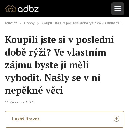
adbz.cz
Hobby
Koupili jste si v poslední době rýži? Ve vlastním zájmu byste ji měli vyhodit. Našly se v ní nepěkné věci
Koupili jste si v poslední
době rýži? Ve vlastním
zájmu byste ji měli
vyhodit. Našly se v ní
nepěkné věci
11. července 2024
Lukáš Jírovec