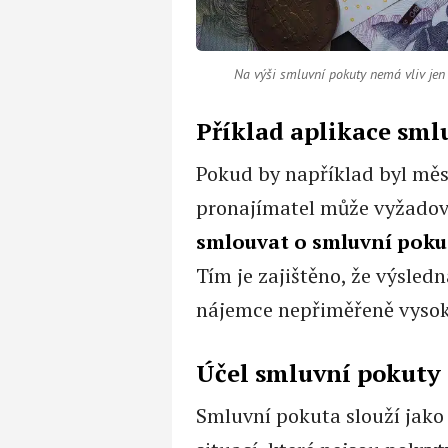
Na výši smluvní pokuty nemá vliv jen 
Příklad aplikace sml
Pokud by například byl měs
pronajímatel může vyžadova
smlouvat o smluvní poku
Tím je zajištěno, že výsled
nájemce nepřiměřeně vysok
Účel smluvní pokuty
Smluvní pokuta slouží jako 