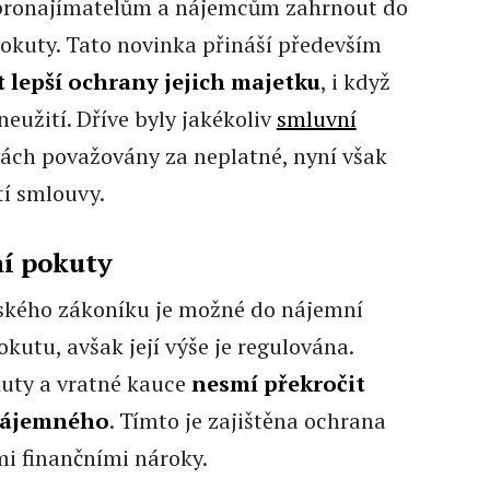
pronajímatelům a nájemcům zahrnout do
kuty. Tato novinka přináší především
lepší ochrany jejich majetku
, i když
eužití. Dříve byly jakékoliv
smluvní
ch považovány za neplatné, nyní však
tí smlouvy.
í pokuty
ského zákoníku je možné do nájemní
kutu, avšak její výše je regulována.
kuty a vratné kauce
nesmí překročit
nájemného
. Tímto je zajištěna ochrana
mi finančními nároky.