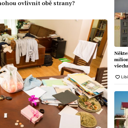
ohou ovlivnit obě strany?
Někteř
milio
všech