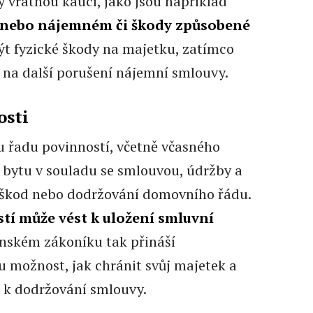
ty vratnou kaucí, jako jsou například
 nebo nájemném či škody způsobené
ýt fyzické škody na majetku, zatímco
 na další porušení nájemní smlouvy.
osti
 řadu povinností, včetně včasného
 bytu v souladu se smlouvou, údržby a
 škod nebo dodržování domovního řádu.
tí může vést k uložení smluvní
anském zákoníku tak přináší
možnost, jak chránit svůj majetek a
 k dodržování smlouvy.