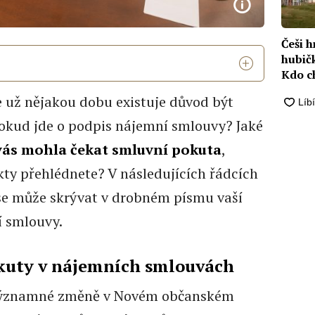
Češi 
hubič
Kdo ch
měl p
 už nějakou dobu existuje důvod být
 pokud jde o podpis nájemní smlouvy? Jaké
vás mohla čekat smluvní pokuta
,
kty přehlédnete? V následujících řádcích
se může skrývat v drobném písmu vaší
í smlouvy.
kuty v nájemních smlouvách
 významné změně v Novém občanském