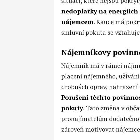
situací, které nejsou pokry
nedoplatky na energiích
nájemcem
. Kauce má pokr
smluvní pokuta se vztahuje
Nájemníkovy povinn
Nájemník má v rámci nájmu
placení nájemného, užívání
drobných oprav, nahrazení
Porušení těchto povinnos
pokuty
. Tato změna v obč
pronajímatelům dodatečnou 
zároveň motivovat nájemce