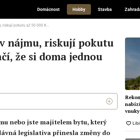
Domácnost
Hobby
Stavba
Zahrad
 až 50 000 Kč. Stačí, že si doma jednou neuklidíte
í v nájmu, riskují pokutu
ačí, že si doma jednou
Rekon
nabízí
vnuky
mu nebo jste majitelem bytu, který
dávná legislativa přinesla změny do