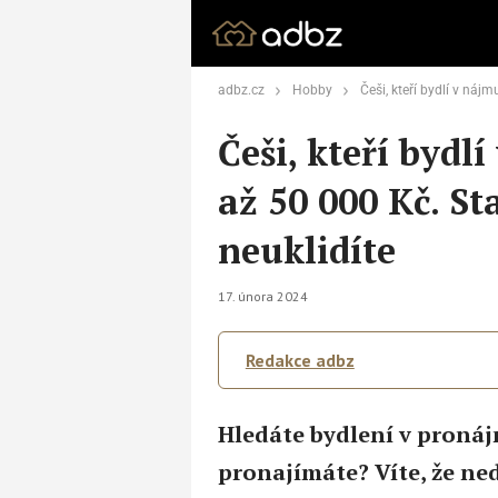
adbz.cz
Hobby
Češi, kteří bydlí v nájmu, riskují pokutu
Češi, kteří bydl
až 50 000 Kč. St
neuklidíte
17. února 2024
Redakce adbz
Hledáte bydlení v pronáj
pronajímáte? Víte, že ne