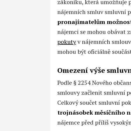
zákoníku, která umožňuje 
nájemních smluv smluvní po
pronajímatelům možnost 
nájemci se mohou obávat zn
pokuty
v nájemních smlouvá
mohou být oficiálně součás
Omezení výše smluvn
Podle § 2254 Nového občan
smlouvy začlenit smluvní po
Celkový součet smluvní po
trojnásobek měsíčního 
nájemce před příliš vysoký