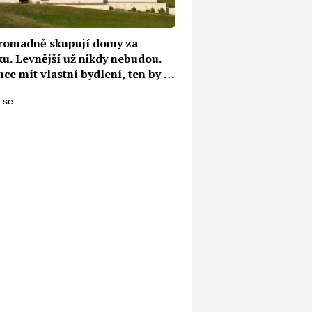
hromadně skupují domy za
ku. Levnější už nikdy nebudou.
ce mít vlastní bydlení, ten by si
ospíšit