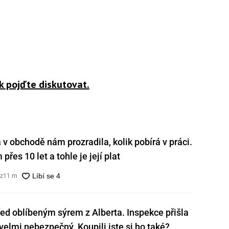
k pojďte diskutovat.
v obchodě nám prozradila, kolik pobírá v práci.
přes 10 let a tohle je její plat
cz
11 m
ed oblíbeným sýrem z Alberta. Inspekce přišla
e velmi nebezpečný. Koupili jste si ho také?