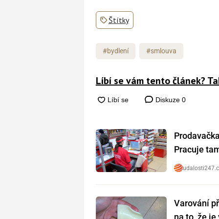
Štítky
#bydlení
#smlouva
Líbí se vám tento článek? Ta
Diskuze
0
Prodavačka 
Pracuje tam 
udalosti247.
Varování př
na to, že j