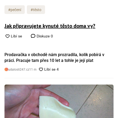
#pečení
#těsto
Jak připravujete kynuté těsto doma vy?
Diskuze
0
Prodavačka v obchodě nám prozradila, kolik pobírá v
práci. Pracuje tam přes 10 let a tohle je její plat
udalosti247.cz
11 m