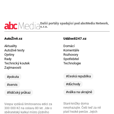
Další portály spadající pod abcMedia Network,
s.r.o.
AutoŽivě.cz
Události247.cz
Aktuality
Domácí
Autoživě testy
Komentáře
Ojetiny
Rozhovory
Rady
Spotřebitel
Technický koutek
Technologie
Zajímavosti
#česká republika
#pokuta
#důchody
#servis
#válka na ukrajině
#řidičský průkaz
Staré knížky doma
Vespa vydává limitovanou edici za
nevyhazujte. Češi teď za ně
300 000 Kč na oslavu 80 let. Jde o
platí hezké peníze. Jejich
sběratelský kalkul místo jízdního