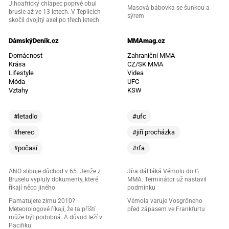
Jihoafrický chlapec poprvé obul
Masová bábovka se šunkou a
brusle až ve 13 letech. V Teplicích
sýrem
skočil dvojitý axel po třech letech
DámskýDeník.cz
MMAmag.cz
Domácnost
Zahraniční MMA
Krása
CZ/SK MMA
Lifestyle
Videa
Móda
UFC
Vztahy
KSW
#letadlo
#ufc
#herec
#jiří procházka
#počasí
#rfa
ANO slibuje důchod v 65. Jenže z
Jíra dál láká Vémolu do G
Bruselu vypluly dokumenty, které
MMA. Terminátor už nastavil
říkají něco jiného
podmínku
Pamatujete zimu 2010?
Vémola varuje Vosgröneho
Meteorologové říkají, že ta příští
před zápasem ve Frankfurtu
může být podobná. A důvod leží v
Pacifiku