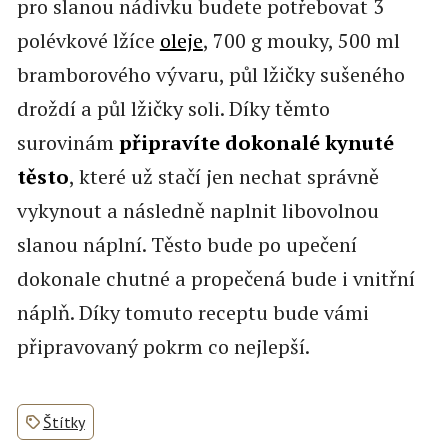
pro slanou nádivku budete potřebovat 3
polévkové lžíce
oleje
, 700 g mouky, 500 ml
bramborového vývaru, půl lžičky sušeného
droždí a půl lžičky soli. Díky těmto
surovinám
připravíte dokonalé kynuté
těsto
, které už stačí jen nechat správně
vykynout a následně naplnit libovolnou
slanou náplní. Těsto bude po upečení
dokonale chutné a propečená bude i vnitřní
náplň. Díky tomuto receptu bude vámi
připravovaný pokrm co nejlepší.
Štítky