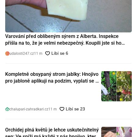
Varování před oblíbeným sýrem z Alberta. Inspekce
přišla na to, že je velmi nebezpečný. Koupili jste si ho
také?
udalosti247.cz
11 m
Kompletně obsypaný strom jablky: Hnojivo
pro jabloně aplikuji na podzim, vyplatí se s
ním nešetřit
chalupari-zahradkari.cz
11 m
Orchidej plná květů je lehce uskutečnitelný
sen: Ve spíži má každý z nás hnojivo, které