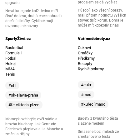
prodejem se dá vydělat
upgradu
Působí jako všední obrazy,
Nová kategorie kol? Jedna míří
mají přitom hodnotu vyšších
čistě do lesa, druhá chce nahradit
stovek tisíc korun. Doma je
dnešní silničky. Cyklisté mají
může mít kdokoliv z nás
rozporuplné názory
SportyŽivě.cz
Vařímedobroty.cz
Basketbal
Cukroví
Formule 1
Omáčky
Fotbal
Předkrmy
Hokej
Recepty
MMA
Rychlé pokrmy
Tenis
#cukr
#nhl
#med
#sk-slavia-praha
#kuřecí maso
#fc-viktoria-plzen
Bagety z kynutého těsta
Motocyklové brýle, ovčí sádlo a
slazené medem
hrozba hluchoty. Jak Gertrude
Ederleová přeplavala La Manche a
Smažené boží milosti ze
změnila dějiny
smetanového těsta