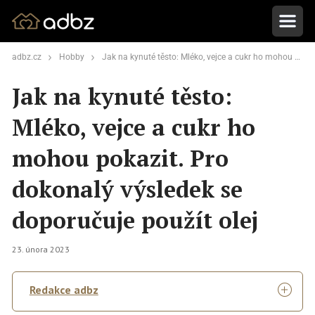
adbz.cz
Hobby
Jak na kynuté těsto: Mléko, vejce a cukr ho mohou pokazit. Pro dokonalý výsledek se doporučuje použít olej
Jak na kynuté těsto:
Mléko, vejce a cukr ho
mohou pokazit. Pro
dokonalý výsledek se
doporučuje použít olej
23. února 2023
Redakce adbz