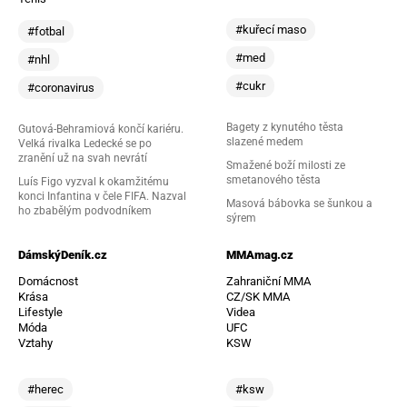
#kuřecí maso
#fotbal
#med
#nhl
#cukr
#coronavirus
Bagety z kynutého těsta
Gutová-Behramiová končí kariéru.
slazené medem
Velká rivalka Ledecké se po
zranění už na svah nevrátí
Smažené boží milosti ze
smetanového těsta
Luís Figo vyzval k okamžitému
konci Infantina v čele FIFA. Nazval
Masová bábovka se šunkou a
ho zbabělým podvodníkem
sýrem
DámskýDeník.cz
MMAmag.cz
Domácnost
Zahraniční MMA
Krása
CZ/SK MMA
Lifestyle
Videa
Móda
UFC
Vztahy
KSW
#herec
#ksw