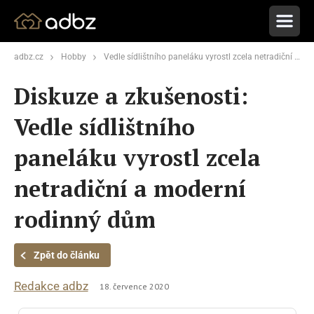
adbz.cz
Hobby
Vedle sídlištního paneláku vyrostl zcela netradiční a moderní rodinný dům
Diskuze a zkušenosti:
Vedle sídlištního
paneláku vyrostl zcela
netradiční a moderní
rodinný dům
Zpět do článku
Redakce adbz
18. července 2020