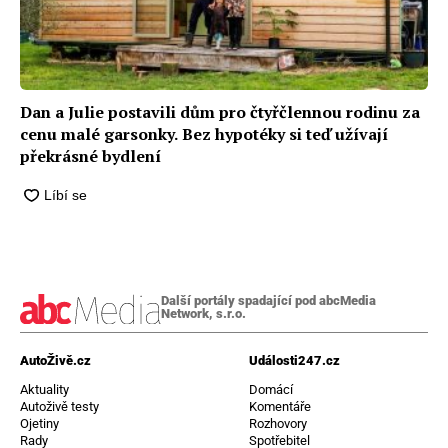
Dan a Julie postavili dům pro čtyřčlennou rodinu za
cenu malé garsonky. Bez hypotéky si teď užívají
překrásné bydlení
Další portály spadající pod abcMedia
Network, s.r.o.
AutoŽivě.cz
Události247.cz
Aktuality
Domácí
Autoživě testy
Komentáře
Ojetiny
Rozhovory
Rady
Spotřebitel