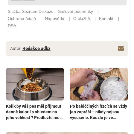
Redakce adbz
Autor:
Kolik by váš pes měl přijmout
Po babiččiných řízcích se vždy
denně kalorií s ohledem na
jen zapráší – nikdy nejsou
jeho velikost ? Prodlužte mu
vysušené. Kouzlo je ve
život až o 5 let tím, že ho
správném použití oleje při
nebudete přejídat
trojobalu