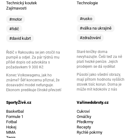
Technický koutek
Technologie
Zajímavosti
#rusko
#motor
#válka na ukrajině
#řidič
#zdražování
#david kubrt
Staré knížky doma
Řidič v Rakousku se jen otočil na
nevyhazujte. Češi teď za ně
pumpě a odjel. Za pár týdnů mu
platí hezké peníze. Jejich
přišel dopis od advokáta s
prodejem se dá vydělat
požadavkem 9 300 Kč
Působí jako všední obrazy,
Konec Volkswagenu, jak ho
mají přitom hodnotu vyšších
známe? Šéf koncernu přiznal, že
stovek tisíc korun. Doma je
dosavadní model nefunguje.
může mít kdokoliv z nás
Ekonom predikuje čínské převzetí
SportyŽivě.cz
Vařímedobroty.cz
Basketbal
Cukroví
Formule 1
Omáčky
Fotbal
Předkrmy
Hokej
Recepty
MMA
Rychlé pokrmy
Tenis