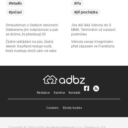
#letadlo
#rfa
#počasí
#jiří procházka
Ombudsman o českých seniorech:
Jíra dál láká Vémolu do G
Odebereme jim svéprávnost a pak
MMA. Terminátor už nastavil
se divíme, že přestávají žít
podmínku
Žádné vykládání na pás, žádný
Vémola varuje Vosgröneho
skener. Kaufland testuje vozík,
před zápasem ve Frankfurtu
který markuje zboží sám od sebe
Redakce
Kariéra
Kontakt
Cookies
Etický kodex
Copyright © 2016-2026 abcMedia Network s.r.o. - Theme v1.0.5