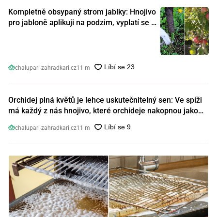
Kompletně obsypaný strom jablky: Hnojivo
pro jabloně aplikuji na podzim, vyplatí se s
ním nešetřit
chalupari-zahradkari.cz
11 m
Orchidej plná květů je lehce uskutečnitelný sen: Ve spíži
má každý z nás hnojivo, které orchideje nakopnou jako
nic předtím
chalupari-zahradkari.cz
11 m