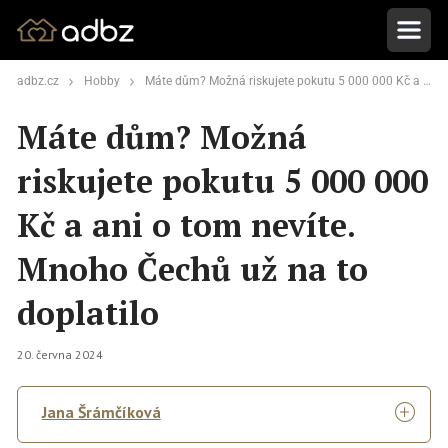
adbz.cz
Hobby
Máte dům? Možná riskujete pokutu 5 000 000 Kč a ani o tom nevíte. Mnoho Čechů už na to doplatilo
Máte dům? Možná
riskujete pokutu 5 000 000
Kč a ani o tom nevíte.
Mnoho Čechů už na to
doplatilo
20. června 2024
Jana Šrámčíková