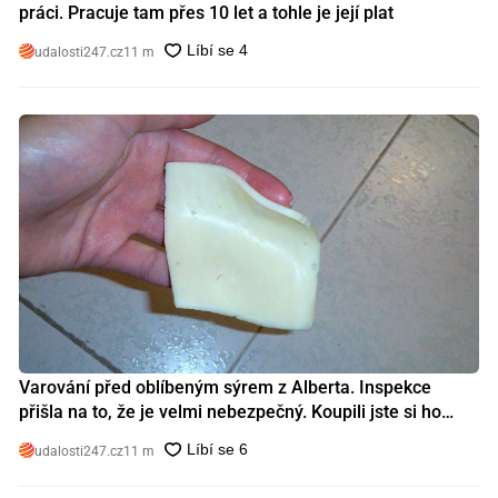
práci. Pracuje tam přes 10 let a tohle je její plat
udalosti247.cz
11 m
Varování před oblíbeným sýrem z Alberta. Inspekce
přišla na to, že je velmi nebezpečný. Koupili jste si ho
také?
udalosti247.cz
11 m