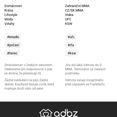
Domácnost
Zahraniční MMA
Krása
CZ/SK MMA
Lifestyle
Videa
Móda
UFC
Vztahy
KSW
#letadlo
#ufc
#počasí
#rfa
#herec
#ksw
Ombudsman o českých seniorech:
Jíra dál láká Vémolu do G
Odebereme jim svéprávnost a pak
MMA. Terminátor už nastavil
se divíme, že přestávají žít
podmínku
Žádné vykládání na pás, žádný
Vémola varuje Vosgröneho
skener. Kaufland testuje vozík, který
před zápasem ve Frankfurtu
markuje zboží sám od sebe