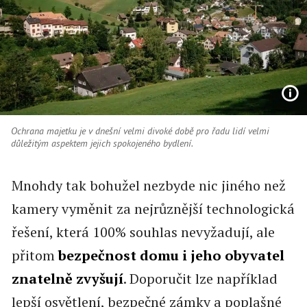
Ochrana majetku je v dnešní velmi divoké době pro řadu lidí velmi
důležitým aspektem jejich spokojeného bydlení.
Mnohdy tak bohužel nezbyde nic jiného než
kamery vyměnit za nejrůznější technologická
řešení, která 100% souhlas nevyžadují, ale
přitom
bezpečnost domu i jeho obyvatel
znatelně zvyšují
. Doporučit lze například
lepší osvětlení, bezpečné zámky a poplašné