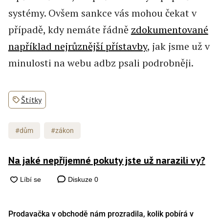
systémy. Ovšem sankce vás mohou čekat v
případě, kdy nemáte řádně
zdokumentované
například nejrůznější přístavby
, jak jsme už v
minulosti na webu adbz psali podrobněji.
Štítky
#dům
#zákon
Na jaké nepříjemné pokuty jste už narazili vy?
Diskuze
0
Prodavačka v obchodě nám prozradila, kolik pobírá v