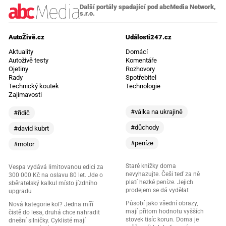
Další portály spadající pod abcMedia Network,
s.r.o.
AutoŽivě.cz
Události247.cz
Aktuality
Domácí
Autoživě testy
Komentáře
Ojetiny
Rozhovory
Rady
Spotřebitel
Technický koutek
Technologie
Zajímavosti
#válka na ukrajině
#řidič
#důchody
#david kubrt
#peníze
#motor
Staré knížky doma
Vespa vydává limitovanou edici za
nevyhazujte. Češi teď za ně
300 000 Kč na oslavu 80 let. Jde o
platí hezké peníze. Jejich
sběratelský kalkul místo jízdního
prodejem se dá vydělat
upgradu
Působí jako všední obrazy,
Nová kategorie kol? Jedna míří
mají přitom hodnotu vyšších
čistě do lesa, druhá chce nahradit
stovek tisíc korun. Doma je
dnešní silničky. Cyklisté mají