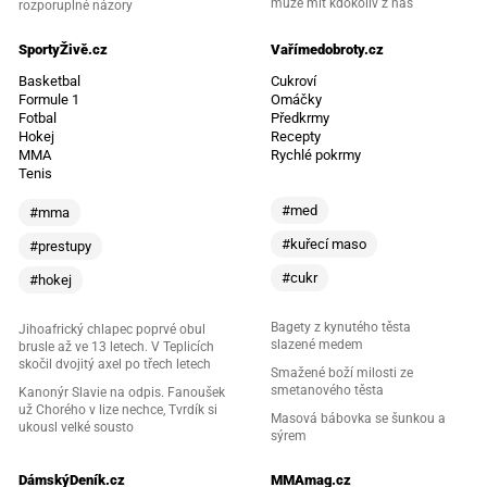
může mít kdokoliv z nás
rozporuplné názory
SportyŽivě.cz
Vařímedobroty.cz
Basketbal
Cukroví
Formule 1
Omáčky
Fotbal
Předkrmy
Hokej
Recepty
MMA
Rychlé pokrmy
Tenis
#med
#mma
#kuřecí maso
#prestupy
#cukr
#hokej
Bagety z kynutého těsta
Jihoafrický chlapec poprvé obul
slazené medem
brusle až ve 13 letech. V Teplicích
skočil dvojitý axel po třech letech
Smažené boží milosti ze
smetanového těsta
Kanonýr Slavie na odpis. Fanoušek
už Chorého v lize nechce, Tvrdík si
Masová bábovka se šunkou a
ukousl velké sousto
sýrem
DámskýDeník.cz
MMAmag.cz