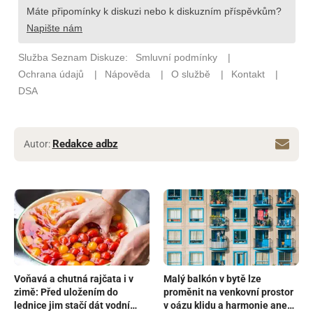
Redakce adbz
Autor:
Voňavá a chutná rajčata i v
Malý balkón v bytě lze
zimě: Před uložením do
proměnit na venkovní prostor
lednice jim stačí dát vodní
v oázu klidu a harmonie aneb