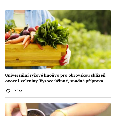
lázeň a budou chutnat stejně
jak vytěžit co nejvíce i z pár
jako v létě
metrů čtverečních
Univerzální rýžové hnojivo pro obrovskou sklizeň
ovoce i zeleniny. Vysoce účinné, snadná příprava