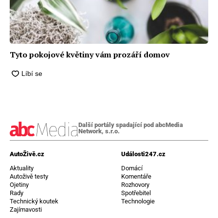
Tyto pokojové květiny vám prozáří domov
Další portály spadající pod abcMedia
Network, s.r.o.
AutoŽivě.cz
Události247.cz
Aktuality
Domácí
Autoživě testy
Komentáře
Ojetiny
Rozhovory
Rady
Spotřebitel
Technický koutek
Technologie
Zajímavosti