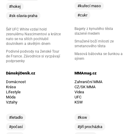
#kuřecí maso
#hokej
#cukr
#sk-slavia-praha
Bagety z kynutého těsta
Šéf UFC White vzdal hold
slazené medem
zesnulému Nascimentovi a krátce
nato se na sítích pochlubil
Smažené boží milosti ze
doutníkem a skvělým dnem
smetanového těsta
Podivné podvody na ženské Tour
Masová bábovka se šunkou a
de France. Závodnice si vycpávají
sýrem
podprsenky
DámskýDeník.cz
MMAmag.cz
Domácnost
Zahraniční MMA
Krása
CZ/SK MMA
Lifestyle
Videa
Móda
UFC
Vztahy
KSW
#letadlo
#ksw
#počasí
#jiří procházka