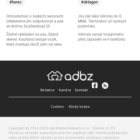
#herec
#oktagon
Ombudsman o českých seniorech:
Jíra dál láká Vémolu do G
Odebereme jim svéprávnost a pak
MMA. Terminátor už nastavil
se divíme, že přestávají žít
podmínku
Žádné vykládání na pás, žádný
Vémola varuje Vosgröneho
skener. Kaufland testuje vozík,
před zápasem ve Frankfurtu
který markuje zboží sám od sebe
Redakce
Kariéra
Kontakt
Cookies
Etický kodex
Copyright © 2016-2026 abcMedia Network s.r.o. - Theme v1.0.5
Obsah je chráněn autorským právem. Jakékoli užití včetně publikování
nebo jiného šíření obsahu je bez písemného souhlasu zakázano.