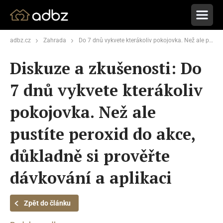
adbz.cz
Zahrada
Do 7 dnů vykvete kterákoliv pokojovka. Než ale pustíte peroxid do akce, důkladně si prověřte dávkování a aplikaci
Diskuze a zkušenosti: Do
7 dnů vykvete kterákoliv
pokojovka. Než ale
pustíte peroxid do akce,
důkladně si prověřte
dávkování a aplikaci
Zpět do článku