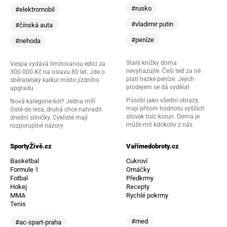
#rusko
#elektromobil
#vladimir putin
#čínská auta
#peníze
#nehoda
Staré knížky doma
Vespa vydává limitovanou edici za
nevyhazujte. Češi teď za ně
300 000 Kč na oslavu 80 let. Jde o
platí hezké peníze. Jejich
sběratelský kalkul místo jízdního
prodejem se dá vydělat
upgradu
Působí jako všední obrazy,
Nová kategorie kol? Jedna míří
mají přitom hodnotu vyšších
čistě do lesa, druhá chce nahradit
stovek tisíc korun. Doma je
dnešní silničky. Cyklisté mají
může mít kdokoliv z nás
rozporuplné názory
SportyŽivě.cz
Vařímedobroty.cz
Basketbal
Cukroví
Formule 1
Omáčky
Fotbal
Předkrmy
Hokej
Recepty
MMA
Rychlé pokrmy
Tenis
#med
#ac-spart-praha