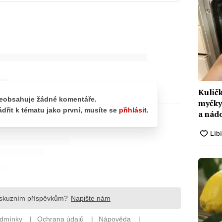
Kuličk
myčky.
a nád