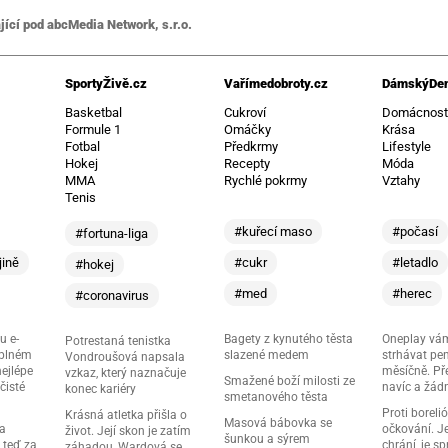
jící pod abcMedia Network, s.r.o.
SportyŽivě.cz
Vařímedobroty.cz
DámskýDen
Basketbal
Cukroví
Domácnos
Formule 1
Omáčky
Krása
Fotbal
Předkrmy
Lifestyle
Hokej
Recepty
Móda
MMA
Rychlé pokrmy
Vztahy
Tenis
#kuřecí maso
#počasí
#fortuna-liga
jině
#cukr
#letadlo
#hokej
#med
#herec
#coronavirus
u e-
Bagety z kynutého těsta
Oneplay vá
Potrestaná tenistka
 plném
slazené medem
strhávat pe
Vondroušová napsala
nejlépe
měsíčně. Př
vzkaz, který naznačuje
Smažené boží milosti ze
čisté
navíc a žád
konec kariéry
smetanového těsta
Proti boreli
Krásná atletka přišla o
Masová bábovka se
ma
očkování. Je
život. Její skon je zatím
šunkou a sýrem
 teď za
chrání, je s
záhadou, Wardová se