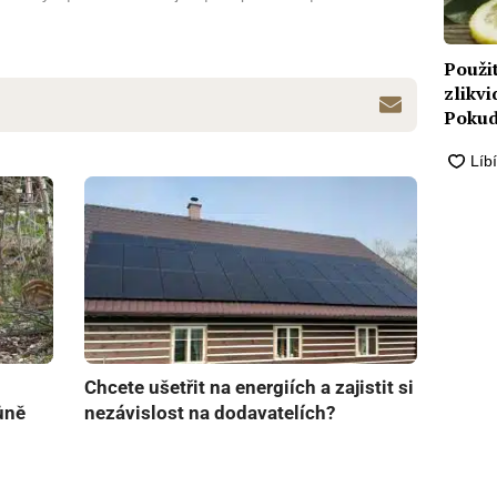
Použit
zlikv
Pokud
pohlc
Chcete ušetřit na energiích a zajistit si
ůně
nezávislost na dodavatelích?