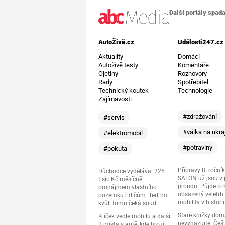
Další portály spada
AutoŽivě.cz
Události247.cz
Aktuality
Domácí
Autoživě testy
Komentáře
Ojetiny
Rozhovory
Rady
Spotřebitel
Technický koutek
Technologie
Zajímavosti
#zdražování
#servis
#válka na ukra
#elektromobil
#potraviny
#pokuta
Přípravy 8. ročník
Důchodce vydělával 225
SALON už jsou v
tisíc Kč měsíčně
proudu. Půjde o 
pronájmem vlastního
obsazený veletrh 
pozemku řidičům. Teď ho
mobility v historii
kvůli tomu čeká soud
Staré knížky do
Klíček vedle mobilu a další
nevyhazujte. Češi
2 místa v autě, kde hrozí