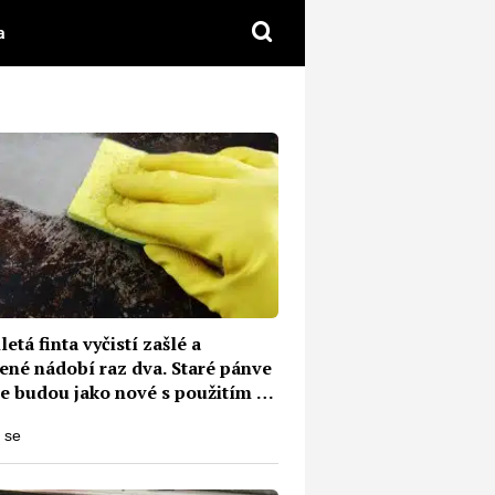
a
Diskuze
letá finta vyčistí zašlé a
ené nádobí raz dva. Staré pánve
ce budou jako nové s použitím 3
diencí