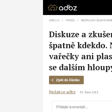
adbz.cz
Hobby
Myčku plní špatně kdekdo. Nesmí do ní dřevěné vař
Diskuze a zkuše
špatně kdekdo. 
vařečky ani pla
se dalším hlou
Zpět do článku
Redakce adbz
31. října 2021