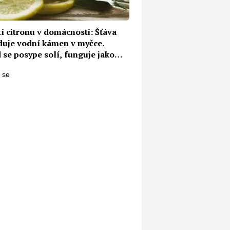
í citronu v domácnosti: Šťáva
iduje vodní kámen v myčce.
 se posype solí, funguje jako
ovač pachů