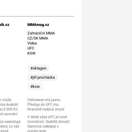
ík.cz
MMAmag.cz
t
Zahraniční MMA
CZ/SK MMA
Videa
UFC
KSW
#oktagon
#jiří procházka
#ksw
m může
Verhoeven má jasno.
níze dvakrát
Přestup do UFC mu
es 6 000 Kč
finančně nedává smysl
né varování
V lehké váze UFC je nové
óze neexistuje
monstrum. Salkilld donutil
diné, co vás
Gamrota odklepat v
právné
prvním kole