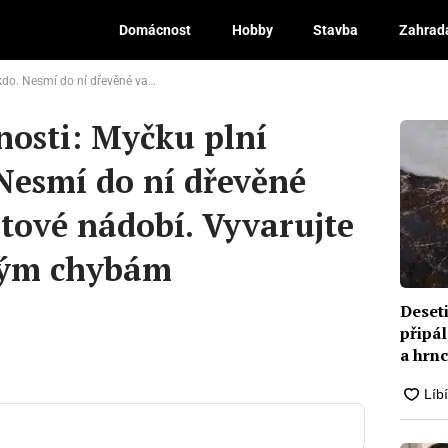
Domácnost
Hobby
Stavba
Zahrad
ečky ani plastové nádobí. Vyvarujte se dalším hloupým chybám
nosti: Myčku plní
Nesmí do ní dřevěné
stové nádobí. Vyvarujte
pým chybám
Deseti
připál
a hrn
ingre