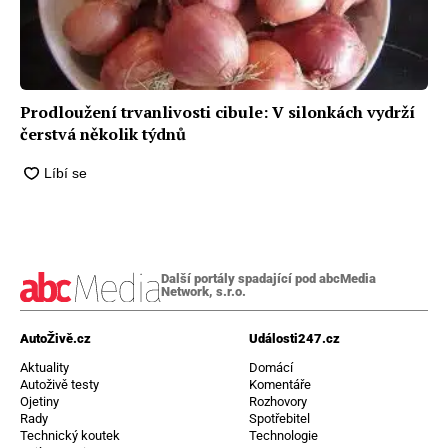
Prodloužení trvanlivosti cibule: V silonkách vydrží
čerstvá několik týdnů
Další portály spadající pod abcMedia
Network, s.r.o.
AutoŽivě.cz
Události247.cz
Aktuality
Domácí
Autoživě testy
Komentáře
Ojetiny
Rozhovory
Rady
Spotřebitel
Technický koutek
Technologie