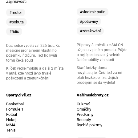
Zajímavosti
#vladimir putin
#motor
#potraviny
#pokuta
#zdražování
#řidič
Přípravy 8. ročníku e-SALON
Důchodce vydělával 225 tisíc Kč
už jsou v plném proudu. Půjde
měsíčně pronájmem vlastního
o nejlépe obsazený veletrh
pozemku řidičům. Teď ho kvůli
čisté mobility v historii
tomu čeká soud
Staré knížky doma
Klíček vedle mobilu a další 2 místa
nevyhazujte. Češi teď za ně
v autě, kde hrozí jeho trvalé
platí hezké peníze. Jejich
poškození a znefunkčnění
prodejem se dá vydělat
SportyŽivě.cz
Vařímedobroty.cz
Basketbal
Cukroví
Formule 1
Omáčky
Fotbal
Předkrmy
Hokej
Recepty
MMA
Rychlé pokrmy
Tenis