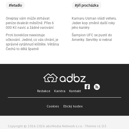
#letadlo
#jiří procházka
Oneplay vám může strhávat
Kamaru Usman vládl velteru.
peníze dvakrát měsíčně. Přes 6
Jeden kop změnil další roky
000 Kč navíc a žádné varování
jeho kariéry
Proti borelióze neexistuje
Šampion UFC se pustil do
očkování. Jediné, co vás chrání, je
Ameriky. Servítky si nebral
správné vytáhnutí klíštěte. Většina
Čechů to dělá špatně
Redakce
Kariéra
Kontakt
Cookies
Etický kodex
Copyright © 2016-2026 abcMedia Network s.r.o. - Theme v1.0.5