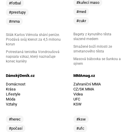
#kuřecí maso
#fotbal
#med
#prestupy
#cukr
#mma
Bagety z kynutého těsta
Silák Karlos Vémola shání peníze.
slazené medem
Prodává svůj klenot za 4,5 milionu
korun
Smažené boží milosti ze
smetanového těsta
Potrestaná tenistka Vondroušová
napsala vzkaz, který naznačuje
Masová bábovka se šunkou a
konec kariéry
sýrem
DámskýDeník.cz
MMAmag.cz
Domácnost
Zahraniční MMA
Krása
CZ/SK MMA
Lifestyle
Videa
Móda
UFC
Vztahy
KSW
#herec
#ksw
#počasí
#ufc