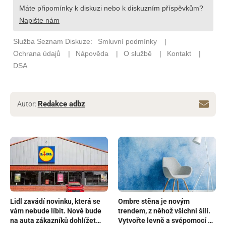
Redakce adbz
Autor:
Lidl zavádí novinku, která se
Ombre stěna je novým
vám nebude líbit. Nově bude
trendem, z něhož všichni šílí.
na auta zákazníků dohlížet
Vytvořte levně a svépomocí z