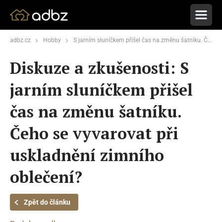
adbz.cz
Hobby
S jarním sluníčkem přišel čas na změnu šatníku. Čeho se vyvarovat při uskladnění zimního oblečení?
Diskuze a zkušenosti: S
jarním sluníčkem přišel
čas na změnu šatníku.
Čeho se vyvarovat při
uskladnění zimního
oblečení?
Zpět do článku