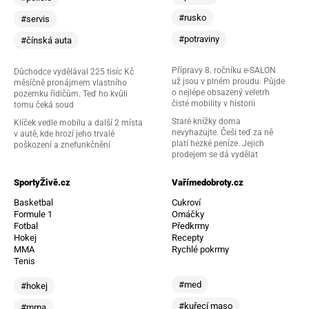
#rusko
#servis
#potraviny
#čínská auta
Přípravy 8. ročníku e-SALON
Důchodce vydělával 225 tisíc Kč
už jsou v plném proudu. Půjde
měsíčně pronájmem vlastního
o nejlépe obsazený veletrh
pozemku řidičům. Teď ho kvůli
čisté mobility v historii
tomu čeká soud
Staré knížky doma
Klíček vedle mobilu a další 2 místa
nevyhazujte. Češi teď za ně
v autě, kde hrozí jeho trvalé
platí hezké peníze. Jejich
poškození a znefunkčnění
prodejem se dá vydělat
SportyŽivě.cz
Vařímedobroty.cz
Basketbal
Cukroví
Formule 1
Omáčky
Fotbal
Předkrmy
Hokej
Recepty
MMA
Rychlé pokrmy
Tenis
#med
#hokej
#kuřecí maso
#mma