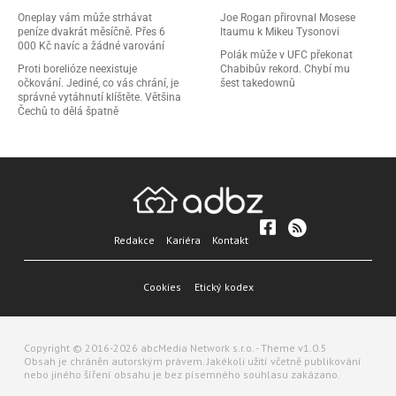
Oneplay vám může strhávat
Joe Rogan přirovnal Mosese
peníze dvakrát měsíčně. Přes 6
Itaumu k Mikeu Tysonovi
000 Kč navíc a žádné varování
Polák může v UFC překonat
Proti borelióze neexistuje
Chabibův rekord. Chybí mu
očkování. Jediné, co vás chrání, je
šest takedownů
správné vytáhnutí klíštěte. Většina
Čechů to dělá špatně
Redakce
Kariéra
Kontakt
Cookies
Etický kodex
Copyright © 2016-2026 abcMedia Network s.r.o. - Theme v1.0.5
Obsah je chráněn autorským právem. Jakékoli užití včetně publikování
nebo jiného šíření obsahu je bez písemného souhlasu zakázano.