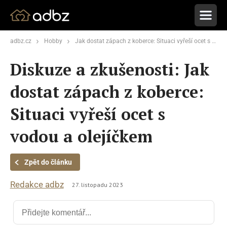
adbz.cz
Hobby
Jak dostat zápach z koberce: Situaci vyřeší ocet s vodou a olejíčkem
Diskuze a zkušenosti: Jak
dostat zápach z koberce:
Situaci vyřeší ocet s
vodou a olejíčkem
Zpět do článku
Redakce adbz
27. listopadu 2023