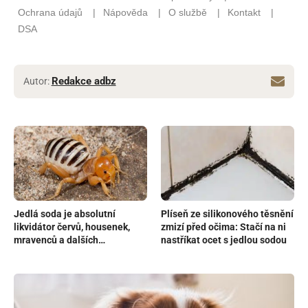
Redakce adbz
Autor:
Jedlá soda je absolutní
Plíseň ze silikonového těsnění
likvidátor červů, housenek,
zmizí před očima: Stačí na ni
mravenců a dalších
nastříkat ocet s jedlou sodou
zahradních škůdců. Stačí
správně použít namíchaný
roztok