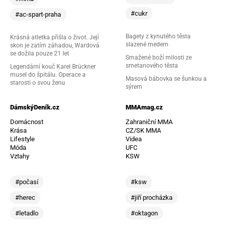
#cukr
#ac-spart-praha
Bagety z kynutého těsta
Krásná atletka přišla o život. Její
slazené medem
skon je zatím záhadou, Wardová
se dožila pouze 21 let
Smažené boží milosti ze
smetanového těsta
Legendární kouč Karel Brückner
musel do špitálu. Operace a
Masová bábovka se šunkou a
starosti o svou ženu
sýrem
DámskýDeník.cz
MMAmag.cz
Domácnost
Zahraniční MMA
Krása
CZ/SK MMA
Lifestyle
Videa
Móda
UFC
Vztahy
KSW
#počasí
#ksw
#herec
#jiří procházka
#letadlo
#oktagon