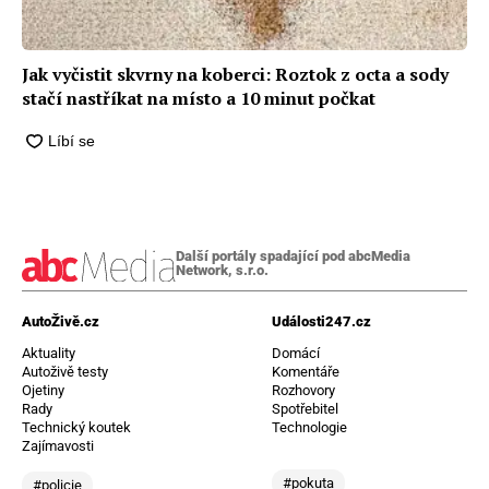
Jak vyčistit skvrny na koberci: Roztok z octa a sody
stačí nastříkat na místo a 10 minut počkat
Další portály spadající pod abcMedia
Network, s.r.o.
AutoŽivě.cz
Události247.cz
Aktuality
Domácí
Autoživě testy
Komentáře
Ojetiny
Rozhovory
Rady
Spotřebitel
Technický koutek
Technologie
Zajímavosti
#pokuta
#policie