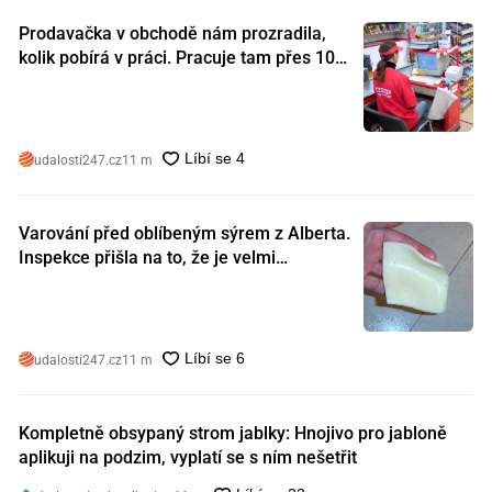
Prodavačka v obchodě nám prozradila,
kolik pobírá v práci. Pracuje tam přes 10
let a tohle je její plat
udalosti247.cz
11 m
Varování před oblíbeným sýrem z Alberta.
Inspekce přišla na to, že je velmi
nebezpečný. Koupili jste si ho také?
udalosti247.cz
11 m
Kompletně obsypaný strom jablky: Hnojivo pro jabloně
aplikuji na podzim, vyplatí se s ním nešetřit