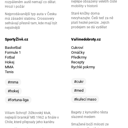
nejlépe obsazený veletrh čisté
rozpáleném autě nemají co dělat.
mobility v historii
Hrozí i požár
Staré knížky doma
Nejprodávanější typ auta v Česku
nevyhazujte. Češi teď za ně
má zásadní slabinu. Crossovery
platí hezké peníze. Jejich
selhávají přesně tam, kde mají být
prodejem se dá vydělat
nejsilnější
SportyŽivě.cz
Vařímedobroty.cz
Basketbal
Cukroví
Formule 1
Omáčky
Fotbal
Předkrmy
Hokej
Recepty
MMA
Rychlé pokrmy
Tenis
#cukr
#mma
#med
#hokej
#kuřecí maso
#fortuna-liga
Bagety z kynutého těsta
Viliam Schrojf: žižkovský kluk,
slazené medem
nejlepší brankář MS 1962 a finále v
Chile, které přepsaly jeho kariéru
Smažené boží milosti ze