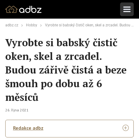
adbz.cz
Hobby
Vyrobte si babský čistič oken, skel a zrcadel. Budou zářivě čistá a beze šmouh po dobu až 6 měsíců
Vyrobte si babský čistič
oken, skel a zrcadel.
Budou zářivě čistá a beze
šmouh po dobu až 6
měsíců
26. října 2021
Redakce adbz