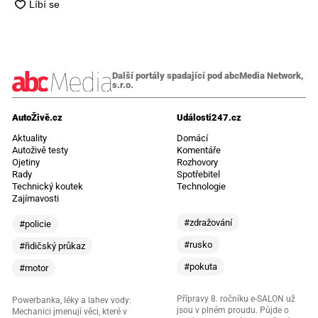
Další portály spadající pod abcMedia Network,
s.r.o.
AutoŽivě.cz
Události247.cz
Aktuality
Domácí
Autoživě testy
Komentáře
Ojetiny
Rozhovory
Rady
Spotřebitel
Technický koutek
Technologie
Zajímavosti
#zdražování
#policie
#rusko
#řidičský průkaz
#pokuta
#motor
Přípravy 8. ročníku e-SALON už
Powerbanka, léky a lahev vody:
jsou v plném proudu. Půjde o
Mechanici jmenují věci, které v