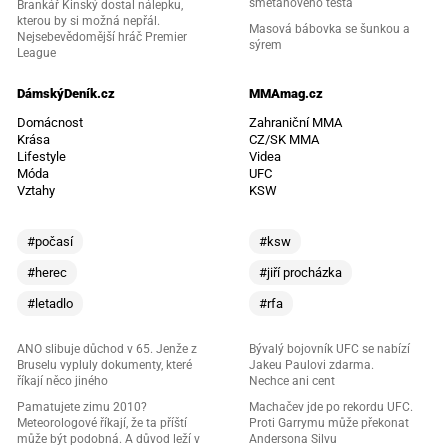
smetanového těsta
Brankář Kinský dostal nálepku,
kterou by si možná nepřál.
Masová bábovka se šunkou a
Nejsebevědomější hráč Premier
sýrem
League
DámskýDeník.cz
MMAmag.cz
Domácnost
Zahraniční MMA
Krása
CZ/SK MMA
Lifestyle
Videa
Móda
UFC
Vztahy
KSW
#počasí
#ksw
#herec
#jiří procházka
#letadlo
#rfa
ANO slibuje důchod v 65. Jenže z
Bývalý bojovník UFC se nabízí
Bruselu vypluly dokumenty, které
Jakeu Paulovi zdarma.
říkají něco jiného
Nechce ani cent
Pamatujete zimu 2010?
Machačev jde po rekordu UFC.
Meteorologové říkají, že ta příští
Proti Garrymu může překonat
může být podobná. A důvod leží v
Andersona Silvu