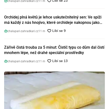
chalupari-zahradkari.cz
11 m
Orchidej plná květů je lehce uskutečnitelný sen: Ve spíži
má každý z nás hnojivo, které orchideje nakopnou jako
nic předtím
chalupari-zahradkari.cz
11 m
Zářivě čistá trouba za 5 minut: Čistič typu co dům dal čistí
mnohem lépe, než drahé speciální prostředky
chalupari-zahradkari.cz
11 m