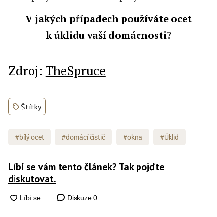
V jakých případech používáte ocet
k úklidu vaší domácnosti?
Zdroj:
TheSpruce
Štítky
#bílý ocet
#domácí čistič
#okna
#Úklid
Líbí se vám tento článek? Tak pojďte
diskutovat.
Diskuze
0