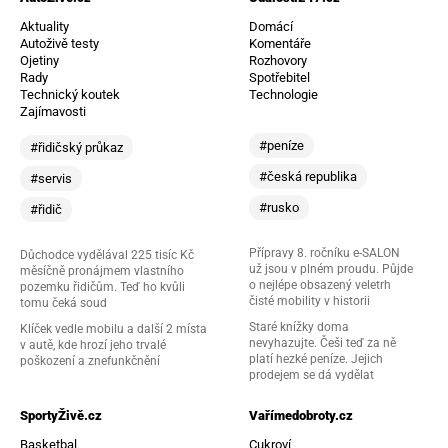
Aktuality
Domácí
Autoživě testy
Komentáře
Ojetiny
Rozhovory
Rady
Spotřebitel
Technický koutek
Technologie
Zajímavosti
#peníze
#řidičský průkaz
#česká republika
#servis
#rusko
#řidič
Přípravy 8. ročníku e-SALON
Důchodce vydělával 225 tisíc Kč
už jsou v plném proudu. Půjde
měsíčně pronájmem vlastního
o nejlépe obsazený veletrh
pozemku řidičům. Teď ho kvůli
čisté mobility v historii
tomu čeká soud
Staré knížky doma
Klíček vedle mobilu a další 2 místa
nevyhazujte. Češi teď za ně
v autě, kde hrozí jeho trvalé
platí hezké peníze. Jejich
poškození a znefunkčnění
prodejem se dá vydělat
SportyŽivě.cz
Vařímedobroty.cz
Basketbal
Cukroví