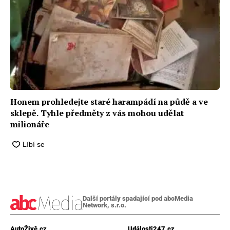
Honem prohledejte staré harampádí na půdě a ve
sklepě. Tyhle předměty z vás mohou udělat
milionáře
Další portály spadající pod abcMedia
Network, s.r.o.
AutoŽivě.cz
Události247.cz