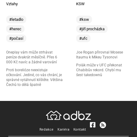
Vztahy
KSW
#letadlo
#ksw
#herec
#jiří procházka
#počasí
#ufc
Oneplay vám může strhávat
Joe Rogan přirovnal Mosese
peníze dvakrát měsíčně. Přes 6
Itaumu k Mikeu Tysonovi
000 Kč navíc a žádné varování
Polák může v UFC překonat
Proti borelióze neexistuje
Chabibův rekord. Chybí mu
očkování. Jediné, co vás chrání, je
šest takedownů
správné vytáhnutí klíštěte. Většina
Čechů to dělá špatně
Redakce
Kariéra
Kontakt