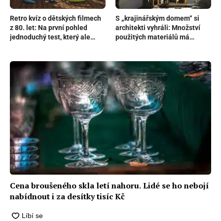
Retro kvíz o dětských filmech
S „krajinářským domem“ si
z 80. let: Na první pohled
architekti vyhráli: Množství
jednoduchý test, který ale
použitých materiálů má
nachytá skoro každého
napodobovat rozmanitost
přírody
Cena broušeného skla letí nahoru. Lidé se ho nebojí
nabídnout i za desítky tisíc Kč