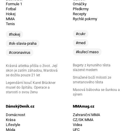
Formule 1
Omáčky
Fotbal
Předkrmy
Hokej
Recepty
MMA
Rychlé pokrmy
Tenis
#cukr
#hokej
#med
#sk-slavia-praha
#kuřecí maso
#coronavirus
Bagety z kynutého těsta
Krásná atletka přišla o život. Její
slazené medem
skon je zatím záhadou, Wardová
se dožila pouze 21 let
Smažené boží milosti ze
smetanového těsta
Legendární kouč Karel Brückner
musel do špitálu. Operace a
Masová bábovka se šunkou a
starosti o svou ženu
sýrem
DámskýDeník.cz
MMAmag.cz
Domácnost
Zahraniční MMA
Krása
CZ/SK MMA
Lifestyle
Videa
Móda
UFC