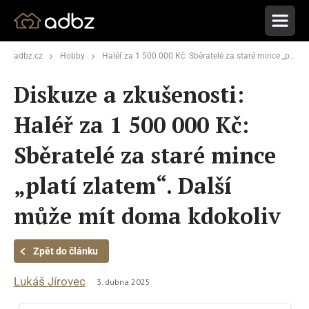
adbz.cz
Hobby
Haléř za 1 500 000 Kč: Sběratelé za staré mince „platí zlatem“. Další může mít doma kdokoliv
Diskuze a zkušenosti:
Haléř za 1 500 000 Kč:
Sběratelé za staré mince
„platí zlatem“. Další
může mít doma kdokoliv
Zpět do článku
Lukáš Jírovec
3. dubna 2025