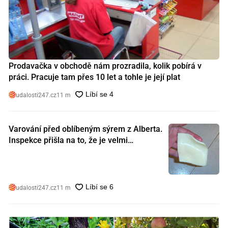
Prodavačka v obchodě nám prozradila, kolik pobírá v
práci. Pracuje tam přes 10 let a tohle je její plat
udalosti247.cz
11 m
Varování před oblíbeným sýrem z Alberta.
Inspekce přišla na to, že je velmi
nebezpečný. Koupili jste si ho také?
udalosti247.cz
11 m