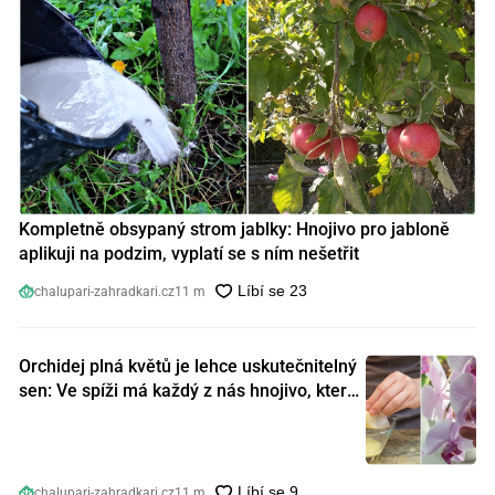
Kompletně obsypaný strom jablky: Hnojivo pro jabloně
aplikuji na podzim, vyplatí se s ním nešetřit
chalupari-zahradkari.cz
11 m
Orchidej plná květů je lehce uskutečnitelný
sen: Ve spíži má každý z nás hnojivo, které
orchideje nakopnou jako nic předtím
chalupari-zahradkari.cz
11 m