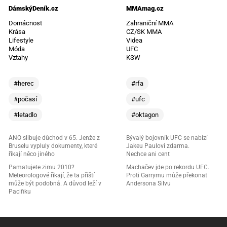
DámskýDeník.cz
MMAmag.cz
Domácnost
Zahraniční MMA
Krása
CZ/SK MMA
Lifestyle
Videa
Móda
UFC
Vztahy
KSW
#herec
#rfa
#počasí
#ufc
#letadlo
#oktagon
ANO slibuje důchod v 65. Jenže z
Bývalý bojovník UFC se nabízí
Bruselu vypluly dokumenty, které
Jakeu Paulovi zdarma.
říkají něco jiného
Nechce ani cent
Pamatujete zimu 2010?
Machačev jde po rekordu UFC.
Meteorologové říkají, že ta příští
Proti Garrymu může překonat
může být podobná. A důvod leží v
Andersona Silvu
Pacifiku