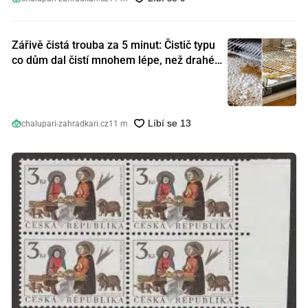
Zářivě čistá trouba za 5 minut: Čistič typu
co dům dal čistí mnohem lépe, než drahé
speciální prostředky
chalupari-zahradkari.cz
11 m