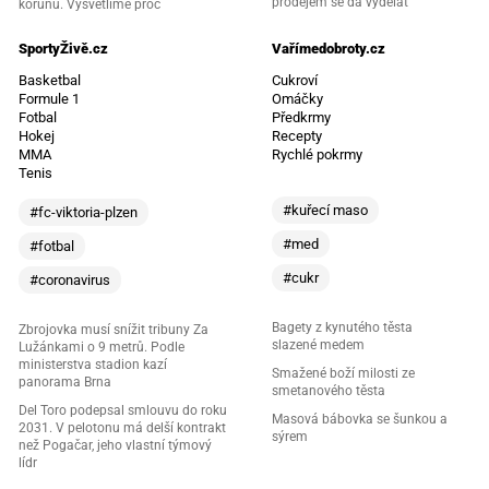
prodejem se dá vydělat
korunu. Vysvětlíme proč
SportyŽivě.cz
Vařímedobroty.cz
Basketbal
Cukroví
Formule 1
Omáčky
Fotbal
Předkrmy
Hokej
Recepty
MMA
Rychlé pokrmy
Tenis
#kuřecí maso
#fc-viktoria-plzen
#med
#fotbal
#cukr
#coronavirus
Bagety z kynutého těsta
Zbrojovka musí snížit tribuny Za
slazené medem
Lužánkami o 9 metrů. Podle
ministerstva stadion kazí
Smažené boží milosti ze
panorama Brna
smetanového těsta
Del Toro podepsal smlouvu do roku
Masová bábovka se šunkou a
2031. V pelotonu má delší kontrakt
sýrem
než Pogačar, jeho vlastní týmový
lídr