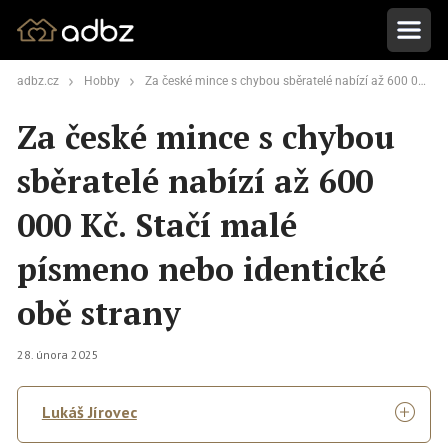
adbz.cz
Hobby
Za české mince s chybou sběratelé nabízí až 600 000 Kč. Stačí malé písmeno nebo identické obě strany
Za české mince s chybou
sběratelé nabízí až 600
000 Kč. Stačí malé
písmeno nebo identické
obě strany
28. února 2025
Lukáš Jírovec