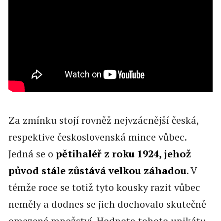
Za zmínku stojí rovněž nejvzácnější česká,
respektive československá mince vůbec.
Jedná se o
pětihaléř z roku 1924, jehož
původ
stále
zůstává velkou záhadou
. V
témže roce se totiž tyto kousky razit vůbec
neměly a dodnes se jich dochovalo skutečně
omezené množství. Hodnota tohoto unikátu