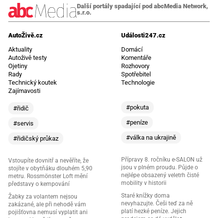
Další portály spadající pod abcMedia Network,
s.r.o.
AutoŽivě.cz
Události247.cz
Aktuality
Domácí
Autoživě testy
Komentáře
Ojetiny
Rozhovory
Rady
Spotřebitel
Technický koutek
Technologie
Zajímavosti
#pokuta
#řidič
#peníze
#servis
#válka na ukrajině
#řidičský průkaz
Přípravy 8. ročníku e-SALON už
Vstoupíte dovnitř a nevěříte, že
jsou v plném proudu. Půjde o
stojíte v obytňáku dlouhém 5,90
nejlépe obsazený veletrh čisté
metru. Rossmönster Loft mění
mobility v historii
představy o kempování
Staré knížky doma
Žabky za volantem nejsou
nevyhazujte. Češi teď za ně
zakázané, ale při nehodě vám
platí hezké peníze. Jejich
pojišťovna nemusí vyplatit ani