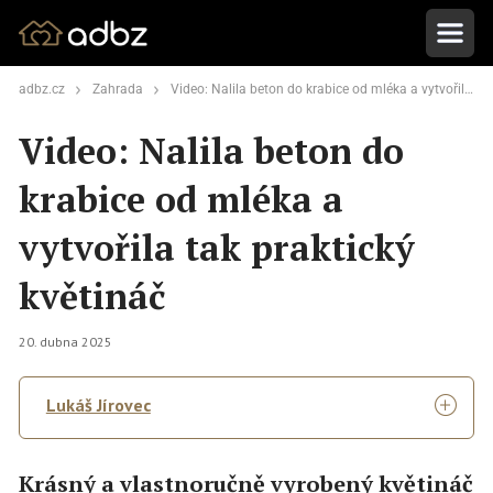
adbz.cz
Zahrada
Video: Nalila beton do krabice od mléka a vytvořila tak praktický květináč
Video: Nalila beton do
krabice od mléka a
vytvořila tak praktický
květináč
20. dubna 2025
Lukáš Jírovec
Krásný a vlastnoručně vyrobený květináč