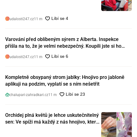
udalosti247.cz
11 m
Varování před oblíbeným sýrem z Alberta. Inspekce
přišla na to, že je velmi nebezpečný. Koupili jste si ho
také?
udalosti247.cz
11 m
Kompletně obsypaný strom jablky: Hnojivo pro jabloně
aplikuji na podzim, vyplatí se s ním nešetřit
chalupari-zahradkari.cz
11 m
Orchidej plná květů je lehce uskutečnitelný
sen: Ve spíži má každý z nás hnojivo, které
orchideje nakopnou jako nic předtím