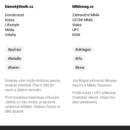
DámskýDeník.cz
MMAmag.cz
Domácnost
Zahraniční MMA
Krása
CZ/SK MMA
Lifestyle
Videa
Móda
UFC
Vztahy
KSW
#počasí
#oktagon
#letadlo
#rfa
#herec
#ksw
Oneplay vám může strhávat peníze
Joe Rogan přirovnal Mosese
dvakrát měsíčně. Přes 6 000 Kč
Itaumu k Mikeu Tysonovi
navíc a žádné varování
Polák může v UFC překonat
Proti borelióze neexistuje očkování.
Chabibův rekord. Chybí mu
Jediné, co vás chrání, je správné
šest takedownů
vytáhnutí klíštěte. Většina Čechů to
dělá špatně