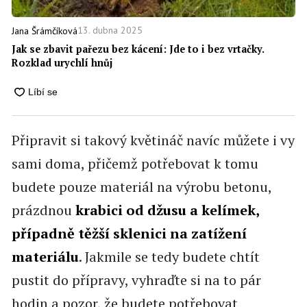
13. dubna 2025
Jana Šrámčíková
Jak se zbavit pařezu bez kácení: Jde to i bez vrtačky.
Rozklad urychlí hnůj
Připravit si takový květináč navíc můžete i vy
sami doma, přičemž potřebovat k tomu
budete pouze materiál na výrobu betonu,
prázdnou
krabici od džusu a kelímek,
případně těžší sklenici na zatížení
materiálu
. Jakmile se tedy budete chtít
pustit do přípravy, vyhraďte si na to pár
hodin a pozor, že budete potřebovat