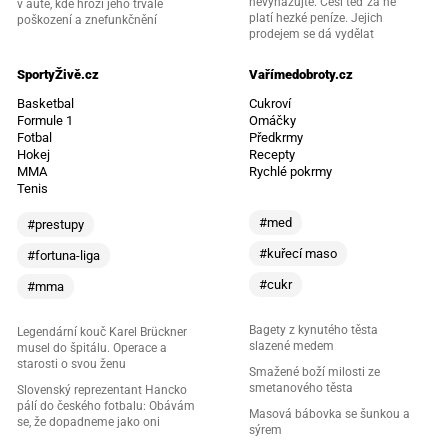
nevyhazujte. Češi teď za ně
v autě, kde hrozí jeho trvalé
platí hezké peníze. Jejich
poškození a znefunkčnění
prodejem se dá vydělat
SportyŽivě.cz
Vařímedobroty.cz
Basketbal
Cukroví
Formule 1
Omáčky
Fotbal
Předkrmy
Hokej
Recepty
MMA
Rychlé pokrmy
Tenis
#med
#prestupy
#kuřecí maso
#fortuna-liga
#cukr
#mma
Bagety z kynutého těsta
Legendární kouč Karel Brückner
slazené medem
musel do špitálu. Operace a
starosti o svou ženu
Smažené boží milosti ze
smetanového těsta
Slovenský reprezentant Hancko
pálí do českého fotbalu: Obávám
Masová bábovka se šunkou a
se, že dopadneme jako oni
sýrem