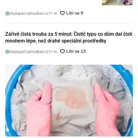
chalupari-zahradkari.cz
11 m
Zářivě čistá trouba za 5 minut: Čistič typu co dům dal čistí
mnohem lépe, než drahé speciální prostředky
chalupari-zahradkari.cz
11 m