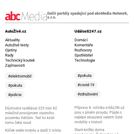
Další portály spadající pod abcMedia Network,
s.r.o.
AutoŽivě.cz
Události247.cz
Aktuality
Domácí
Autoživě testy
Komentáře
Ojetiny
Rozhovory
Rady
Spotřebitel
Technický koutek
Technologie
Zajímavosti
#pokuta
#elektromobil
#covid-19
#pokuta
#zdražování
#policie
Přípravy 8. ročníku e-SALON už
Důchodce vydělával 225 tisíc Kč
jsou v plném proudu. Půjde o
měsíčně pronájmem vlastního
nejlépe obsazený veletrh čisté
pozemku řidičům. Teď ho kvůli
mobility v historii
tomu čeká soud
Staré knížky doma
Klíček vedle mobilu a další 2 místa