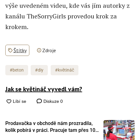
výše uvedeném videu, kde vás jím autorky z
kanálu TheSorryGirls provedou krok za
krokem.
Štítky
Zdroje
#beton
#diy
#květináč
Jak se květináč vyvedl vám?
Diskuze
0
Prodavačka v obchodě nám prozradila,
kolik pobírá v práci. Pracuje tam přes 10
let a tohle je její plat