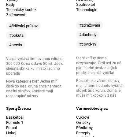
Rady
Spotřebitel
Technický koutek
Technologie
Zajímavosti
#zdražování
#řidičský průkaz
#důchody
#pokuta
#covid-19
#servis
Staré knížky doma
Vespa vydává limitovanou edici za
nevyhazujte. Češi teď za ně
300 000 Kč na oslavu 80 let. Jde o
platí hezké peníze. Jejich
sběratelský kalkul místo jízdního
prodejem se dá vydělat
upgradu
Působí jako všední obrazy,
Nová kategorie kol? Jedna míří
mají přitom hodnotu vyšších
čistě do lesa, druhá chce nahradit
stovek tisíc korun. Doma je
dnešní silničky. Cyklisté mají
může mít kdokoliv z nás
rozporuplné názory
SportyŽivě.cz
Vařímedobroty.cz
Basketbal
Cukroví
Formule 1
Omáčky
Fotbal
Předkrmy
Hokej
Recepty