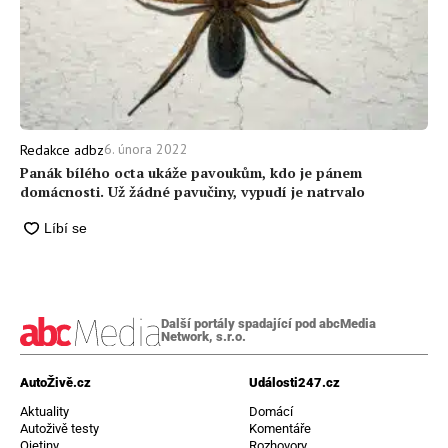
6. února 2022
Redakce adbz
Panák bílého octa ukáže pavoukům, kdo je pánem
domácnosti. Už žádné pavučiny, vypudí je natrvalo
Další portály spadající pod abcMedia
Network, s.r.o.
AutoŽivě.cz
Události247.cz
Aktuality
Domácí
Autoživě testy
Komentáře
Ojetiny
Rozhovory