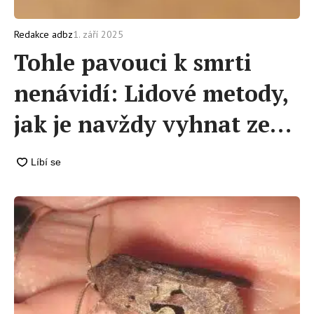
1. září 2025
Redakce adbz
Tohle pavouci k smrti
nenávidí: Lidové metody,
jak je navždy vyhnat ze
svého domova (kaštany se
budou hodit)