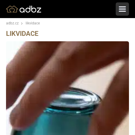
adbz.cz
likvidace
LIKVIDACE