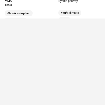
MMA
Rychlé pokrmy
Tenis
#kuřecí maso
#fc-viktoria-plzen
#cukr
#coronavirus
#med
#sk-slavia-praha
Bagety z kynutého těsta
Motocyklové brýle, ovčí sádlo a
slazené medem
hrozba hluchoty. Jak Gertrude
Ederleová přeplavala La Manche a
Smažené boží milosti ze
změnila dějiny
smetanového těsta
Jihoafrický chlapec poprvé obul
Masová bábovka se šunkou a
brusle až ve 13 letech. V Teplicích
sýrem
skočil dvojitý axel po třech letech
DámskýDeník.cz
MMAmag.cz
Domácnost
Zahraniční MMA
Krása
CZ/SK MMA
Lifestyle
Videa
Móda
UFC
Vztahy
KSW