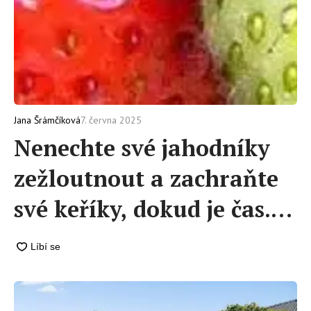
7. června 2025
Jana Šrámčíková
Nenechte své jahodníky
zežloutnout a zachraňte
své keříky, dokud je čas.
Někdy pomůže i kyselina
citronová