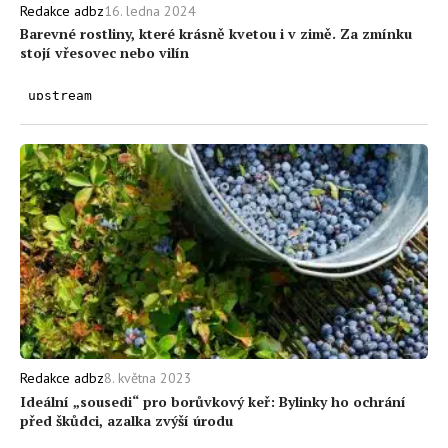
16. ledna 2024
Redakce adbz
Barevné rostliny, které krásně kvetou i v zimě. Za zmínku
stojí vřesovec nebo vilín
8. května 2023
Redakce adbz
Ideální „sousedi“ pro borůvkový keř: Bylinky ho ochrání
před škůdci, azalka zvýší úrodu