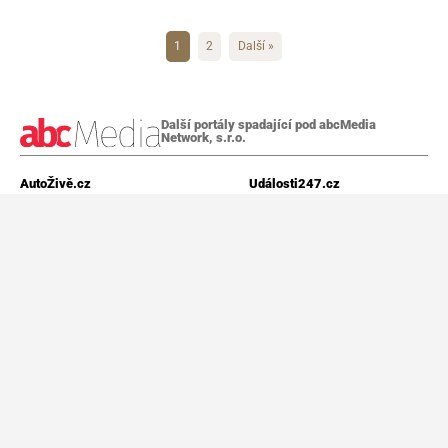
1
2
Další »
Další portály spadající pod abcMedia
Network, s.r.o.
AutoŽivě.cz
Události247.cz
Aktuality
Domácí
Autoživě testy
Komentáře
Ojetiny
Rozhovory
Rady
Spotřebitel
Technický koutek
Technologie
Zajímavosti
#zdražování
#motor
#vladimir putin
#čínská auta
#rusko
#policie
Přípravy 8. ročníku e-SALON
Důchodce vydělával 225 tisíc Kč