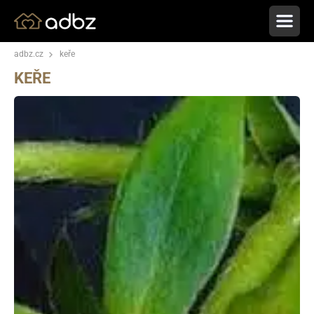
adbz.cz
keře
KEŘE