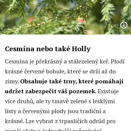
Cesmína nebo také Holly
Cesmína je překrásný a stálezelený keř. Plodí
krásné červené bobule, které se drží až do
zimy.
Obsahuje také trny, které pomáhají
udržet zabezpečit váš pozemek
. Existuje
více druhů, ale ty tmavě zelené s lesklými
listy a červenými plody jsou tradiční a
krásné. Lze vybrat z trpasličích odrůd pro
menší ploty a jednodušší zařezávání.