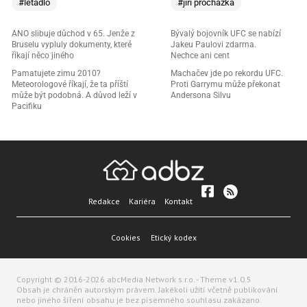
#letadlo
#jiří procházka
ANO slibuje důchod v 65. Jenže z
Bývalý bojovník UFC se nabízí
Bruselu vypluly dokumenty, které
Jakeu Paulovi zdarma.
říkají něco jiného
Nechce ani cent
Pamatujete zimu 2010?
Machačev jde po rekordu UFC.
Meteorologové říkají, že ta příští
Proti Garrymu může překonat
může být podobná. A důvod leží v
Andersona Silvu
Pacifiku
Redakce
Kariéra
Kontakt
Cookies
Etický kodex
Copyright © 2016-2026 abcMedia Network s.r.o. - Theme v1.0.5
Obsah je chráněn autorským právem. Jakékoli užití včetně publikování
nebo jiného šíření obsahu je bez písemného souhlasu zakázano.