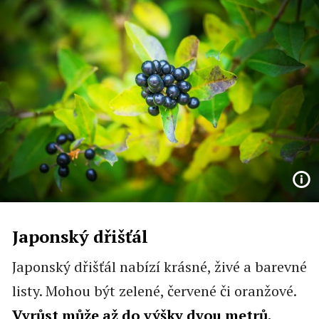
Japonský dřišťál
Japonský dřišťál nabízí krásné, živé a barevné
listy. Mohou být zelené, červené či oranžové.
Vyrůst může až do výšky dvou metrů.