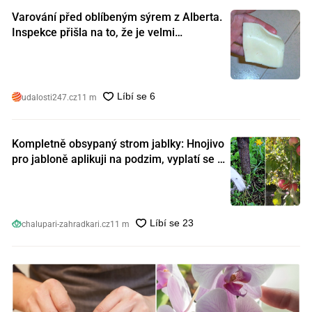
Varování před oblíbeným sýrem z Alberta.
Inspekce přišla na to, že je velmi
nebezpečný. Koupili jste si ho také?
udalosti247.cz
11 m
Kompletně obsypaný strom jablky: Hnojivo
pro jabloně aplikuji na podzim, vyplatí se s
ním nešetřit
chalupari-zahradkari.cz
11 m