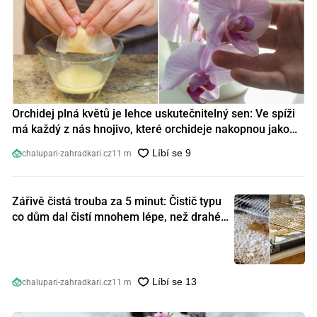
Orchidej plná květů je lehce uskutečnitelný sen: Ve spíži
má každý z nás hnojivo, které orchideje nakopnou jako
nic předtím
chalupari-zahradkari.cz
11 m
Zářivě čistá trouba za 5 minut: Čistič typu
co dům dal čistí mnohem lépe, než drahé
speciální prostředky
chalupari-zahradkari.cz
11 m