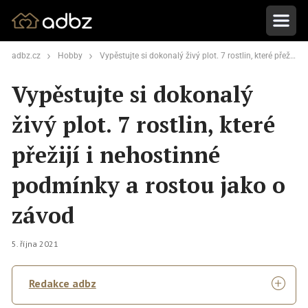
adbz.cz
Hobby
Vypěstujte si dokonalý živý plot. 7 rostlin, které přežijí i nehostinné podmínky a rostou jako o závod
Vypěstujte si dokonalý
živý plot. 7 rostlin, které
přežijí i nehostinné
podmínky a rostou jako o
závod
5. října 2021
Redakce adbz