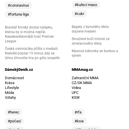
#kuřecí maso
#coronavirus
#cukr
#fortuna-liga
Bagety z kynutého těsta
Brankář Kinský dostal nálepku,
slazené medem
kterou by si možná nepřál.
Nejsebevědomější hráč Premier
Smažené boží milosti ze
League
smetanového těsta
Česká osmnáctka přišla o medaili.
Masová bábovka se šunkou a
Nedvěd popsal 15 minut, kdy se
sýrem
týmu zhroutila hra po gólu soupeře
DámskýDeník.cz
MMAmag.cz
Domácnost
Zahraniční MMA
Krása
CZ/SK MMA
Lifestyle
Videa
Móda
UFC
Vztahy
KSW
#herec
#rfa
#počasí
#ksw