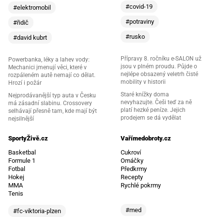
#covid-19
#elektromobil
#potraviny
#řidič
#rusko
#david kubrt
Přípravy 8. ročníku e-SALON už
Powerbanka, léky a lahev vody:
jsou v plném proudu. Půjde o
Mechanici jmenují věci, které v
nejlépe obsazený veletrh čisté
rozpáleném autě nemají co dělat.
mobility v historii
Hrozí i požár
Staré knížky doma
Nejprodávanější typ auta v Česku
nevyhazujte. Češi teď za ně
má zásadní slabinu. Crossovery
platí hezké peníze. Jejich
selhávají přesně tam, kde mají být
prodejem se dá vydělat
nejsilnější
SportyŽivě.cz
Vařímedobroty.cz
Basketbal
Cukroví
Formule 1
Omáčky
Fotbal
Předkrmy
Hokej
Recepty
MMA
Rychlé pokrmy
Tenis
#med
#fc-viktoria-plzen