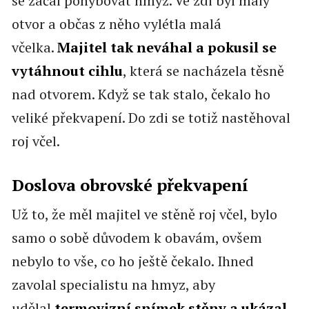
se začal pohybovat hmyz. Ve zdi byl malý
otvor a občas z něho vylétla malá
včelka.
Majitel tak neváhal a pokusil se
vytáhnout cihlu
, která se nacházela těsně
nad otvorem. Když se tak stalo, čekalo ho
veliké překvapení. Do zdi se totiž nastěhoval
roj včel.
Doslova obrovské překvapení
Už to, že měl majitel ve stěně roj včel, bylo
samo o sobě důvodem k obavám, ovšem
nebylo to vše, co ho ještě čekalo. Ihned
zavolal specialistu na hmyz, aby
udělal
termovizní snímek stěny a ukázal,