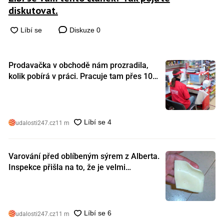
diskutovat.
Diskuze
0
Prodavačka v obchodě nám prozradila,
kolik pobírá v práci. Pracuje tam přes 10
let a tohle je její plat
udalosti247.cz
11 m
Varování před oblíbeným sýrem z Alberta.
Inspekce přišla na to, že je velmi
nebezpečný. Koupili jste si ho také?
udalosti247.cz
11 m