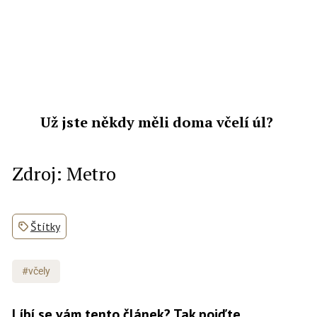
Už jste někdy měli doma včelí úl?
Zdroj: Metro
Štítky
#včely
Líbí se vám tento článek? Tak pojďte