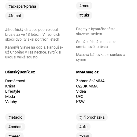
#med
#ac-spart-praha
#cukr
#fotbal
Bagety z kynutého těsta
Jihoafrický chlapec poprvé obul
slazené medem
brusle až ve 13 letech. V Teplicích
skočil dvojitý axel po třech letech
Smažené boží milosti ze
smetanového těsta
Kanonýr Slavie na odpis. Fanoušek
už Chorého v lize nechce, Tvrdík si
Masová bábovka se šunkou a
ukousl velké sousto
sýrem
DámskýDeník.cz
MMAmag.cz
Domácnost
Zahraniční MMA
Krása
CZ/SK MMA
Lifestyle
Videa
Móda
UFC
Vztahy
KSW
#letadlo
#jiří procházka
#počasí
#ufc
#herec
#ksw