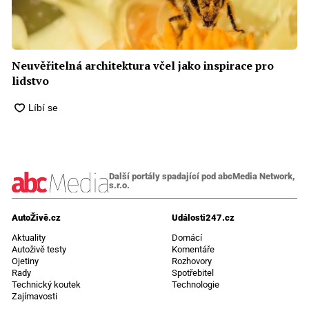
Neuvěřitelná architektura včel jako inspirace pro
lidstvo
Další portály spadající pod abcMedia Network,
s.r.o.
AutoŽivě.cz
Události247.cz
Aktuality
Domácí
Autoživě testy
Komentáře
Ojetiny
Rozhovory
Rady
Spotřebitel
Technický koutek
Technologie
Zajímavosti