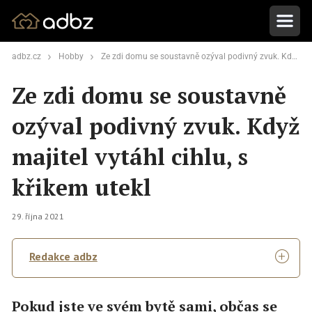
adbz.cz
Hobby
Ze zdi domu se soustavně ozýval podivný zvuk. Když majitel vytáhl cihlu, s křikem utekl
Ze zdi domu se soustavně
ozýval podivný zvuk. Když
majitel vytáhl cihlu, s
křikem utekl
29. října 2021
Redakce adbz
Pokud jste ve svém bytě sami, občas se