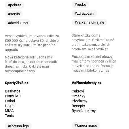
#rusko
#pokuta
#zdražování
#servis
#válka na ukrajině
#david kubrt
Staré knížky doma
Vespa vydává limitovanou edici za
nevyhazujte. Češi teď za ně
300 000 Kč na oslavu 80 let. Jde o
platí hezké peníze. Jejich
sběratelský kalkul místo jízdního
prodejem se dá vydělat
upgradu
Působí jako všední obrazy,
Nová kategorie kol? Jedna míří
mají přitom hodnotu vyšších
čistě do lesa, druhá chce nahradit
stovek tisíc korun. Doma je
dnešní silničky. Cyklisté mají
může mít kdokoliv z nás
rozporuplné názory
SportyŽivě.cz
Vařímedobroty.cz
Basketbal
Cukroví
Formule 1
Omáčky
Fotbal
Předkrmy
Hokej
Recepty
MMA
Rychlé pokrmy
Tenis
#kuřecí maso
#fortuna-liga