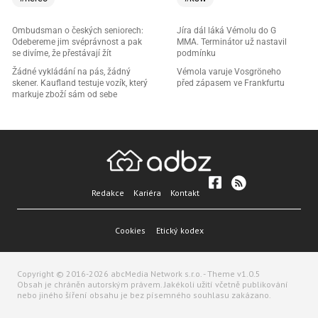
Ombudsman o českých seniorech:
Jíra dál láká Vémolu do G
Odebereme jim svéprávnost a pak
MMA. Terminátor už nastavil
se divíme, že přestávají žít
podmínku
Žádné vykládání na pás, žádný
Vémola varuje Vosgröneho
skener. Kaufland testuje vozík, který
před zápasem ve Frankfurtu
markuje zboží sám od sebe
Redakce
Kariéra
Kontakt
Cookies
Etický kodex
Copyright © 2016-2026 abcMedia Network s.r.o. - Theme v1.0.5
Obsah je chráněn autorským právem. Jakékoli užití včetně publikování
nebo jiného šíření obsahu je bez písemného souhlasu zakázano.