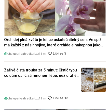
Orchidej plná květů je lehce uskutečnitelný sen: Ve spíži
má každý z nás hnojivo, které orchideje nakopnou jako
nic předtím
chalupari-zahradkari.cz
11 m
Zářivě čistá trouba za 5 minut: Čistič typu
co dům dal čistí mnohem lépe, než drahé
speciální prostředky
chalupari-zahradkari.cz
11 m