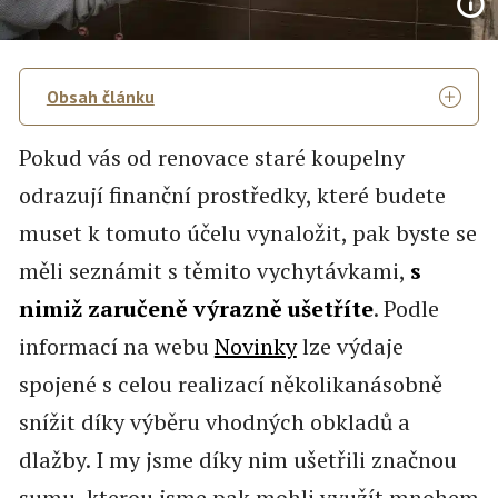
Obsah článku
Pokud vás od renovace staré koupelny
odrazují finanční prostředky, které budete
muset k tomuto účelu vynaložit, pak byste se
měli seznámit s těmito vychytávkami,
s
nimiž zaručeně výrazně ušetříte
. Podle
informací na webu
Novinky
lze výdaje
spojené s celou realizací několikanásobně
snížit díky výběru vhodných obkladů a
dlažby. I my jsme díky nim ušetřili značnou
sumu, kterou jsme pak mohli využít mnohem