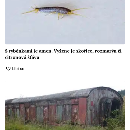
S ryběnkami je amen. Vyžene je skořice, rozmarýn či
citronová šťáva