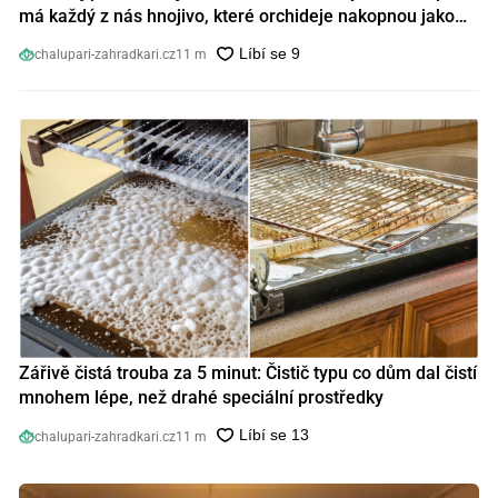
má každý z nás hnojivo, které orchideje nakopnou jako
nic předtím
chalupari-zahradkari.cz
11 m
Zářivě čistá trouba za 5 minut: Čistič typu co dům dal čistí
mnohem lépe, než drahé speciální prostředky
chalupari-zahradkari.cz
11 m