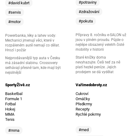
#potraviny
#david kubrt
#zdražování
#servis
#pokuta
#motor
Přípravy 8. ročníku e-SALON už
Powerbanka, léky a lahev vody:
jsou v plném proudu. Půjde o
Mechanici jmenují věci, které v
nejlépe obsazený veletrh čisté
rozpáleném autě nemají co dělat.
mobility v historii
Hrozí i požár
Staré knížky doma
Nejprodávanější typ auta v Česku
nevyhazujte. Češi teď za ně
má zásadní slabinu. Crossovery
platí hezké peníze. Jejich
selhávají přesně tam, kde mají být
prodejem se dá vydělat
nejsilnější
SportyŽivě.cz
Vařímedobroty.cz
Basketbal
Cukroví
Formule 1
Omáčky
Fotbal
Předkrmy
Hokej
Recepty
MMA
Rychlé pokrmy
Tenis
#med
#mma