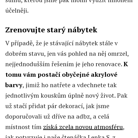
účelněji.
Zrenovujte starý nábytek
V případě, že je stávající nábytek stále v
dobrém stavu, jen vás pohled na něj omrzel,
nejjednodušším řešením je jeho renovace.
K
tomu vám postačí obyčejné akrylové
barvy
, jimiž ho natřete a vdechnete tak
jednotlivým kouskům úplně nový život. Pak
už stačí přidat pár dekorací, jak jsme
doporučovali už dříve na adbz, a celá
místnost tím
získá zcela novou atmosféru
,
jak potvrzuje i naše čtenářka Lenka S. z