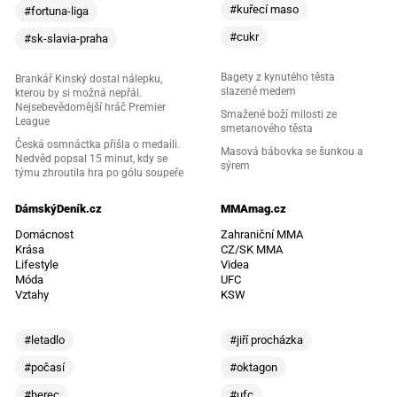
#kuřecí maso
#fortuna-liga
#cukr
#sk-slavia-praha
Bagety z kynutého těsta
Brankář Kinský dostal nálepku,
slazené medem
kterou by si možná nepřál.
Nejsebevědomější hráč Premier
Smažené boží milosti ze
League
smetanového těsta
Česká osmnáctka přišla o medaili.
Masová bábovka se šunkou a
Nedvěd popsal 15 minut, kdy se
sýrem
týmu zhroutila hra po gólu soupeře
DámskýDeník.cz
MMAmag.cz
Domácnost
Zahraniční MMA
Krása
CZ/SK MMA
Lifestyle
Videa
Móda
UFC
Vztahy
KSW
#letadlo
#jiří procházka
#počasí
#oktagon
#herec
#ufc