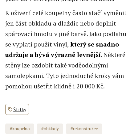
K oživení celé koupelny často stačí vyměnit
jen část obkladu a dlaždic nebo doplnit
spárovací hmotu v jiné barvě. Jako podlahu
se vyplatí použít vinyl,
který se snadno
udržuje a bývá výrazně levnější
. Některé
stěny lze ozdobit také voděodolnými
samolepkami. Tyto jednoduché kroky vám
pomohou ušetřit klidně i 20 000 Kč.
Štítky
#koupelna
#obklady
#rekonstrukce