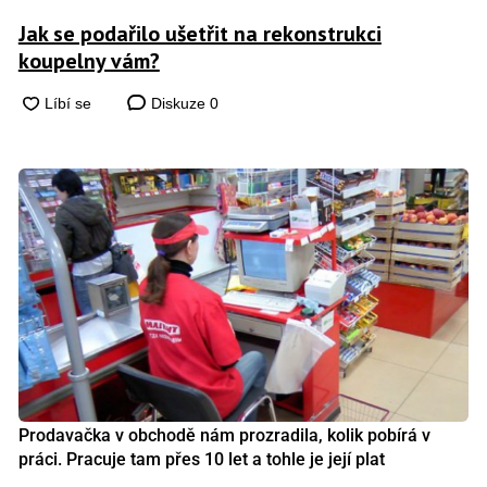
Jak se podařilo ušetřit na rekonstrukci
koupelny vám?
Diskuze
0
Prodavačka v obchodě nám prozradila, kolik pobírá v
práci. Pracuje tam přes 10 let a tohle je její plat