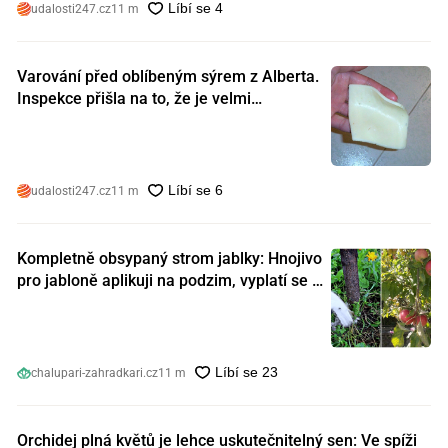
udalosti247.cz
11 m
Varování před oblíbeným sýrem z Alberta.
Inspekce přišla na to, že je velmi
nebezpečný. Koupili jste si ho také?
udalosti247.cz
11 m
Kompletně obsypaný strom jablky: Hnojivo
pro jabloně aplikuji na podzim, vyplatí se s
ním nešetřit
chalupari-zahradkari.cz
11 m
Orchidej plná květů je lehce uskutečnitelný sen: Ve spíži