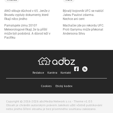
ANO slibuje důchod v 65. Jenže z
Bývalý bojovník UFC se nabízí
Bruselu vypluly dokumenty, které
Jakeu Paulovi zdarma.
říkají něco jiného
Nechce ani cent
Pamatujete zimu 2010?
Machačev jde po rekordu UFC.
Meteorologové říkají, že ta příští
Proti Garrymu může překonat
může být podobná. A důvod leží v
Andersona Silvu
Pacifiku
Redakce
Kariéra
Kontakt
Cookies
Etický kodex
Copyright © 2016-2026 abcMedia Network s.r.o. - Theme v1.0.5
Obsah je chráněn autorským právem. Jakékoli užití včetně publikování
nebo jiného šíření obsahu je bez písemného souhlasu zakázano.