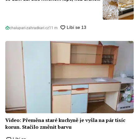
speciální prostředky
chalupari-zahradkari.cz
11 m
Video: Přeměna staré kuchyně je vyšla na pár tisíc
korun. Stačilo změnit barvu