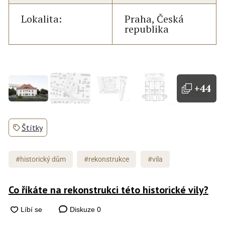
Lokalita:
Praha, Česká
republika
+44
Štítky
#historický dům
#rekonstrukce
#vila
Co říkáte na rekonstrukci této historické vily?
Diskuze
0