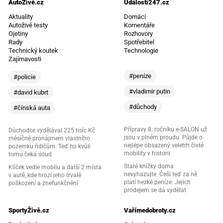
AutoŽivě.cz
Události247.cz
Aktuality
Domácí
Autoživě testy
Komentáře
Ojetiny
Rozhovory
Rady
Spotřebitel
Technický koutek
Technologie
Zajímavosti
#peníze
#policie
#vladimir putin
#david kubrt
#důchody
#čínská auta
Přípravy 8. ročníku e-SALON už
Důchodce vydělával 225 tisíc Kč
jsou v plném proudu. Půjde o
měsíčně pronájmem vlastního
nejlépe obsazený veletrh čisté
pozemku řidičům. Teď ho kvůli
mobility v historii
tomu čeká soud
Staré knížky doma
Klíček vedle mobilu a další 2 místa
nevyhazujte. Češi teď za ně
v autě, kde hrozí jeho trvalé
platí hezké peníze. Jejich
poškození a znefunkčnění
prodejem se dá vydělat
SportyŽivě.cz
Vařímedobroty.cz