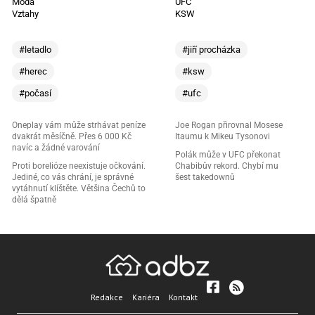
Móda
UFC
Vztahy
KSW
#letadlo
#jiří procházka
#herec
#ksw
#počasí
#ufc
Oneplay vám může strhávat peníze
Joe Rogan přirovnal Mosese
dvakrát měsíčně. Přes 6 000 Kč
Itaumu k Mikeu Tysonovi
navíc a žádné varování
Polák může v UFC překonat
Proti borelióze neexistuje očkování.
Chabibův rekord. Chybí mu
Jediné, co vás chrání, je správné
šest takedownů
vytáhnutí klíštěte. Většina Čechů to
dělá špatně
Redakce
Kariéra
Kontakt