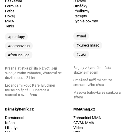
Basketbal
Cukroví
Formule 1
Omáčky
Fotbal
Předkrmy
Hokej
Recepty
MMA
Rychlé pokrmy
Tenis
#med
#prestupy
#kuřecí maso
#coronavirus
#cukr
#fortuna-liga
Bagety z kynutého těsta
Krásná atletka přišla o život. Její
slazené medem
skon je zatím záhadou, Wardová se
dožila pouze 21 let
Smažené boží milosti ze
smetanového těsta
Legendární kouč Karel Brückner
musel do špitálu. Operace a
Masová bábovka se šunkou a
starosti o svou ženu
sýrem
DámskýDeník.cz
MMAmag.cz
Domácnost
Zahraniční MMA
Krása
CZ/SK MMA
Lifestyle
Videa