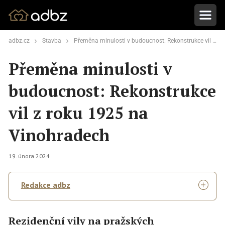
adbz.cz
Stavba
Přeměna minulosti v budoucnost: Rekonstrukce vil z roku 1925 na Vinohradech
Přeměna minulosti v
budoucnost: Rekonstrukce
vil z roku 1925 na
Vinohradech
19. února 2024
Redakce adbz
Rezidenční vily na pražských