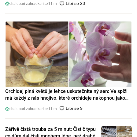
chalupari-zahradkari.cz
11 m
Orchidej plná květů je lehce uskutečnitelný sen: Ve spíži
má každý z nás hnojivo, které orchideje nakopnou jako
nic předtím
chalupari-zahradkari.cz
11 m
Zářivě čistá trouba za 5 minut: Čistič typu
co dům dal čistí mnohem lépe, než drahé