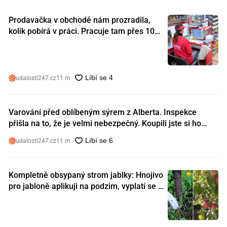
Prodavačka v obchodě nám prozradila,
kolik pobírá v práci. Pracuje tam přes 10
let a tohle je její plat
udalosti247.cz
11 m
Varování před oblíbeným sýrem z Alberta. Inspekce
přišla na to, že je velmi nebezpečný. Koupili jste si ho
také?
udalosti247.cz
11 m
Kompletně obsypaný strom jablky: Hnojivo
pro jabloně aplikuji na podzim, vyplatí se s
ním nešetřit