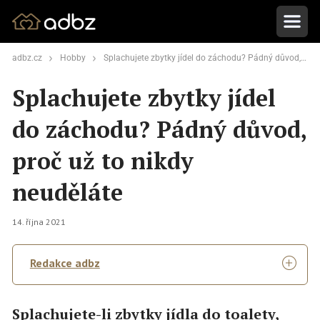
adbz.cz
Hobby
Splachujete zbytky jídel do záchodu? Pádný důvod, proč už to nikdy neuděláte
Splachujete zbytky jídel
do záchodu? Pádný důvod,
proč už to nikdy
neuděláte
14. října 2021
Redakce adbz
Splachujete-li zbytky jídla do toalety,