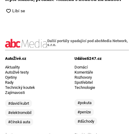
Další portály spadající pod abcMedia Network,
s.r.o.
AutoŽivě.cz
Události247.cz
Aktuality
Domácí
Autoživě testy
Komentáře
Ojetiny
Rozhovory
Rady
Spotřebitel
Technický koutek
Technologie
Zajímavosti
#pokuta
#david kubrt
#peníze
#elektromobil
#důchody
#čínská auta