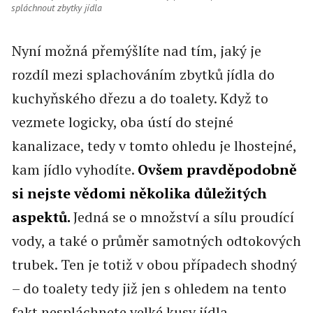
spláchnout zbytky jídla
Nyní možná přemýšlíte nad tím, jaký je
rozdíl mezi splachováním zbytků jídla do
kuchyňského dřezu a do toalety. Když to
vezmete logicky, oba ústí do stejné
kanalizace, tedy v tomto ohledu je lhostejné,
kam jídlo vyhodíte.
Ovšem pravděpodobně
si nejste vědomi několika důležitých
aspektů.
Jedná se o množství a sílu proudící
vody, a také o průměr samotných odtokových
trubek. Ten je totiž v obou případech shodný
– do toalety tedy již jen s ohledem na tento
fakt nespláchnete velké kusy jídla.