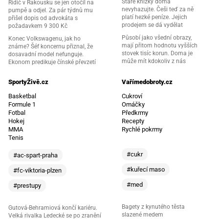
Staré knížky doma
Řidič v Rakousku se jen otočil na
nevyhazujte. Češi teď za ně
pumpě a odjel. Za pár týdnů mu
platí hezké peníze. Jejich
přišel dopis od advokáta s
prodejem se dá vydělat
požadavkem 9 300 Kč
Působí jako všední obrazy,
Konec Volkswagenu, jak ho
mají přitom hodnotu vyšších
známe? Šéf koncernu přiznal, že
stovek tisíc korun. Doma je
dosavadní model nefunguje.
může mít kdokoliv z nás
Ekonom predikuje čínské převzetí
SportyŽivě.cz
Vařímedobroty.cz
Basketbal
Cukroví
Formule 1
Omáčky
Fotbal
Předkrmy
Hokej
Recepty
MMA
Rychlé pokrmy
Tenis
#cukr
#ac-spart-praha
#kuřecí maso
#fc-viktoria-plzen
#med
#prestupy
Bagety z kynutého těsta
Gutová-Behramiová končí kariéru.
slazené medem
Velká rivalka Ledecké se po zranění