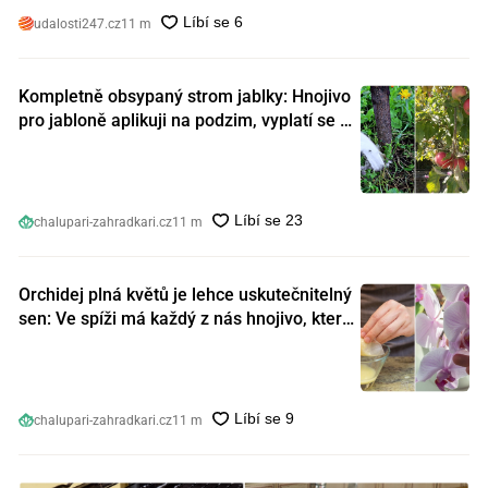
udalosti247.cz
11 m
Kompletně obsypaný strom jablky: Hnojivo
pro jabloně aplikuji na podzim, vyplatí se s
ním nešetřit
chalupari-zahradkari.cz
11 m
Orchidej plná květů je lehce uskutečnitelný
sen: Ve spíži má každý z nás hnojivo, které
orchideje nakopnou jako nic předtím
chalupari-zahradkari.cz
11 m