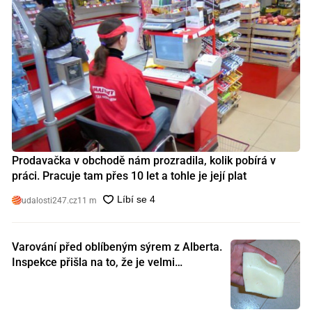
Prodavačka v obchodě nám prozradila, kolik pobírá v
práci. Pracuje tam přes 10 let a tohle je její plat
udalosti247.cz
11 m
Varování před oblíbeným sýrem z Alberta.
Inspekce přišla na to, že je velmi
nebezpečný. Koupili jste si ho také?