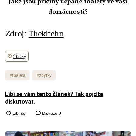
Jaké jsou příčiny ucpané toalety ve vaší
domácnosti?
Zdroj:
Thekitchn
Štítky
#toaleta
#zbytky
Líbí se vám tento článek? Tak pojďte
diskutovat.
Diskuze
0