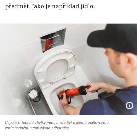
předmět, jako je například jídlo.
Ucpete-li toaletu zbytky jídla, může být k jejímu opětovnému
zprůchodnění nutný zásah odborníka