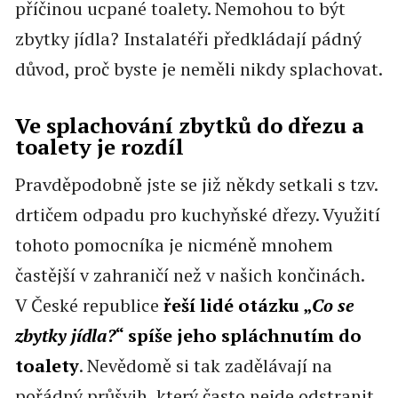
příčinou ucpané toalety. Nemohou to být
zbytky jídla? Instalatéři předkládají pádný
důvod, proč byste je neměli nikdy splachovat.
Ve splachování zbytků do dřezu a
toalety je rozdíl
Pravděpodobně jste se již někdy setkali s tzv.
drtičem odpadu pro kuchyňské dřezy. Využití
tohoto pomocníka je nicméně mnohem
častější v zahraničí než v našich končinách.
V České republice
řeší lidé
otázku „
Co se
zbytky jídla?
“ spíše jeho spláchnutím do
toalety
. Nevědomě si tak zadělávají na
pořádný průšvih, který často nejde odstranit