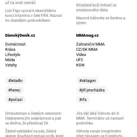
už na svah nevrátí
Smažené boží milosti ze
smetanového těsta
Luís Figo vyzval k okamžitému
konci Infantina v čele FIFA. Nazval
Masová bábovka se šunkou a
ho zbabělým podvodníkem
sýrem
DámskýDeník.cz
MMAmag.cz
Domácnost
Zahraniční MMA
Krása
CZ/SK MMA
Lifestyle
Videa
Móda
UFC
Vztahy
KSW
#letadlo
#oktagon
#herec
#jiří procházka
#počasí
#rfa
Ombudsman o českých seniorech:
Jíra dál láká Vémolu do G
Odebereme jim svéprávnost a pak
MMA. Terminátor už nastavil
se divíme, že přestávají žít
podmínku
Žádné vykládání na pás, žádný
Vémola varuje Vosgröneho
skener. Kaufland testuje vozík, který
před zápasem ve Frankfurtu