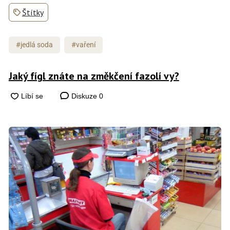
Štítky
#jedlá soda
#vaření
Jaký fígl znáte na změkčení fazolí vy?
Diskuze
0