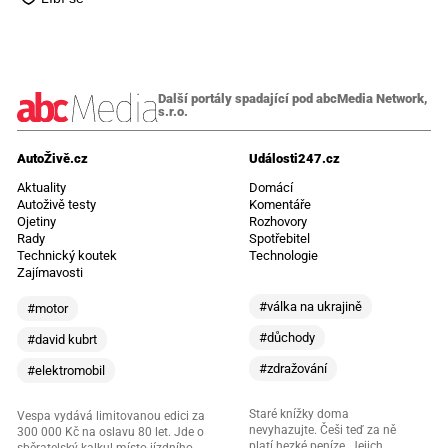
Další portály spadající pod abcMedia Network,
s.r.o.
AutoŽivě.cz
Události247.cz
Aktuality
Domácí
Autoživě testy
Komentáře
Ojetiny
Rozhovory
Rady
Spotřebitel
Technický koutek
Technologie
Zajímavosti
#válka na ukrajině
#motor
#důchody
#david kubrt
#zdražování
#elektromobil
Staré knížky doma
Vespa vydává limitovanou edici za
nevyhazujte. Češi teď za ně
300 000 Kč na oslavu 80 let. Jde o
platí hezké peníze. Jejich
sběratelský kalkul místo jízdního