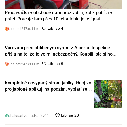
Prodavačka v obchodě nám prozradila, kolik pobírá v
práci. Pracuje tam přes 10 let a tohle je její plat
udalosti247.cz
11 m
Varování před oblíbeným sýrem z Alberta. Inspekce
přišla na to, že je velmi nebezpečný. Koupili jste si ho
také?
udalosti247.cz
11 m
Kompletně obsypaný strom jablky: Hnojivo
pro jabloně aplikuji na podzim, vyplatí se s
ním nešetřit
chalupari-zahradkari.cz
11 m