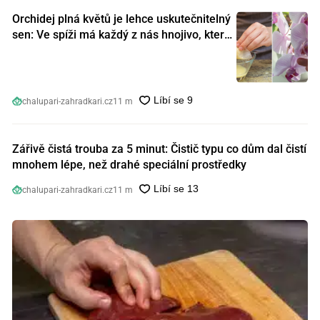
Orchidej plná květů je lehce uskutečnitelný
sen: Ve spíži má každý z nás hnojivo, které
orchideje nakopnou jako nic předtím
chalupari-zahradkari.cz
11 m
Zářivě čistá trouba za 5 minut: Čistič typu co dům dal čistí
mnohem lépe, než drahé speciální prostředky
chalupari-zahradkari.cz
11 m