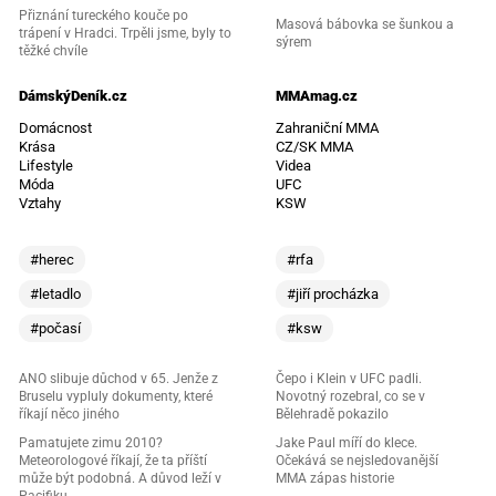
Přiznání tureckého kouče po
Masová bábovka se šunkou a
trápení v Hradci. Trpěli jsme, byly to
sýrem
těžké chvíle
DámskýDeník.cz
MMAmag.cz
Domácnost
Zahraniční MMA
Krása
CZ/SK MMA
Lifestyle
Videa
Móda
UFC
Vztahy
KSW
#herec
#rfa
#letadlo
#jiří procházka
#počasí
#ksw
ANO slibuje důchod v 65. Jenže z
Čepo i Klein v UFC padli.
Bruselu vypluly dokumenty, které
Novotný rozebral, co se v
říkají něco jiného
Bělehradě pokazilo
Pamatujete zimu 2010?
Jake Paul míří do klece.
Meteorologové říkají, že ta příští
Očekává se nejsledovanější
může být podobná. A důvod leží v
MMA zápas historie
Pacifiku