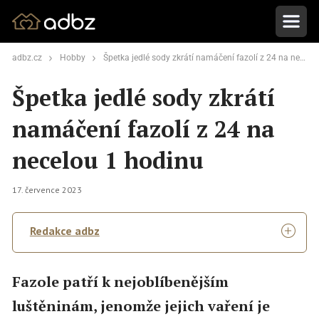
adbz.cz
Hobby
Špetka jedlé sody zkrátí namáčení fazolí z 24 na necelou 1 hodinu
Špetka jedlé sody zkrátí
namáčení fazolí z 24 na
necelou 1 hodinu
17. července 2023
Redakce adbz
Fazole patří k nejoblíbenějším
luštěninám, jenomže jejich vaření je