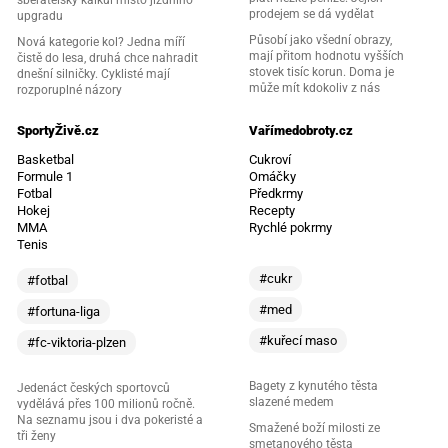
prodejem se dá vydělat
upgradu
Působí jako všední obrazy,
Nová kategorie kol? Jedna míří
mají přitom hodnotu vyšších
čistě do lesa, druhá chce nahradit
stovek tisíc korun. Doma je
dnešní silničky. Cyklisté mají
může mít kdokoliv z nás
rozporuplné názory
SportyŽivě.cz
Vařímedobroty.cz
Basketbal
Cukroví
Formule 1
Omáčky
Fotbal
Předkrmy
Hokej
Recepty
MMA
Rychlé pokrmy
Tenis
#cukr
#fotbal
#med
#fortuna-liga
#kuřecí maso
#fc-viktoria-plzen
Bagety z kynutého těsta
Jedenáct českých sportovců
slazené medem
vydělává přes 100 milionů ročně.
Na seznamu jsou i dva pokeristé a
Smažené boží milosti ze
tři ženy
smetanového těsta