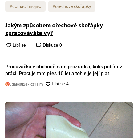
#domácí hnojivo
#ořechové skořápky
Jakým způsobem ořechové skořápky
zpracováváte vy?
Diskuze
0
Prodavačka v obchodě nám prozradila, kolik pobírá v
práci. Pracuje tam přes 10 let a tohle je její plat
udalosti247.cz
11 m