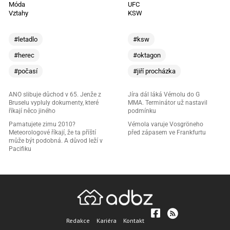
Móda
UFC
Vztahy
KSW
#letadlo
#ksw
#herec
#oktagon
#počasí
#jiří procházka
ANO slibuje důchod v 65. Jenže z
Jíra dál láká Vémolu do G
Bruselu vypluly dokumenty, které
MMA. Terminátor už nastavil
říkají něco jiného
podmínku
Pamatujete zimu 2010?
Vémola varuje Vosgröneho
Meteorologové říkají, že ta příští
před zápasem ve Frankfurtu
může být podobná. A důvod leží v
Pacifiku
Redakce
Kariéra
Kontakt