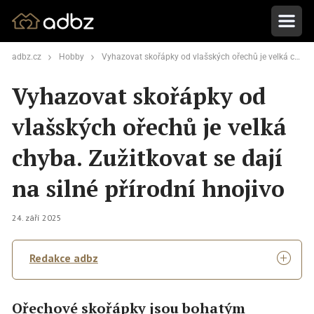
adbz.cz
Hobby
Vyhazovat skořápky od vlašských ořechů je velká chyba. Zužitkovat se dají na silné přírodní hnojivo
Vyhazovat skořápky od
vlašských ořechů je velká
chyba. Zužitkovat se dají
na silné přírodní hnojivo
24. září 2025
Redakce adbz
Ořechové skořápky jsou bohatým