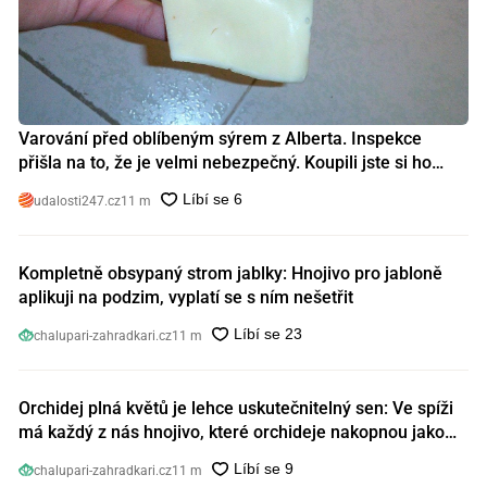
Varování před oblíbeným sýrem z Alberta. Inspekce
přišla na to, že je velmi nebezpečný. Koupili jste si ho
také?
udalosti247.cz
11 m
Kompletně obsypaný strom jablky: Hnojivo pro jabloně
aplikuji na podzim, vyplatí se s ním nešetřit
chalupari-zahradkari.cz
11 m
Orchidej plná květů je lehce uskutečnitelný sen: Ve spíži
má každý z nás hnojivo, které orchideje nakopnou jako
nic předtím
chalupari-zahradkari.cz
11 m