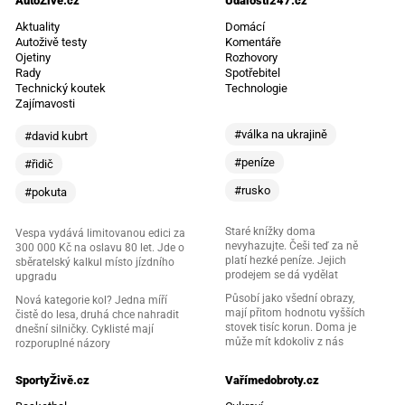
AutoŽivě.cz
Události247.cz
Aktuality
Domácí
Autoživě testy
Komentáře
Ojetiny
Rozhovory
Rady
Spotřebitel
Technický koutek
Technologie
Zajímavosti
#válka na ukrajině
#david kubrt
#peníze
#řidič
#rusko
#pokuta
Staré knížky doma
Vespa vydává limitovanou edici za
nevyhazujte. Češi teď za ně
300 000 Kč na oslavu 80 let. Jde o
platí hezké peníze. Jejich
sběratelský kalkul místo jízdního
prodejem se dá vydělat
upgradu
Působí jako všední obrazy,
Nová kategorie kol? Jedna míří
mají přitom hodnotu vyšších
čistě do lesa, druhá chce nahradit
stovek tisíc korun. Doma je
dnešní silničky. Cyklisté mají
může mít kdokoliv z nás
rozporuplné názory
SportyŽivě.cz
Vařímedobroty.cz