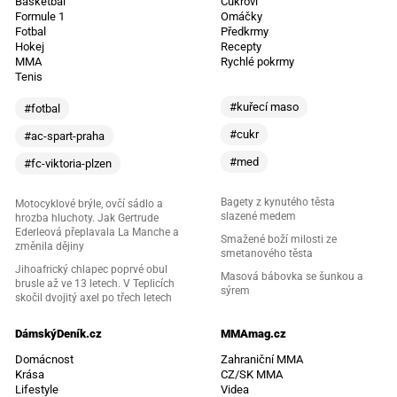
Basketbal
Cukroví
Formule 1
Omáčky
Fotbal
Předkrmy
Hokej
Recepty
MMA
Rychlé pokrmy
Tenis
#kuřecí maso
#fotbal
#cukr
#ac-spart-praha
#med
#fc-viktoria-plzen
Bagety z kynutého těsta
Motocyklové brýle, ovčí sádlo a
slazené medem
hrozba hluchoty. Jak Gertrude
Ederleová přeplavala La Manche a
Smažené boží milosti ze
změnila dějiny
smetanového těsta
Jihoafrický chlapec poprvé obul
Masová bábovka se šunkou a
brusle až ve 13 letech. V Teplicích
sýrem
skočil dvojitý axel po třech letech
DámskýDeník.cz
MMAmag.cz
Domácnost
Zahraniční MMA
Krása
CZ/SK MMA
Lifestyle
Videa