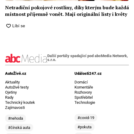
Netradiční pokojové rostliny, díky kterým bude každá
místnost příjemně vonět. Mají originální listy i květy
Další portály spadající pod abcMedia Network,
s.r.o.
AutoŽivě.cz
Události247.cz
Aktuality
Domácí
Autoživě testy
Komentáře
Ojetiny
Rozhovory
Rady
Spotřebitel
Technický koutek
Technologie
Zajímavosti
#covid-19
#nehoda
#pokuta
#čínská auta