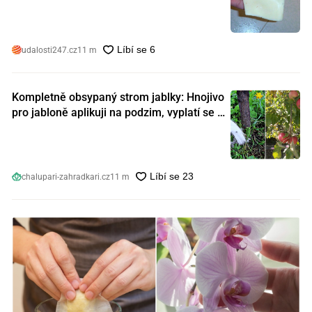
nebezpečný. Koupili jste si ho také?
udalosti247.cz
11 m
Kompletně obsypaný strom jablky: Hnojivo
pro jabloně aplikuji na podzim, vyplatí se s
ním nešetřit
chalupari-zahradkari.cz
11 m