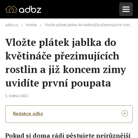
adbz.cz
Hobby
Vložte plátek jablka do květináče přezimujících rostlin a již koncem zimy uvidíte první poupata
Vložte plátek jablka do
květináče přezimujících
rostlin a již koncem zimy
uvidíte první poupata
1. ledna 2022
Redakce adbz
Pokud si doma rádi pěstujete nejrůznější