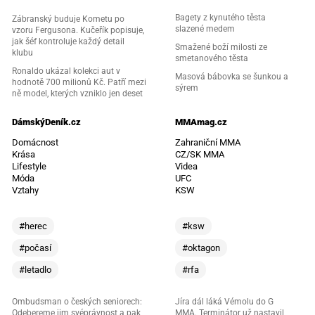
Bagety z kynutého těsta
Zábranský buduje Kometu po
slazené medem
vzoru Fergusona. Kučeřík popisuje,
jak šéf kontroluje každý detail
Smažené boží milosti ze
klubu
smetanového těsta
Ronaldo ukázal kolekci aut v
Masová bábovka se šunkou a
hodnotě 700 milionů Kč. Patří mezi
sýrem
ně model, kterých vzniklo jen deset
DámskýDeník.cz
MMAmag.cz
Domácnost
Zahraniční MMA
Krása
CZ/SK MMA
Lifestyle
Videa
Móda
UFC
Vztahy
KSW
#herec
#ksw
#počasí
#oktagon
#letadlo
#rfa
Ombudsman o českých seniorech:
Jíra dál láká Vémolu do G
Odebereme jim svéprávnost a pak
MMA. Terminátor už nastavil