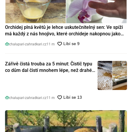
Orchidej plná květů je lehce uskutečnitelný sen: Ve spíži
má každý z nás hnojivo, které orchideje nakopnou jako
nic předtím
chalupari-zahradkari.cz
11 m
Zářivě čistá trouba za 5 minut: Čistič typu
co dům dal čistí mnohem lépe, než drahé
speciální prostředky
chalupari-zahradkari.cz
11 m