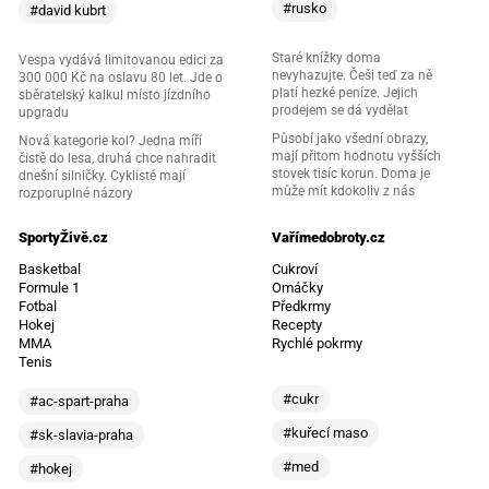
#rusko
#david kubrt
Staré knížky doma
Vespa vydává limitovanou edici za
nevyhazujte. Češi teď za ně
300 000 Kč na oslavu 80 let. Jde o
platí hezké peníze. Jejich
sběratelský kalkul místo jízdního
prodejem se dá vydělat
upgradu
Působí jako všední obrazy,
Nová kategorie kol? Jedna míří
mají přitom hodnotu vyšších
čistě do lesa, druhá chce nahradit
stovek tisíc korun. Doma je
dnešní silničky. Cyklisté mají
může mít kdokoliv z nás
rozporuplné názory
SportyŽivě.cz
Vařímedobroty.cz
Basketbal
Cukroví
Formule 1
Omáčky
Fotbal
Předkrmy
Hokej
Recepty
MMA
Rychlé pokrmy
Tenis
#cukr
#ac-spart-praha
#kuřecí maso
#sk-slavia-praha
#med
#hokej