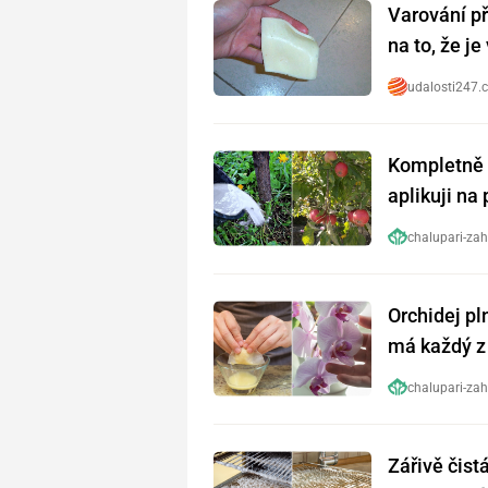
Varování př
na to, že j
udalosti247.
Kompletně 
aplikuji na
chalupari-zah
Orchidej pl
má každý z 
předtím
chalupari-zah
Zářivě čist