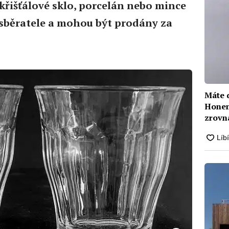
křišťálové sklo, porcelán nebo mince
běratele a mohou být prodány za
Máte 
Honem 
zrovn
Prodá