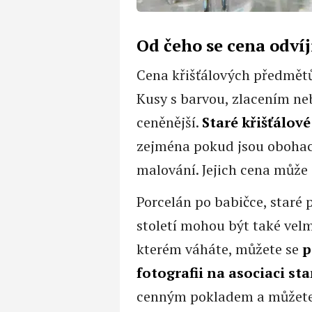
Od čeho se cena odvíj
Cena křišťálových předmětů z
Kusy s barvou, zlacením n
ceněnější.
Staré křišťálov
zejména pokud jsou obohace
malování. Jejich cena může
Porcelán po babičce, staré 
století mohou být také vel
kterém váháte, můžete se
p
fotografii na asociaci sta
cenným pokladem a můžete 