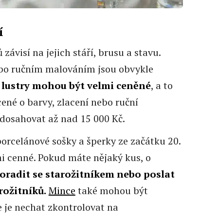
í
ávisí na jejich stáří, brusu a stavu.
ebo ručním malováním jsou obvykle
é lustry mohou být velmi ceněné
, a to
né o barvy, zlacení nebo ruční
 dosahovat až nad 15 000 Kč.
porcelánové sošky a šperky ze začátku 20.
mi cenné. Pokud máte nějaký kus, o
oradit se starožitníkem nebo poslat
rožitníků.
Mince
také mohou být
je nechat zkontrolovat na