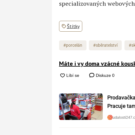
specializovaných webových 
Štítky
#porcelán
#sběratelství
#sk
Máte i vy doma vzácné kous
Diskuze
0
Prodavačka 
Pracuje tam 
udalosti247.