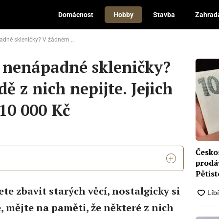
Domácnost
Hobby
Stavba
Zahrad
řípadě z nich nepijte. Jejich hodnota je přes 10 000 Kč
 nenápadné skleničky?
 z nich nepijte. Jejich
 10 000 Kč
Česko
prodá
Pětis
milio
te zbavit starých věcí, nostalgicky si
 mějte na paměti, že některé z nich