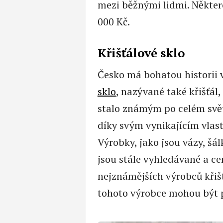
mezi běžnými lidmi. Někter
000 Kč.
Křišťálové sklo
Česko má bohatou historii v
sklo
, nazývané také křišťál,
stalo známým po celém svě
díky svým vynikajícím vlas
Výrobky, jako jsou vázy, šál
jsou stále vyhledávané a ce
nejznámějších výrobců křišť
tohoto výrobce mohou být 