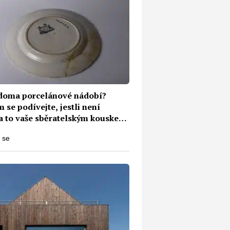
doma porcelánové nádobí?
se podívejte, jestli není
a to vaše sběratelským kouskem.
te ho za velké peníze