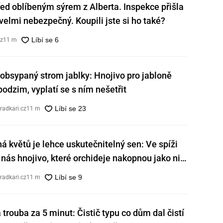
ed oblíbeným sýrem z Alberta. Inspekce přišla
e velmi nebezpečný. Koupili jste si ho také?
cz
11 m
obsypaný strom jablky: Hnojivo pro jabloně
 podzim, vyplatí se s ním nešetřit
radkari.cz
11 m
ná květů je lehce uskutečnitelný sen: Ve spíži
nás hnojivo, které orchideje nakopnou jako nic
radkari.cz
11 m
á trouba za 5 minut: Čistič typu co dům dal čistí