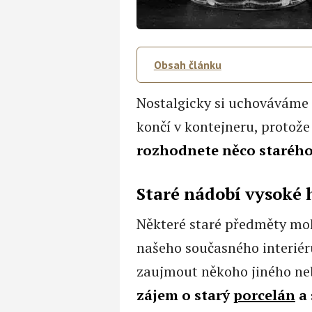
Obsah článku
Nostalgicky si uchováváme n
končí v kontejneru, protož
rozhodnete něco starého
Staré nádobí vysoké
Některé staré předměty mo
našeho současného interiér
zaujmout někoho jiného ne
zájem o starý
porcelán
a 