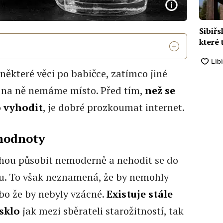
Sibiřs
které
ěkteré věci po babičce, zatímco jiné
e na ně nemáme místo. Před tím,
než se
 vyhodit
, je dobré prozkoumat internet.
 hodnoty
hou působit nemoderně a nehodit se do
u. To však neznamená, že by nemohly
bo že by nebyly vzácné.
Existuje stále
sklo
jak mezi sběrateli starožitností, tak