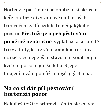
Hortenzie patří mezi nejoblíbenější okrasné
keře, protože díky záplavě nádherných
barevných květů ozdobí téměř jakýkoliv
prostor.
Přestože je jejich pěstování
poměrně nenáročné
, vyplatí se znát určité
triky a finty, které vám pomohou rostliny
udržet v co nejlepším stavu a navodit bujné
kvetení po co nejdelší dobu. S jejich
hnojením vám pomůže i obyčejný chleba.
Na co si dát při pěstování
hortenzií pozor
Nejdůležitější je připravit těmto okrasným