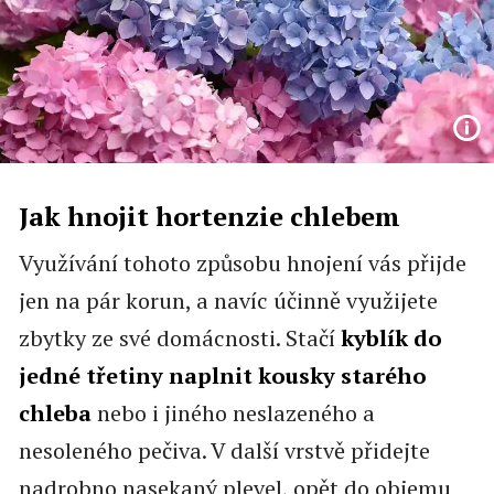
Jak hnojit hortenzie chlebem
Využívání tohoto způsobu hnojení vás přijde
jen na pár korun, a navíc účinně využijete
zbytky ze své domácnosti. Stačí
kyblík do
jedné třetiny naplnit kousky starého
chleba
nebo i jiného neslazeného a
nesoleného pečiva. V další vrstvě přidejte
nadrobno nasekaný plevel, opět do objemu