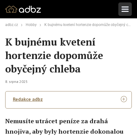
adbz.cz
Hobby
K bujnému kvetení hortenzie dopomůže obyčejný chleba
K bujnému kvetení
hortenzie dopomůže
obyčejný chleba
8. srpna 2025
Redakce adbz
Nemusíte utrácet peníze za drahá
hnojiva, aby byly hortenzie dokonalou