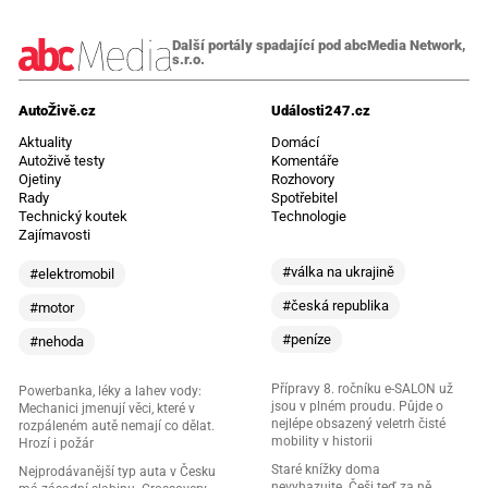
Další portály spadající pod abcMedia Network,
s.r.o.
AutoŽivě.cz
Události247.cz
Aktuality
Domácí
Autoživě testy
Komentáře
Ojetiny
Rozhovory
Rady
Spotřebitel
Technický koutek
Technologie
Zajímavosti
#válka na ukrajině
#elektromobil
#česká republika
#motor
#peníze
#nehoda
Přípravy 8. ročníku e-SALON už
Powerbanka, léky a lahev vody:
jsou v plném proudu. Půjde o
Mechanici jmenují věci, které v
nejlépe obsazený veletrh čisté
rozpáleném autě nemají co dělat.
mobility v historii
Hrozí i požár
Staré knížky doma
Nejprodávanější typ auta v Česku
nevyhazujte. Češi teď za ně