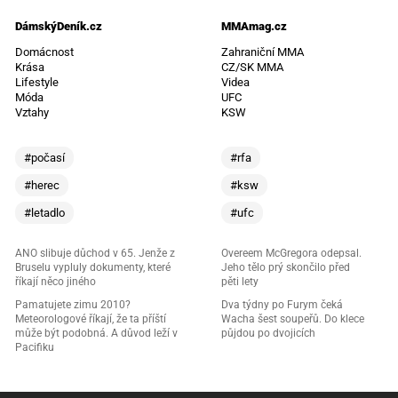
DámskýDeník.cz
MMAmag.cz
Domácnost
Zahraniční MMA
Krása
CZ/SK MMA
Lifestyle
Videa
Móda
UFC
Vztahy
KSW
#počasí
#rfa
#herec
#ksw
#letadlo
#ufc
ANO slibuje důchod v 65. Jenže z
Overeem McGregora odepsal.
Bruselu vypluly dokumenty, které
Jeho tělo prý skončilo před
říkají něco jiného
pěti lety
Pamatujete zimu 2010?
Dva týdny po Furym čeká
Meteorologové říkají, že ta příští
Wacha šest soupeřů. Do klece
může být podobná. A důvod leží v
půjdou po dvojicích
Pacifiku