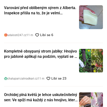
Varování před oblíbeným sýrem z Alberta.
Inspekce přišla na to, že je velmi
nebezpečný. Koupili jste si ho také?
udalosti247.cz
11 m
Kompletně obsypaný strom jablky: Hnojivo
pro jabloně aplikuji na podzim, vyplatí se s
ním nešetřit
chalupari-zahradkari.cz
11 m
Orchidej plná květů je lehce uskutečnitelný
sen: Ve spíži má každý z nás hnojivo, které
orchideje nakopnou jako nic předtím