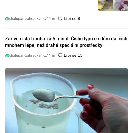
chalupari-zahradkari.cz
11 m
Zářivě čistá trouba za 5 minut: Čistič typu co dům dal čistí
mnohem lépe, než drahé speciální prostředky
chalupari-zahradkari.cz
11 m