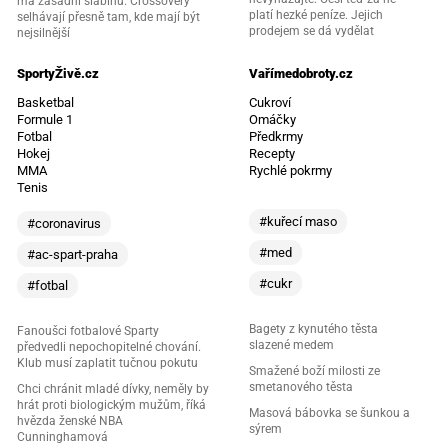
má zásadní slabinu. Crossovery
platí hezké peníze. Jejich
selhávají přesně tam, kde mají být
prodejem se dá vydělat
nejsilnější
SportyŽivě.cz
Vařímedobroty.cz
Basketbal
Cukroví
Formule 1
Omáčky
Fotbal
Předkrmy
Hokej
Recepty
MMA
Rychlé pokrmy
Tenis
#kuřecí maso
#coronavirus
#med
#ac-spart-praha
#cukr
#fotbal
Bagety z kynutého těsta
Fanoušci fotbalové Sparty
slazené medem
předvedli nepochopitelné chování.
Klub musí zaplatit tučnou pokutu
Smažené boží milosti ze
smetanového těsta
Chci chránit mladé dívky, neměly by
hrát proti biologickým mužům, říká
Masová bábovka se šunkou a
hvězda ženské NBA
sýrem
Cunninghamová