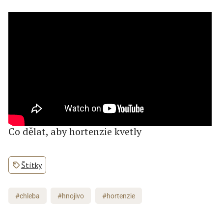
Co dělat, aby hortenzie kvetly
Štítky
#chleba
#hnojivo
#hortenzie