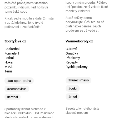
jsou v plném proudu. Půjde o
měsíčně pronájmem vlastního
nejlépe obsazený veletrh čisté
pozemku řidičům. Teď ho kvůli
mobility v historii
tomu čeká soud
Staré knížky doma
Klíček vedle mobilu a další 2 místa
nevyhazujte. Češi teď za ně
v autě, kde hrozí jeho trvalé
platí hezké peníze. Jejich
poškození a znefunkčnění
prodejem se dá vydělat
SportyŽivě.cz
Vařímedobroty.cz
Basketbal
Cukroví
Formule 1
Omáčky
Fotbal
Předkrmy
Hokej
Recepty
MMA
Rychlé pokrmy
Tenis
#kuřecí maso
#ac-spart-praha
#cukr
#coronavirus
#med
#fotbal
Bagety z kynutého těsta
Sparťanský klenot Mercado v
slazené medem
hledáčku velkoklubů. Od Rosického
ale dostal nálepku o neprodejnosti