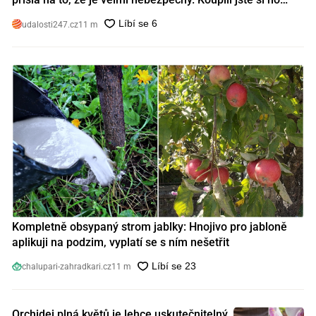
také?
udalosti247.cz
11 m
Kompletně obsypaný strom jablky: Hnojivo pro jabloně
aplikuji na podzim, vyplatí se s ním nešetřit
chalupari-zahradkari.cz
11 m
Orchidej plná květů je lehce uskutečnitelný