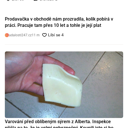
Prodavačka v obchodě nám prozradila, kolik pobírá v
práci. Pracuje tam přes 10 let a tohle je její plat
udalosti247.cz
11 m
Varování před oblíbeným sýrem z Alberta. Inspekce
přišla na to, že je velmi nebezpečný. Koupili jste si ho