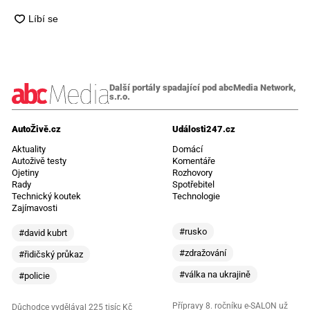
Další portály spadající pod abcMedia Network,
s.r.o.
AutoŽivě.cz
Události247.cz
Aktuality
Domácí
Autoživě testy
Komentáře
Ojetiny
Rozhovory
Rady
Spotřebitel
Technický koutek
Technologie
Zajímavosti
#rusko
#david kubrt
#zdražování
#řidičský průkaz
#válka na ukrajině
#policie
Přípravy 8. ročníku e-SALON už
Důchodce vydělával 225 tisíc Kč