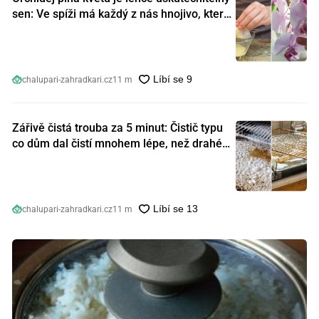
sen: Ve spíži má každý z nás hnojivo, které
orchideje nakopnou jako nic předtím
chalupari-zahradkari.cz
11 m
Zářivě čistá trouba za 5 minut: Čistič typu
co dům dal čistí mnohem lépe, než drahé
speciální prostředky
chalupari-zahradkari.cz
11 m