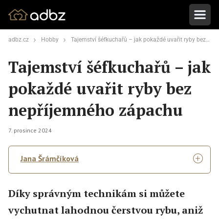
adbz.cz
Hobby
Tajemství šéfkuchařů – jak pokaždé uvařit ryby bez nepříjemného zápachu
Tajemství šéfkuchařů – jak
pokaždé uvařit ryby bez
nepříjemného zápachu
7. prosince 2024
Jana Šrámčíková
Díky správným technikám si můžete
vychutnat lahodnou čerstvou rybu, aniž