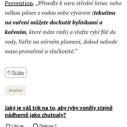
Prevention
.
„Přiveďte k varu střední hrnec nebo
velkou pánev s vodou nebo vývarem (
tekutinu
na vaření můžete dochutit bylinkami a
kořením
, které máte rádi) a vložte rybí filé do
vody. Vařte na mírném plameni, dokud nebude
maso provařené a vločkovité.“
Štítky
#vaření
Jaký je váš trik na to, aby ryby voněly stejně
nádherně jako chutnaly?
Diskuze
1