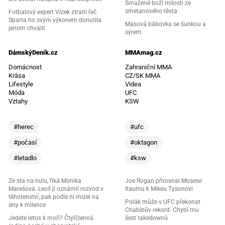
Smažené boží milosti ze
smetanového těsta
Fotbalový expert Vízek ztratil řeč.
Sparta ho svým výkonem donutila
Masová bábovka se šunkou a
jenom chválit
sýrem
DámskýDeník.cz
MMAmag.cz
Domácnost
Zahraniční MMA
Krása
CZ/SK MMA
Lifestyle
Videa
Móda
UFC
Vztahy
KSW
#herec
#ufc
#počasí
#oktagon
#letadlo
#ksw
Ze sta na nulu, říká Monika
Joe Rogan přirovnal Mosese
Marešová. Leoš jí oznámil rozvod v
Itaumu k Mikeu Tysonovi
těhotenství, pak podle ní mizel na
Polák může v UFC překonat
dny k milence
Chabibův rekord. Chybí mu
Jedete letos k moři? Čtyřčlenná
šest takedownů