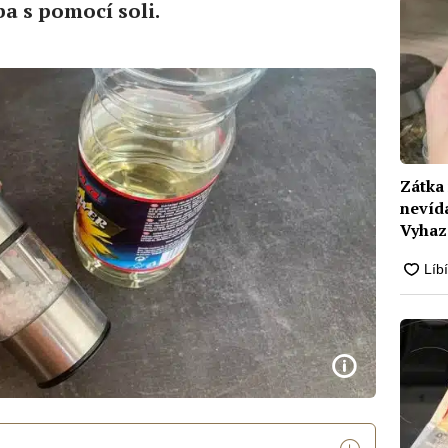
ba s pomocí soli.
Zátka 
nevída
Vyhaz
nálev