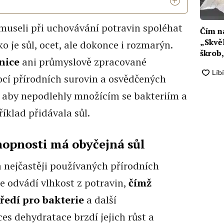
 museli při uchovávání potravin spoléhat
Čím n
„Skvě
o je sůl, ocet, ale dokonce i rozmarýn.
škrob,
nice
ani průmyslově zpracované
cí přírodních surovin a osvědčených
 aby nepodlehly množícím se bakteriím a
říklad přidávala sůl.
hopnosti má obyčejná sůl
 a nejčastěji používaných přírodních
e odvádí vlhkost z potravin,
čímž
ředí pro bakterie
a další
s dehydratace brzdí jejich růst a