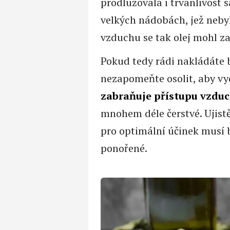
prodlužovala i trvanlivost 
velkých nádobách, jež neby
vzduchu se tak olej mohl zač
Pokud tedy rádi nakládáte b
nezapomeňte osolit, aby vyd
zabraňuje přístupu vzdu
mnohem déle čerstvé. Ujistět
pro optimální účinek musí b
ponořené.