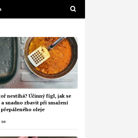
a
oř nestíhá? Účinný fígl, jak se
 a snadno zbavit při smažení
 přepáleného oleje