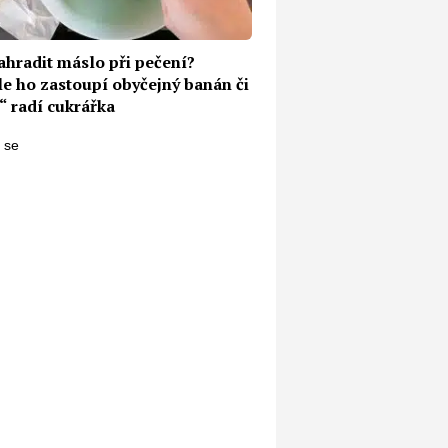
ahradit máslo při pečení?
le ho zastoupí obyčejný banán či
“ radí cukrářka