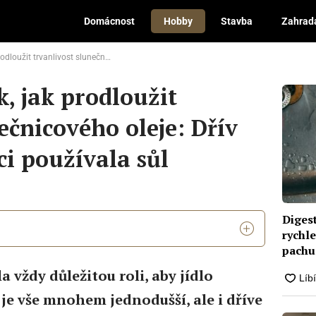
Domácnost
Hobby
Stavba
Zahrad
unečnicového oleje: Dřív se pro konzervaci používala sůl
, jak prodloužit
ečnicového oleje: Dřív
ci používala sůl
Digest
rychle
pachu
 vždy důležitou roli, aby jídlo
je vše mnohem jednodušší, ale i dříve