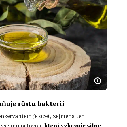
ňuje růstu bakterií
nzervantem je ocet, zejména ten
kyselinu octovou,
která vykazuje silné