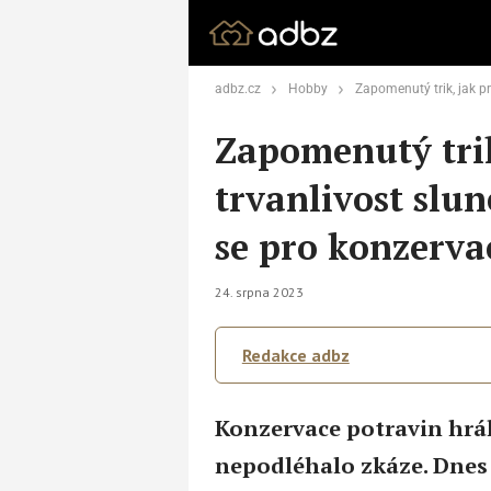
adbz.cz
Hobby
Zapomenutý trik, jak prodloužit trvanlivost sl
Zapomenutý trik
trvanlivost slun
se pro konzerva
24. srpna 2023
Redakce adbz
Konzervace potravin hrála
nepodléhalo zkáze. Dnes 