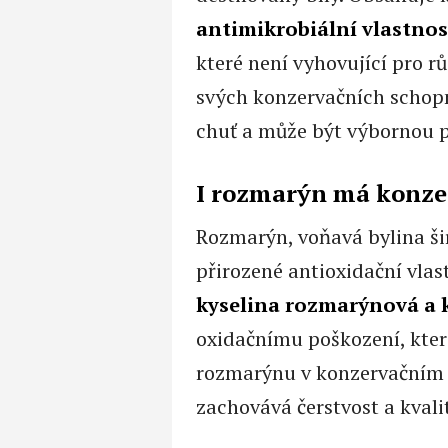
antimikrobiální vlastnos
které není vyhovující pro rů
svých konzervačních schop
chuť a může být výbornou 
I rozmarýn má konze
Rozmarýn, voňavá bylina ši
přirozené antioxidační vlast
kyselina rozmarýnová a 
oxidačnímu poškození, které
rozmarýnu v konzervačním 
zachovává čerstvost a kvali