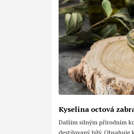
Kyselina octová zabra
Dalším silným přírodním ko
destilovaný bílý. Obsahuje 