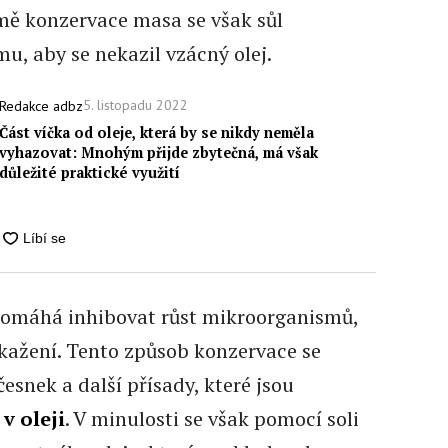
omě konzervace masa se však sůl
mu, aby se nekazil vzácný olej.
5. listopadu 2022
Redakce adbz
Část víčka od oleje, která by se nikdy neměla
vyhazovat: Mnohým přijde zbytečná, má však
důležité praktické využití
pomáhá inhibovat růst mikroorganismů,
kažení. Tento způsob konzervace se
esnek a další přísady, které jsou
v oleji
. V minulosti se však pomocí soli