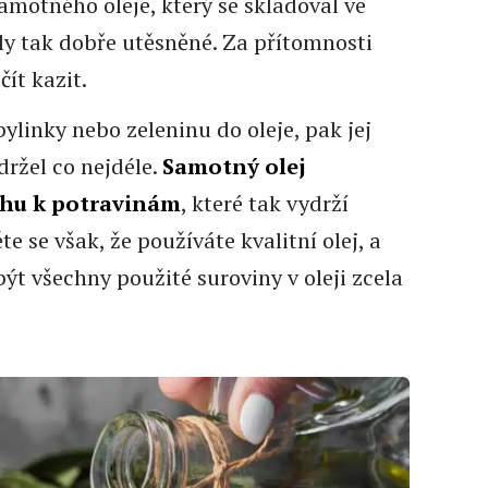
samotného oleje, který se skladoval ve
ly tak dobře utěsněné. Za přítomnosti
ít kazit.
ylinky nebo zeleninu do oleje, pak jej
ržel co nejdéle.
Samotný olej
chu k potravinám
, které tak vydrží
e se však, že používáte kvalitní olej, a
ýt všechny použité suroviny v oleji zcela