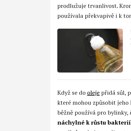
prodlužuje trvanlivost. Kr
používala překvapivě i k to
Když se do
oleje
přidá sůl, 
které mohou způsobit jeho 
běžně používá pro bylinky, č
náchylné k růstu bakterií 