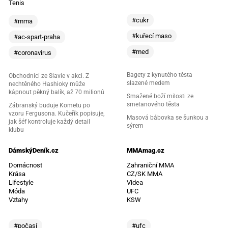
Tenis
#cukr
#mma
#kuřecí maso
#ac-spart-praha
#med
#coronavirus
Bagety z kynutého těsta
Obchodníci ze Slavie v akci. Z
slazené medem
nechtěného Hashioky může
kápnout pěkný balík, až 70 milionů
Smažené boží milosti ze
smetanového těsta
Zábranský buduje Kometu po
vzoru Fergusona. Kučeřík popisuje,
Masová bábovka se šunkou a
jak šéf kontroluje každý detail
sýrem
klubu
DámskýDeník.cz
MMAmag.cz
Domácnost
Zahraniční MMA
Krása
CZ/SK MMA
Lifestyle
Videa
Móda
UFC
Vztahy
KSW
#počasí
#ufc