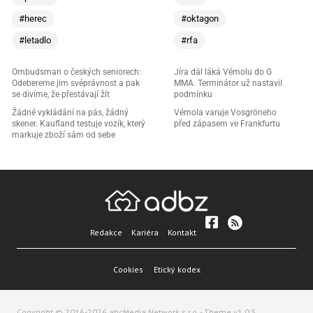
#herec
#oktagon
#letadlo
#rfa
Ombudsman o českých seniorech:
Jíra dál láká Vémolu do G
Odebereme jim svéprávnost a pak
MMA. Terminátor už nastavil
se divíme, že přestávají žít
podmínku
Žádné vykládání na pás, žádný
Vémola varuje Vosgröneho
skener. Kaufland testuje vozík, který
před zápasem ve Frankfurtu
markuje zboží sám od sebe
Redakce
Kariéra
Kontakt
Cookies
Etický kodex
Copyright © 2016-2026 abcMedia Network s.r.o. - Theme v1.0.5