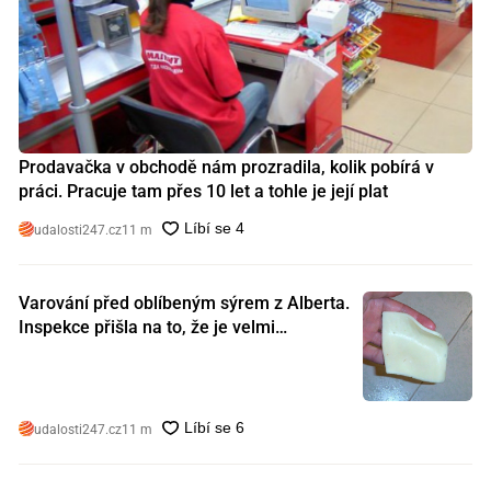
Prodavačka v obchodě nám prozradila, kolik pobírá v
práci. Pracuje tam přes 10 let a tohle je její plat
udalosti247.cz
11 m
Varování před oblíbeným sýrem z Alberta.
Inspekce přišla na to, že je velmi
nebezpečný. Koupili jste si ho také?
udalosti247.cz
11 m