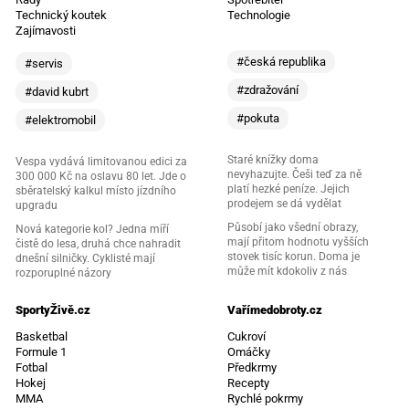
Technický koutek
Technologie
Zajímavosti
#česká republika
#servis
#zdražování
#david kubrt
#pokuta
#elektromobil
Staré knížky doma
Vespa vydává limitovanou edici za
nevyhazujte. Češi teď za ně
300 000 Kč na oslavu 80 let. Jde o
platí hezké peníze. Jejich
sběratelský kalkul místo jízdního
prodejem se dá vydělat
upgradu
Působí jako všední obrazy,
Nová kategorie kol? Jedna míří
mají přitom hodnotu vyšších
čistě do lesa, druhá chce nahradit
stovek tisíc korun. Doma je
dnešní silničky. Cyklisté mají
může mít kdokoliv z nás
rozporuplné názory
SportyŽivě.cz
Vařímedobroty.cz
Basketbal
Cukroví
Formule 1
Omáčky
Fotbal
Předkrmy
Hokej
Recepty
MMA
Rychlé pokrmy