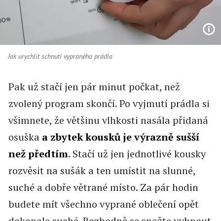
Jak urychlit schnutí vypraného prádla
Pak už stačí jen pár minut počkat, než
zvolený program skončí. Po vyjmutí prádla si
všimnete, že většinu vlhkosti nasála přidaná
osuška
a zbytek kousků je výrazně sušší
než předtím
. Stačí už jen jednotlivé kousky
rozvěsit na sušák a ten umístit na slunné,
suché a dobře větrané místo. Za pár hodin
budete mít všechno vyprané oblečení opět
dokonale suché. Rozhodně se snažte vyhnout