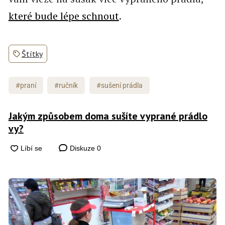
které bude lépe schnout
.
Štítky
#praní
#ručník
#sušení prádla
Jakým způsobem doma sušíte vyprané prádlo
vy?
Diskuze
0