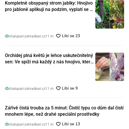
Kompletně obsypaný strom jablky: Hnojivo
pro jabloně aplikuji na podzim, vyplatí se s
ním nešetřit
chalupari-zahradkari.cz
11 m
Orchidej plná květů je lehce uskutečnitelný
sen: Ve spíži má každý z nás hnojivo, které
orchideje nakopnou jako nic předtím
chalupari-zahradkari.cz
11 m
Zářivě čistá trouba za 5 minut: Čistič typu co dům dal čistí
mnohem lépe, než drahé speciální prostředky
chalupari-zahradkari.cz
11 m