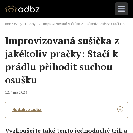
adbz.cz
Hobby
Improvizovaná sušička z jakékoliv pračky: Stačí k prádlu přihodit suchou osušku
Improvizovaná sušička z
jakékoliv pračky: Stačí k
prádlu přihodit suchou
osušku
12. října 2023
Redakce adbz
Vyzkoušejte také tento jednoduchý trik a