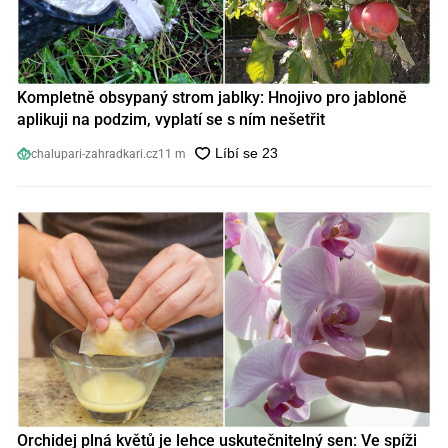
Kompletně obsypaný strom jablky: Hnojivo pro jabloně
aplikuji na podzim, vyplatí se s ním nešetřit
chalupari-zahradkari.cz
11 m
Orchidej plná květů je lehce uskutečnitelný sen: Ve spíži