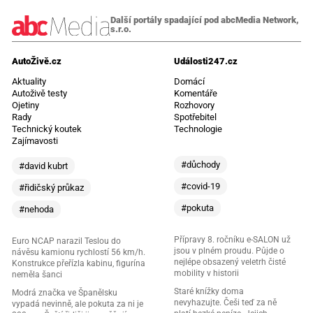
Další portály spadající pod abcMedia Network,
s.r.o.
AutoŽivě.cz
Události247.cz
Aktuality
Domácí
Autoživě testy
Komentáře
Ojetiny
Rozhovory
Rady
Spotřebitel
Technický koutek
Technologie
Zajímavosti
#důchody
#david kubrt
#covid-19
#řidičský průkaz
#pokuta
#nehoda
Přípravy 8. ročníku e-SALON už
Euro NCAP narazil Teslou do
jsou v plném proudu. Půjde o
návěsu kamionu rychlostí 56 km/h.
nejlépe obsazený veletrh čisté
Konstrukce přeřízla kabinu, figurína
mobility v historii
neměla šanci
Staré knížky doma
Modrá značka ve Španělsku
nevyhazujte. Češi teď za ně
vypadá nevinně, ale pokuta za ni je