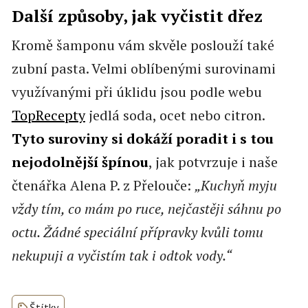
Další způsoby, jak vyčistit dřez
Kromě šamponu vám skvěle poslouží také
zubní pasta. Velmi oblíbenými surovinami
využívanými při úklidu jsou podle webu
TopRecepty
jedlá soda, ocet nebo citron.
Tyto suroviny si dokáží poradit i s tou
nejodolnější špínou
, jak potvrzuje i naše
čtenářka Alena P. z Přelouče:
„Kuchyň myju
vždy tím, co mám po ruce, nejčastěji sáhnu po
octu. Žádné speciální přípravky kvůli tomu
nekupuji a vyčistím tak i odtok vody.“
Štítky