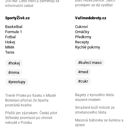
platí hezké peníze. Jejich
200 eur. Čeští řidiči ji zaměňují za
prodejem se dá vydělat
informační ceduli
SportyŽivě.cz
Vařímedobroty.cz
Basketbal
Cukroví
Formule 1
Omáčky
Fotbal
Předkrmy
Hokej
Recepty
MMA
Rychlé pokrmy
Tenis
#kuřecí maso
#hokej
#med
#mma
#cukr
#prestupy
Bagety z kynutého těsta
Trenér Priske po fiasku v Mladé
slazené medem
Boleslavi přiznal, že Sparta
postrádá kvalitu
Smažené boží milosti ze
smetanového těsta
Přežili jen zázrakem. Český pilot
Stříteský promluvil po ohnivé
Masová bábovka se šunkou a
nehodě v Polsku
sýrem