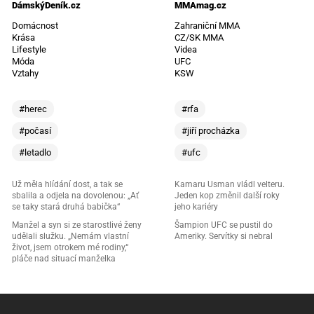
DámskýDeník.cz
MMAmag.cz
Domácnost
Zahraniční MMA
Krása
CZ/SK MMA
Lifestyle
Videa
Móda
UFC
Vztahy
KSW
#herec
#rfa
#počasí
#jiří procházka
#letadlo
#ufc
Už měla hlídání dost, a tak se
Kamaru Usman vládl velteru.
sbalila a odjela na dovolenou: „Ať
Jeden kop změnil další roky
se taky stará druhá babička“
jeho kariéry
Manžel a syn si ze starostlivé ženy
Šampion UFC se pustil do
udělali služku. „Nemám vlastní
Ameriky. Servítky si nebral
život, jsem otrokem mé rodiny,“
pláče nad situací manželka