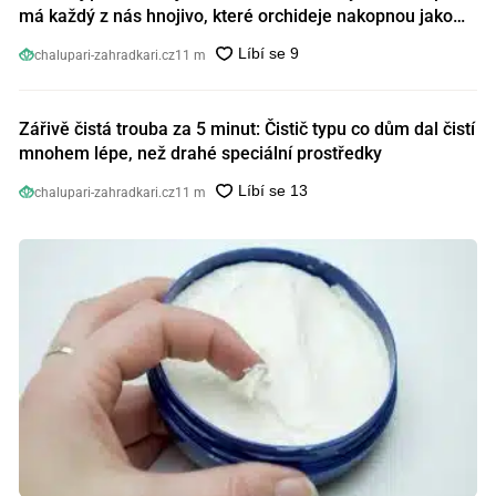
má každý z nás hnojivo, které orchideje nakopnou jako
nic předtím
chalupari-zahradkari.cz
11 m
Zářivě čistá trouba za 5 minut: Čistič typu co dům dal čistí
mnohem lépe, než drahé speciální prostředky
chalupari-zahradkari.cz
11 m