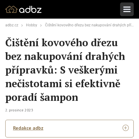
adbz.cz
Hobby
Čištění kovového dřezu bez nakupování drahých přípravků: S veškerými nečistotami si efektivně poradí šampon
Čištění kovového dřezu
bez nakupování drahých
přípravků: S veškerými
nečistotami si efektivně
poradí šampon
2. prosince 2023
Redakce adbz