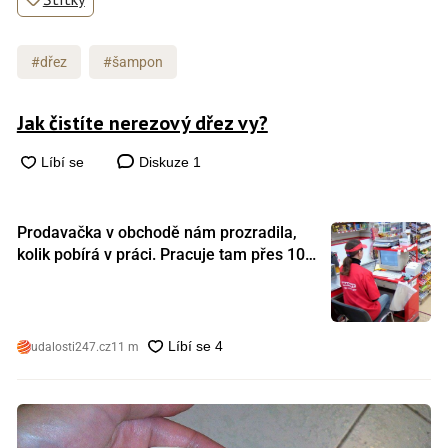
#dřez
#šampon
Jak čistíte nerezový dřez vy?
Diskuze
1
Prodavačka v obchodě nám prozradila,
kolik pobírá v práci. Pracuje tam přes 10
let a tohle je její plat
udalosti247.cz
11 m