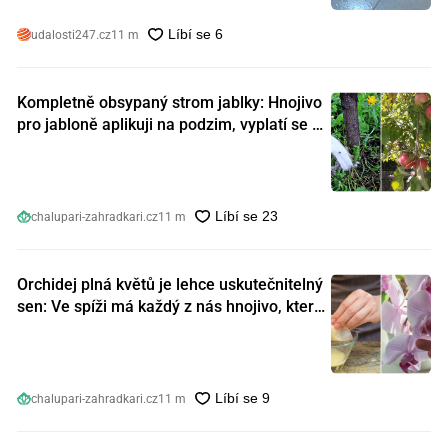
udalosti247.cz
11 m
Kompletně obsypaný strom jablky: Hnojivo
pro jabloně aplikuji na podzim, vyplatí se s
ním nešetřit
chalupari-zahradkari.cz
11 m
Orchidej plná květů je lehce uskutečnitelný
sen: Ve spíži má každý z nás hnojivo, které
orchideje nakopnou jako nic předtím
chalupari-zahradkari.cz
11 m