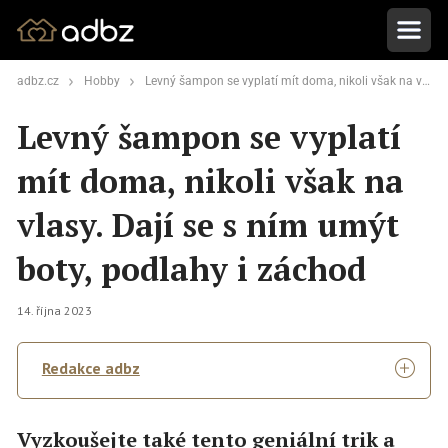
adbz.cz
Hobby
Levný šampon se vyplatí mít doma, nikoli však na vlasy. Dají se s ním umýt boty, podlahy i záchod
Levný šampon se vyplatí
mít doma, nikoli však na
vlasy. Dají se s ním umýt
boty, podlahy i záchod
14. října 2023
Redakce adbz
Vyzkoušejte také tento geniální trik a