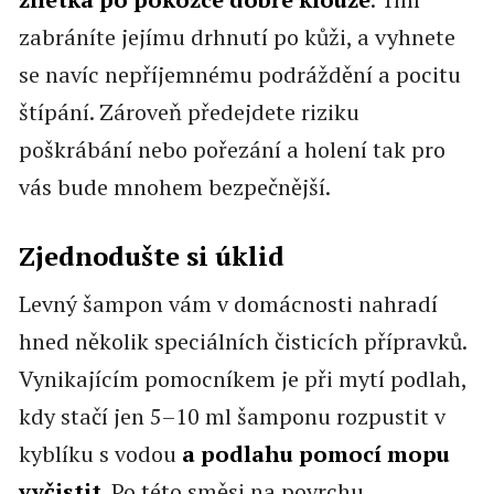
zabráníte jejímu drhnutí po kůži, a vyhnete
se navíc nepříjemnému podráždění a pocitu
štípání. Zároveň předejdete riziku
poškrábání nebo pořezání a holení tak pro
vás bude mnohem bezpečnější.
Zjednodušte si úklid
Levný šampon vám v domácnosti nahradí
hned několik speciálních čisticích přípravků.
Vynikajícím pomocníkem je při mytí podlah,
kdy stačí jen 5–10 ml šamponu rozpustit v
kyblíku s vodou
a podlahu pomocí mopu
vyčistit
. Po této směsi na povrchu