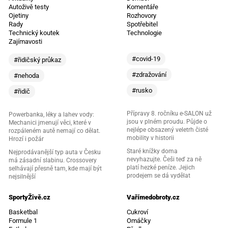
Autoživě testy
Komentáře
Ojetiny
Rozhovory
Rady
Spotřebitel
Technický koutek
Technologie
Zajímavosti
#covid-19
#řidičský průkaz
#zdražování
#nehoda
#rusko
#řidič
Přípravy 8. ročníku e-SALON už
Powerbanka, léky a lahev vody:
jsou v plném proudu. Půjde o
Mechanici jmenují věci, které v
nejlépe obsazený veletrh čisté
rozpáleném autě nemají co dělat.
mobility v historii
Hrozí i požár
Staré knížky doma
Nejprodávanější typ auta v Česku
nevyhazujte. Češi teď za ně
má zásadní slabinu. Crossovery
platí hezké peníze. Jejich
selhávají přesně tam, kde mají být
prodejem se dá vydělat
nejsilnější
SportyŽivě.cz
Vařímedobroty.cz
Basketbal
Cukroví
Formule 1
Omáčky