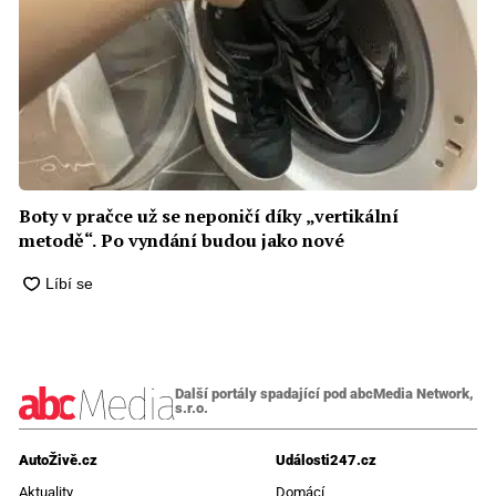
Boty v pračce už se neponičí díky „vertikální
metodě“. Po vyndání budou jako nové
Další portály spadající pod abcMedia Network,
s.r.o.
AutoŽivě.cz
Události247.cz
Aktuality
Domácí