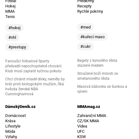
Fotbal
Předkrmy
Hokej
Recepty
MMA
Rychlé pokrmy
Tenis
#med
#hokej
#kuřecí maso
#nhl
#cukr
#prestupy
Bagety z kynutého těsta
Fanoušci fotbalové Sparty
slazené medem
předvedli nepochopitelné chování.
Klub musí zaplatit tučnou pokutu
Smažené boží milosti ze
smetanového těsta
Chci chránit mladé dívky, neměly by
hrát proti biologickým mužům, říká
Masová bábovka se šunkou a
hvězda ženské NBA
sýrem
Cunninghamová
DámskýDeník.cz
MMAmag.cz
Domácnost
Zahraniční MMA
Krása
CZ/SK MMA
Lifestyle
Videa
Móda
UFC
Vztahy
KSW