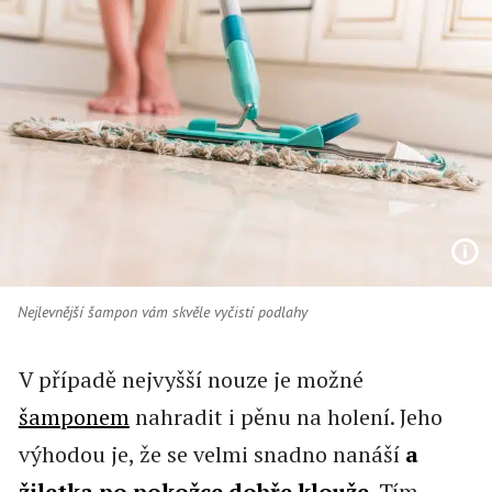
Nejlevnější šampon vám skvěle vyčistí podlahy
V případě nejvyšší nouze je možné
šamponem
nahradit i pěnu na holení. Jeho
výhodou je, že se velmi snadno nanáší
a
žiletka po pokožce dobře klouže
. Tím