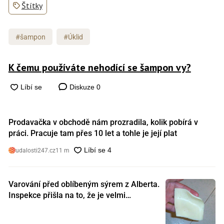
Štítky
#šampon
#Úklid
K čemu používáte nehodící se šampon vy?
Diskuze
0
Prodavačka v obchodě nám prozradila, kolik pobírá v
práci. Pracuje tam přes 10 let a tohle je její plat
udalosti247.cz
11 m
Varování před oblíbeným sýrem z Alberta.
Inspekce přišla na to, že je velmi
nebezpečný. Koupili jste si ho také?