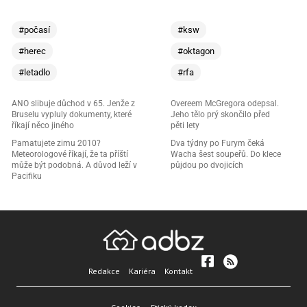
#počasí
#ksw
#herec
#oktagon
#letadlo
#rfa
ANO slibuje důchod v 65. Jenže z
Overeem McGregora odepsal.
Bruselu vypluly dokumenty, které
Jeho tělo prý skončilo před
říkají něco jiného
pěti lety
Pamatujete zimu 2010?
Dva týdny po Furym čeká
Meteorologové říkají, že ta příští
Wacha šest soupeřů. Do klece
může být podobná. A důvod leží v
půjdou po dvojicích
Pacifiku
Redakce
Kariéra
Kontakt