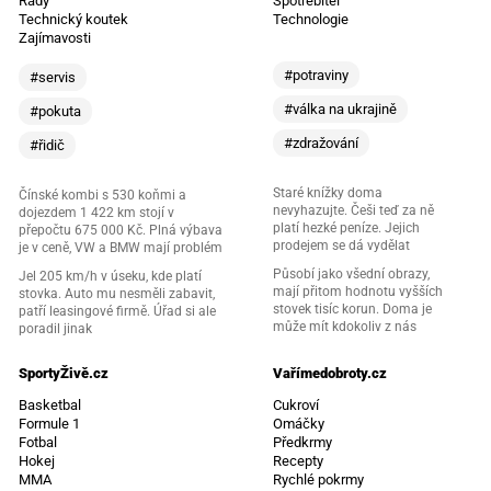
Rady
Spotřebitel
Technický koutek
Technologie
Zajímavosti
#potraviny
#servis
#válka na ukrajině
#pokuta
#zdražování
#řidič
Staré knížky doma
Čínské kombi s 530 koňmi a
nevyhazujte. Češi teď za ně
dojezdem 1 422 km stojí v
platí hezké peníze. Jejich
přepočtu 675 000 Kč. Plná výbava
prodejem se dá vydělat
je v ceně, VW a BMW mají problém
Působí jako všední obrazy,
Jel 205 km/h v úseku, kde platí
mají přitom hodnotu vyšších
stovka. Auto mu nesměli zabavit,
stovek tisíc korun. Doma je
patří leasingové firmě. Úřad si ale
může mít kdokoliv z nás
poradil jinak
SportyŽivě.cz
Vařímedobroty.cz
Basketbal
Cukroví
Formule 1
Omáčky
Fotbal
Předkrmy
Hokej
Recepty
MMA
Rychlé pokrmy