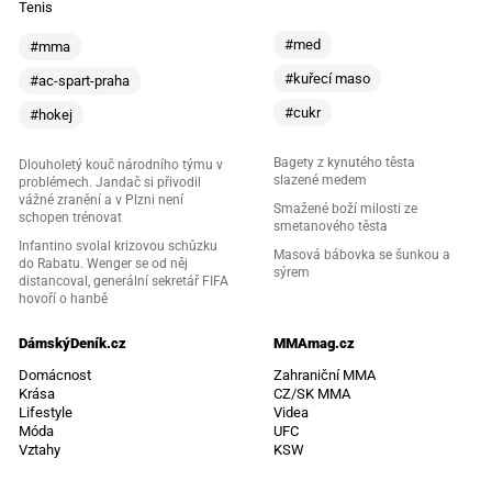
Tenis
#med
#mma
#kuřecí maso
#ac-spart-praha
#cukr
#hokej
Bagety z kynutého těsta
Dlouholetý kouč národního týmu v
slazené medem
problémech. Jandač si přivodil
vážné zranění a v Plzni není
Smažené boží milosti ze
schopen trénovat
smetanového těsta
Infantino svolal krizovou schůzku
Masová bábovka se šunkou a
do Rabatu. Wenger se od něj
sýrem
distancoval, generální sekretář FIFA
hovoří o hanbě
DámskýDeník.cz
MMAmag.cz
Domácnost
Zahraniční MMA
Krása
CZ/SK MMA
Lifestyle
Videa
Móda
UFC
Vztahy
KSW