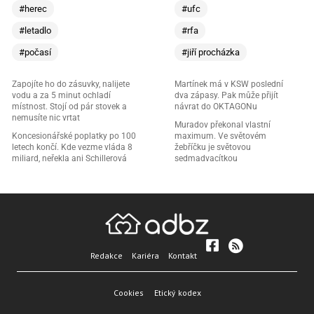
#herec
#ufc
#letadlo
#rfa
#počasí
#jiří procházka
Zapojíte ho do zásuvky, nalijete
Martínek má v KSW poslední
vodu a za 5 minut ochladí
dva zápasy. Pak může přijít
místnost. Stojí od pár stovek a
návrat do OKTAGONu
nemusíte nic vrtat
Muradov překonal vlastní
Koncesionářské poplatky po 100
maximum. Ve světovém
letech končí. Kde vezme vláda 8
žebříčku je světovou
miliard, neřekla ani Schillerová
sedmadvacítkou
Redakce
Kariéra
Kontakt
Cookies
Etický kodex