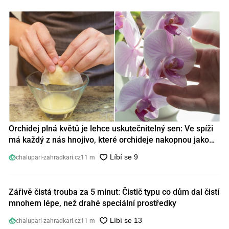
Orchidej plná květů je lehce uskutečnitelný sen: Ve spíži
má každý z nás hnojivo, které orchideje nakopnou jako
nic předtím
chalupari-zahradkari.cz
11 m
Zářivě čistá trouba za 5 minut: Čistič typu co dům dal čistí
mnohem lépe, než drahé speciální prostředky
chalupari-zahradkari.cz
11 m