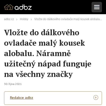
adbz.cz
Hobby
Vložte do dálkového ovladače malý kousek alobalu. Náramně užitečný nápad funguje na všechny značky
Vložte do dálkového
ovladače malý kousek
alobalu. Náramně
užitečný nápad funguje
na všechny značky
30. října 2021
Redakce adbz