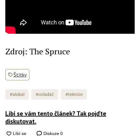
Zdroj: The Spruce
Štítky
#alobal
#ovladač
#televize
Líbí se vám tento článek? Tak pojďte
diskutovat.
Diskuze
0