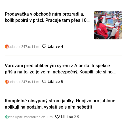
Prodavačka v obchodě nám prozradila,
kolik pobírá v práci. Pracuje tam přes 10
let a tohle je její plat
udalosti247.cz
11 m
Varování před oblíbeným sýrem z Alberta. Inspekce
přišla na to, že je velmi nebezpečný. Koupili jste si ho
také?
udalosti247.cz
11 m
Kompletně obsypaný strom jablky: Hnojivo pro jabloně
aplikuji na podzim, vyplatí se s ním nešetřit
chalupari-zahradkari.cz
11 m