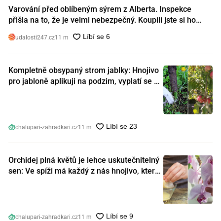
Varování před oblíbeným sýrem z Alberta. Inspekce
přišla na to, že je velmi nebezpečný. Koupili jste si ho
také?
udalosti247.cz
11 m
Kompletně obsypaný strom jablky: Hnojivo
pro jabloně aplikuji na podzim, vyplatí se s
ním nešetřit
chalupari-zahradkari.cz
11 m
Orchidej plná květů je lehce uskutečnitelný
sen: Ve spíži má každý z nás hnojivo, které
orchideje nakopnou jako nic předtím
chalupari-zahradkari.cz
11 m