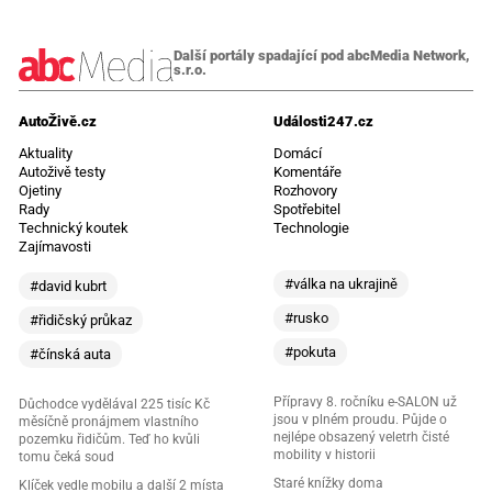
Další portály spadající pod abcMedia Network,
s.r.o.
AutoŽivě.cz
Události247.cz
Aktuality
Domácí
Autoživě testy
Komentáře
Ojetiny
Rozhovory
Rady
Spotřebitel
Technický koutek
Technologie
Zajímavosti
#válka na ukrajině
#david kubrt
#rusko
#řidičský průkaz
#pokuta
#čínská auta
Přípravy 8. ročníku e-SALON už
Důchodce vydělával 225 tisíc Kč
jsou v plném proudu. Půjde o
měsíčně pronájmem vlastního
nejlépe obsazený veletrh čisté
pozemku řidičům. Teď ho kvůli
mobility v historii
tomu čeká soud
Staré knížky doma
Klíček vedle mobilu a další 2 místa