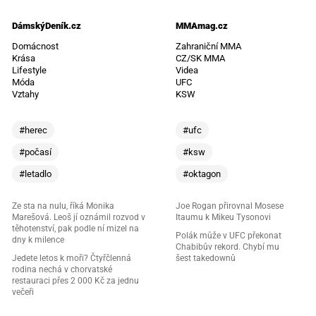
DámskýDeník.cz
MMAmag.cz
Domácnost
Zahraniční MMA
Krása
CZ/SK MMA
Lifestyle
Videa
Móda
UFC
Vztahy
KSW
#herec
#ufc
#počasí
#ksw
#letadlo
#oktagon
Ze sta na nulu, říká Monika
Joe Rogan přirovnal Mosese
Marešová. Leoš jí oznámil rozvod v
Itaumu k Mikeu Tysonovi
těhotenství, pak podle ní mizel na
Polák může v UFC překonat
dny k milence
Chabibův rekord. Chybí mu
Jedete letos k moři? Čtyřčlenná
šest takedownů
rodina nechá v chorvatské
restauraci přes 2 000 Kč za jednu
večeři