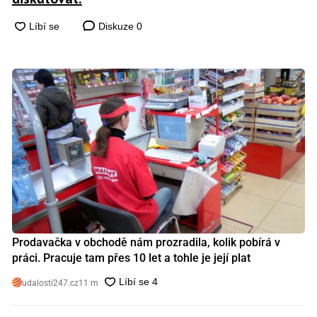
Diskuze
0
Prodavačka v obchodě nám prozradila, kolik pobírá v
práci. Pracuje tam přes 10 let a tohle je její plat
udalosti247.cz
11 m