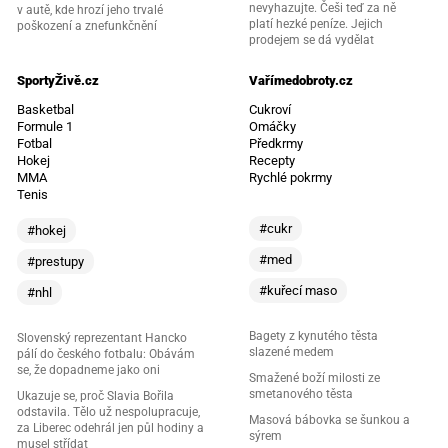
nevyhazujte. Češi teď za ně
v autě, kde hrozí jeho trvalé
platí hezké peníze. Jejich
poškození a znefunkčnění
prodejem se dá vydělat
SportyŽivě.cz
Vařímedobroty.cz
Basketbal
Cukroví
Formule 1
Omáčky
Fotbal
Předkrmy
Hokej
Recepty
MMA
Rychlé pokrmy
Tenis
#cukr
#hokej
#med
#prestupy
#kuřecí maso
#nhl
Bagety z kynutého těsta
Slovenský reprezentant Hancko
slazené medem
pálí do českého fotbalu: Obávám
se, že dopadneme jako oni
Smažené boží milosti ze
smetanového těsta
Ukazuje se, proč Slavia Bořila
odstavila. Tělo už nespolupracuje,
Masová bábovka se šunkou a
za Liberec odehrál jen půl hodiny a
sýrem
musel střídat