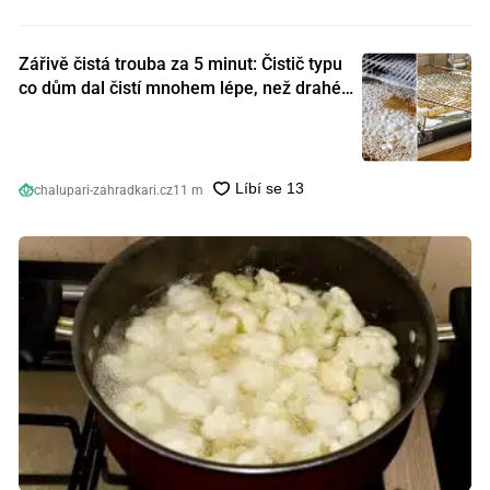
Zářivě čistá trouba za 5 minut: Čistič typu
co dům dal čistí mnohem lépe, než drahé
speciální prostředky
chalupari-zahradkari.cz
11 m