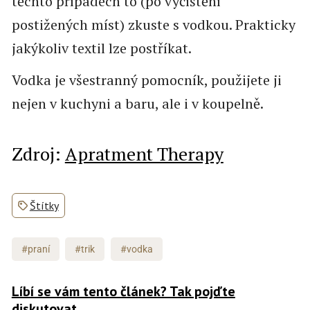
těchto případech to (po vyčištění
postižených míst) zkuste s vodkou. Prakticky
jakýkoliv textil lze postříkat.
Vodka je všestranný pomocník, použijete ji
nejen v kuchyni a baru, ale i v koupelně.
Zdroj:
Apratment Therapy
Štítky
#praní
#trik
#vodka
Líbí se vám tento článek? Tak pojďte
diskutovat.