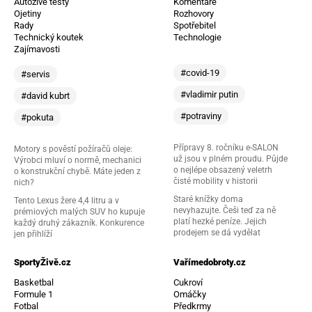
Autoživě testy
Komentáře
Ojetiny
Rozhovory
Rady
Spotřebitel
Technický koutek
Technologie
Zajímavosti
#covid-19
#servis
#vladimir putin
#david kubrt
#potraviny
#pokuta
Přípravy 8. ročníku e-SALON
Motory s pověstí požíračů oleje:
už jsou v plném proudu. Půjde
Výrobci mluví o normě, mechanici
o nejlépe obsazený veletrh
o konstrukční chybě. Máte jeden z
čisté mobility v historii
nich?
Staré knížky doma
Tento Lexus žere 4,4 litru a v
nevyhazujte. Češi teď za ně
prémiových malých SUV ho kupuje
platí hezké peníze. Jejich
každý druhý zákazník. Konkurence
prodejem se dá vydělat
jen přihlíží
SportyŽivě.cz
Vařímedobroty.cz
Basketbal
Cukroví
Formule 1
Omáčky
Fotbal
Předkrmy