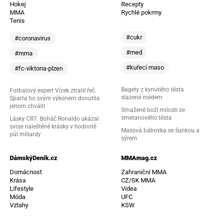
Hokej
Recepty
MMA
Rychlé pokrmy
Tenis
#cukr
#coronavirus
#med
#mma
#kuřecí maso
#fc-viktoria-plzen
Bagety z kynutého těsta
Fotbalový expert Vízek ztratil řeč.
slazené medem
Sparta ho svým výkonem donutila
jenom chválit
Smažené boží milosti ze
smetanového těsta
Lásky CR7. Boháč Ronaldo ukázal
svoje naleštěné krásky v hodnotě
Masová bábovka se šunkou a
půl miliardy
sýrem
DámskýDeník.cz
MMAmag.cz
Domácnost
Zahraniční MMA
Krása
CZ/SK MMA
Lifestyle
Videa
Móda
UFC
Vztahy
KSW