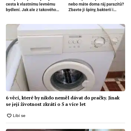
cesta k vlastnímu levnému
nebo máte doma ráj parazitů?
bydlení. Jak ale z takového
Zbavte ji špíny, bakterií i
kusu kovu vytvořit úžasný
zápachu, nebo nebude
domov?
odvádět svou práci naplno
6 věcí, které by nikdo neměl dávat do pračky. Jinak
se její životnost zkrátí o 5 a více let