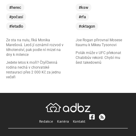
#herec
#ksw
#počasí
#rfa
#letadlo
#oktagon
Ze sta na nulu, říká Monika
Joe Rogan přirovnal Mosese
Marešová. Leoš jí oznámil rozvod v
Itaumu k Mikeu Tysonovi
těhotenství, pak podle ní mizel na
Polák může v UFC překonat
dny k milence
Chabibův rekord. Chybí mu
Jedete letos k moři? Čtyřčlenná
šest takedownů
rodina nechá v chorvatské
restauraci přes 2 000 Kč za jednu
večeři
Redakce
Kariéra
Kontakt