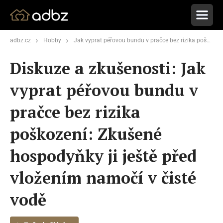
adbz.cz
Hobby
Jak vyprat péřovou bundu v pračce bez rizika poškození: Zkušené hospodyňky ji ještě před vložením namočí v čisté vodě
Diskuze a zkušenosti: Jak
vyprat péřovou bundu v
pračce bez rizika
poškození: Zkušené
hospodyňky ji ještě před
vložením namočí v čisté
vodě