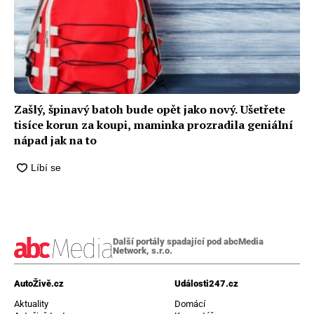
Zašlý, špinavý batoh bude opět jako nový. Ušetřete
tisíce korun za koupi, maminka prozradila geniální
nápad jak na to
Další portály spadající pod abcMedia
Network, s.r.o.
AutoŽivě.cz
Události247.cz
Aktuality
Domácí