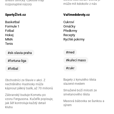
dnešní silničky. Cyklisté mají
může mít kdokoliv z nás
rozporuplné názory
SportyŽivě.cz
Vařímedobroty.cz
Basketbal
Cukroví
Formule 1
Omáčky
Fotbal
Předkrmy
Hokej
Recepty
MMA
Rychlé pokrmy
Tenis
#med
#sk-slavia-praha
#kuřecí maso
#fortuna-liga
#cukr
#fotbal
Bagety z kynutého těsta
Obchodníci ze Slavie v akci. Z
slazené medem
nechtěného Hashioky může
kápnout pěkný balík, až 70 milionů
Smažené boží milosti ze
smetanového těsta
Zábranský buduje Kometu po
vzoru Fergusona. Kučeřík popisuje,
Masová bábovka se šunkou a
jak šéf kontroluje každý detail
sýrem
klubu