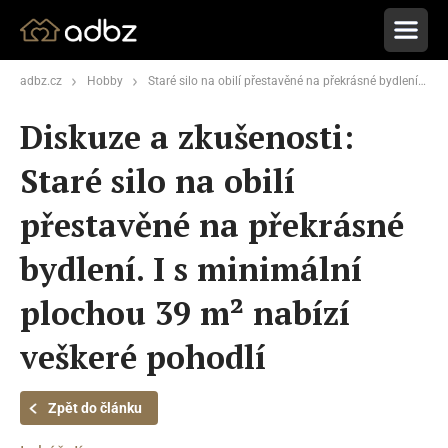
adbz.cz
Hobby
Staré silo na obilí přestavěné na překrásné bydlení. I s minimální plochou 39 m² nabízí veškeré pohodlí
Diskuze a zkušenosti:
Staré silo na obilí
přestavěné na překrásné
bydlení. I s minimální
plochou 39 m² nabízí
veškeré pohodlí
Zpět do článku