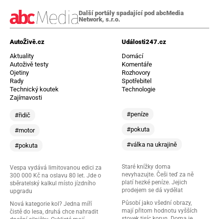
Další portály spadající pod abcMedia
Network, s.r.o.
AutoŽivě.cz
Události247.cz
Aktuality
Domácí
Autoživě testy
Komentáře
Ojetiny
Rozhovory
Rady
Spotřebitel
Technický koutek
Technologie
Zajímavosti
#peníze
#řidič
#pokuta
#motor
#válka na ukrajině
#pokuta
Staré knížky doma
Vespa vydává limitovanou edici za
nevyhazujte. Češi teď za ně
300 000 Kč na oslavu 80 let. Jde o
platí hezké peníze. Jejich
sběratelský kalkul místo jízdního
prodejem se dá vydělat
upgradu
Působí jako všední obrazy,
Nová kategorie kol? Jedna míří
mají přitom hodnotu vyšších
čistě do lesa, druhá chce nahradit
stovek tisíc korun. Doma je