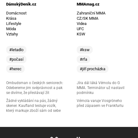
DámskýDeník.cz
MMAmag.cz
Domácnost
Zahraniční MMA
Krása
CZ/SK MMA
Lifestyle
Videa
Móda
UFC
Vztahy
KSW
#letadlo
#ksw
#počasí
#rfa
#herec
#jiří procházka
Ombudsman o českých seniorech:
Jíra dál láká Vémolu do G
Odebereme jim svéprávnost a pak
MMA. Terminátor už nastavil
se divíme, že přestávají žít
podmínku
Žádné vykládání na pás, žádný
Vémola varuje Vosgröneho
skener. Kaufland testuje vozík,
před zápasem ve Frankfurtu
který markuje zboží sám od sebe