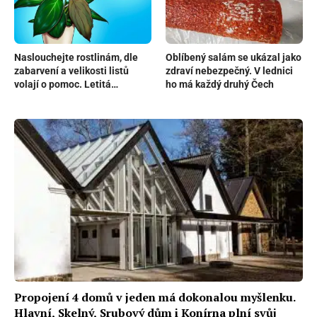
Naslouchejte rostlinám, dle
Oblíbený salám se ukázal jako
zabarvení a velikosti listů
zdraví nebezpečný. V lednici
volají o pomoc. Letitá
ho má každý druhý Čech
pěstitelka prozradila, na co si
dát pozor
Propojení 4 domů v jeden má dokonalou myšlenku.
Hlavní, Skelný, Srubový dům i Konírna plní svůj