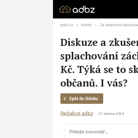
adbz.cz
Hobby
Za nesprávné splachování záchodu zaplatíte 18 0
Diskuze a zkuše
splachování zác
Kč. Týká se to s
občanů. I vás?
Zpět do článku
Redakce adbz
27. dubna 2024