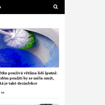
a
Diskuze
tku používá většina lidí špatně.
ždém použití by se měla omýt,
tá je také dezinfekce