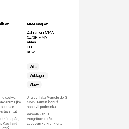
ík.cz
MMAmag.cz
t
Zahraniční MMA
CZ/SK MMA
Videa
UFC
KSW
#rfa
#oktagon
#ksw
 o českých
Jíra dál láká Vémolu do G
Odebereme jim
MMA. Terminátor už
 a pak se
nastavil podmínku
estávají žít
Vémola varuje
dání na pás,
Vosgröneho před
r. Kaufland
zápasem ve Frankfurtu
, který