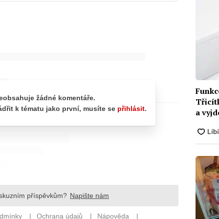
Funkce
Třicít
a vyjd