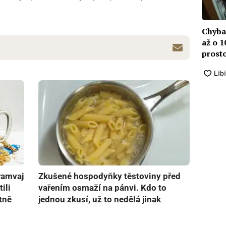
Chyba,
až o 1
prost
tramvaj
Zkušené hospodyňky těstoviny před
ili
vařením osmaží na pánvi. Kdo to
tně
jednou zkusí, už to nedělá jinak