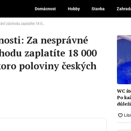
Domácnost
Hobby
Stavba
Zahrad
00 Kč. Týká se to skoro poloviny českých občanů. I vás?
nosti: Za nesprávné
hodu zaplatíte 18 000
koro poloviny českých
WC ště
Po ka
důleži