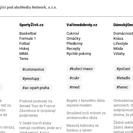
jící pod abcMedia Network, s.r.o.
SportyŽivě.cz
Vařímedobroty.cz
DámskýDen
Basketbal
Cukroví
Domácnos
Formule 1
Omáčky
Krása
Fotbal
Předkrmy
Lifestyle
Hokej
Recepty
Móda
MMA
Rychlé pokrmy
Vztahy
Tenis
#kuřecí maso
#počasí
#coronavirus
#cukr
#letadlo
#prestupy
#med
#herec
#ac-spart-praha
ma
Bagety z kynutého těsta
Ombudsman
Podivné podvody na
 teď za
slazené medem
seniorech: 
ženské Tour de France.
níze.
svéprávnost
Závodnice si vycpávají
Smažené boží milosti ze
se dá
divíme, že př
podprsenky
smetanového těsta
Žádné vyklá
V české lize tři kluby
Masová bábovka se
í obrazy,
žádný skene
nemají osvětlení, jinde se v
šunkou a sýrem
notu
testuje vozík
zimě netopí. Kania