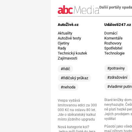
Další portály spada
AutoŽivě.cz
Události247.cz
Aktuality
Domácí
Autoživě testy
Komentáře
Ojetiny
Rozhovory
Rady
Spotřebitel
Technický koutek
Technologie
Zajímavosti
#potraviny
#řidič
#zdražování
#řidičský průkaz
#vladimir putin
#nehoda
Staré knížky do
Vespa vydává
nevyhazujte. Češi
limitovanou edici za 300
ně platí hezké pe
000 Kč na oslavu 80 let.
Jejich prodejem 
Jde o sběratelský kalkul
vydělat
místo jízdního upgradu
Působí jako všedn
Nová kategorie kol?
mají přitom hod
Jedna míří čistě do lesa,